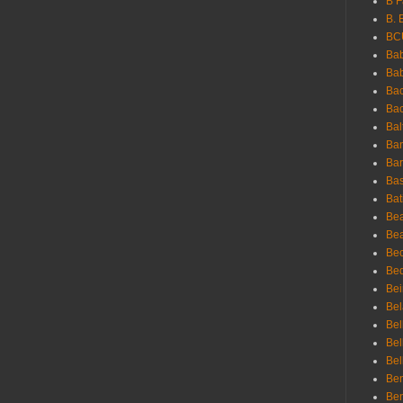
B 
B. 
BC
Bab
Ba
Bac
Bac
Bal
Ban
Bar
Bas
Bat
Be
Bea
Be
Bed
Bei
Bel
Bel
Bel
Bel
Ben
Ben