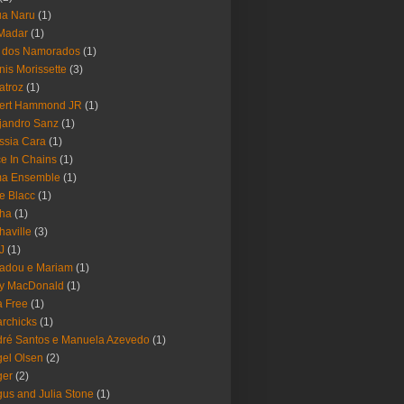
ua Naru
(1)
Madar
(1)
a dos Namorados
(1)
nis Morissette
(3)
atroz
(1)
bert Hammond JR
(1)
jandro Sanz
(1)
ssia Cara
(1)
ce In Chains
(1)
ma Ensemble
(1)
e Blacc
(1)
pha
(1)
haville
(3)
-J
(1)
adou e Mariam
(1)
y MacDonald
(1)
 Free
(1)
rchicks
(1)
ré Santos e Manuela Azevedo
(1)
el Olsen
(2)
ger
(2)
us and Julia Stone
(1)