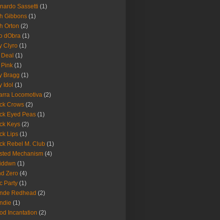
nardo Sassetti
(1)
h Gibbons
(1)
h Orton
(2)
o dObra
(1)
fy Clyro
(1)
 Deal
(1)
 Pink
(1)
ly Bragg
(1)
y Idol
(1)
arra Locomotiva
(2)
ck Crows
(2)
ck Eyed Peas
(1)
ck Keys
(2)
ck Lips
(1)
ck Rebel M. Club
(1)
sted Mechanism
(4)
eiddwn
(1)
nd Zero
(4)
c Party
(1)
onde Redhead
(2)
ndie
(1)
od Incantation
(2)