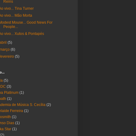
Reins
Ao vivo... Tina Turner
Ao vivo... Mão Morta
Modest Mouse... Good News For
People...
Ao vivo... Xutos & Pontapés
abril
(5)
março
(6)
fevereiro
(5)
o...
Ha
(5)
 DC
(3)
a Platinum
(1)
bath
(1)
demia de Música S. Cecília
(2)
laide Ferreira
(1)
osmith
(1)
nso Dias
(1)
ika Star
(1)
(2)