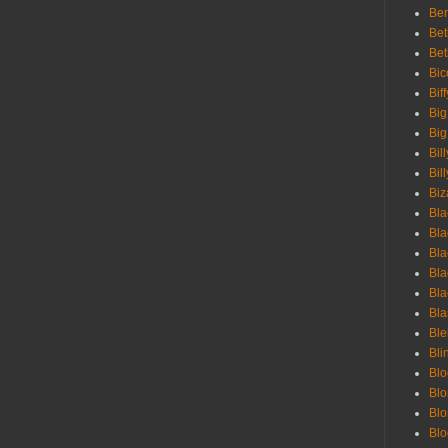
Ber
Bet
Bet
Bic
Bif
Big
Big
Bil
Bill
Biz
Bla
Bla
Bla
Bla
Bla
Bla
Bl
Bli
Blo
Bl
Blo
Blo