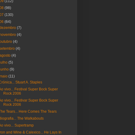
09
(112)
08
(98)
07
(130)
06
(64)
dezembro
(7)
novembro
(4)
outubro
(4)
setembro
(4)
agosto
(4)
julho
(5)
junho
(9)
maio
(11)
Crónica... Stuart A. Staples
Ao vivo... Festival Super Bock Super
Rock 2006
Ao vivo... Festivar Super Bock Super
Rock 2006
The Tears... Here Comes The Tears
Biografia... The Walkabouts
Ao vivo... Supertramp
Iron and Wine & Calexico... He Lays In