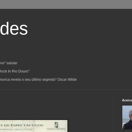
ades
no" salutar
Rock In Rio Douro"
a; nunca revela o seu último segredo" Oscar Wilde
Acerc