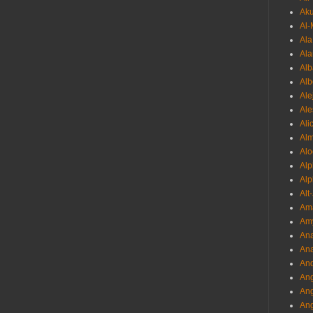
Ak
Al-
Al
Ala
Alb
Al
Ale
Ale
Ali
Al
Alo
Al
Alp
Alt
Am
Am
Ana
Ana
And
Ang
An
Ang