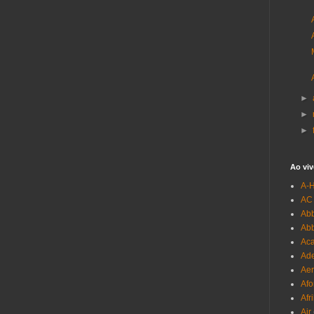
►
►
►
Ao viv
A-
AC
Abb
Ab
Aca
Ade
Aer
Afo
Afr
Air