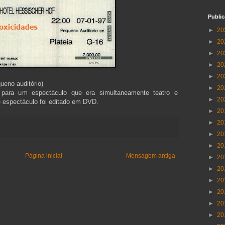
Publi
►
20
►
20
►
20
►
20
►
20
ueno auditório)
►
20
para um espectáculo que era simultaneamente teatro e
►
20
e espectáculo foi editado em DVD.
►
20
►
20
►
20
►
20
Página inicial
Mensagem antiga
►
20
►
20
►
20
►
20
►
20
►
20