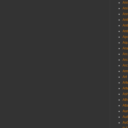
Ani
Ani
Ann
Ant
Ant
Ant
Apo
Aqu
Ara
Arc
Arc
Arc
Ar
Art
Art
Art
As
Ath
Atl
Au
Aut
Avô