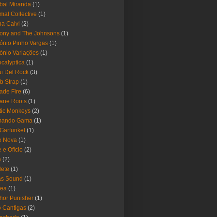
bal Miranda
(1)
mal Collective
(1)
a Calvi
(2)
ony and The Johnsons
(1)
ónio Pinho Vargas
(1)
ónio Variações
(1)
calyptica
(1)
i Del Rock
(3)
b Strap
(1)
ade Fire
(6)
ane Roots
(1)
tic Monkeys
(2)
mando Gama
(1)
 Garfunkel
(1)
e Nova
(1)
e e Oficio
(2)
h
(2)
lete
(1)
as Sound
(1)
rea
(1)
hor Punisher
(1)
 Cantigas
(2)