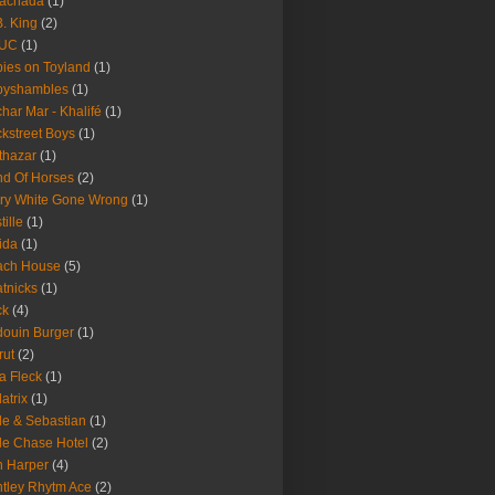
Fachada
(1)
B. King
(2)
UC
(1)
ies on Toyland
(1)
byshambles
(1)
har Mar - Khalifé
(1)
kstreet Boys
(1)
thazar
(1)
d Of Horses
(2)
ry White Gone Wrong
(1)
tille
(1)
ida
(1)
ach House
(5)
tnicks
(1)
ck
(4)
ouin Burger
(1)
rut
(2)
a Fleck
(1)
latrix
(1)
le & Sebastian
(1)
le Chase Hotel
(2)
 Harper
(4)
tley Rhytm Ace
(2)