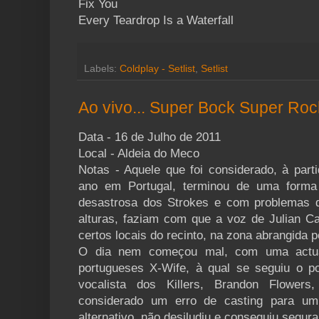
Fix You
Every Teardrop Is a Waterfall
Labels:
Coldplay - Setlist
,
Setlist
Ao vivo... Super Bock Super Roc
Data - 16 de Julho de 2011
Local - Aldeia do Meco
Notas - Aquele que foi considerado, à part
ano em Portugal, terminou de uma form
desastrosa dos Strokes e com problemas 
alturas, faziam com que a voz de Julian 
certos locais do recinto, na zona abrangida pe
O dia nem começou mal, com uma actua
portugueses X-Wife, à qual se seguiu o p
vocalista dos Killers, Brandon Flower
considerado um erro de casting para um
alternativo, não desiludiu e conseguiu segura