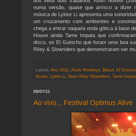
dos seus dois trabalhos Youth Novels (2
numa versão, quase que arrisco a dizer 
música de Lykke Li apresenta uma sonoridad
um cruzamento com ambientes e sonorid
chega a entrar naquela onda gótica à base de
Houve ainda Tame Impala que confirmaram
disco, os El Guincho que foram uma boa su
Riley & Slowriders que demonstraram ser mu
Labels:
Ano 2011
,
Arctic Monkeys
,
Beirut
,
El Guinch
Kooks
,
Lykke Li
,
Sean Riley Slowriders
,
Tame Impal
08/07/11
Ao vivo... Festival Optimus Alive