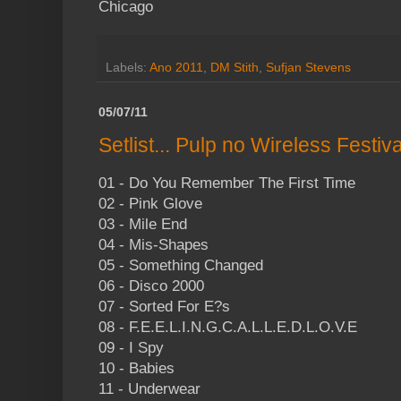
Chicago
Labels:
Ano 2011
,
DM Stith
,
Sufjan Stevens
05/07/11
Setlist... Pulp no Wireless Festiva
01 - Do You Remember The First Time
02 - Pink Glove
03 - Mile End
04 - Mis-Shapes
05 - Something Changed
06 - Disco 2000
07 - Sorted For E?s
08 - F.E.E.L.I.N.G.C.A.L.L.E.D.L.O.V.E
09 - I Spy
10 - Babies
11 - Underwear