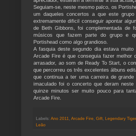
apreciador, estavam a terminar a sua actuaç
Seguiam-se, neste mesmo palco, os Portish
um daqueles concertos a que este grupo 
extremamente dificil conseguir apontar alg
de Beth Gibbons, foi complementada de f
músicos que fazem parte do grupo e q
Portishead como algo grandioso.
A fasquia deste segundo dia estava muito
Arcade Fire é que conseguia fazer melhor 
arrasador, ao som de Ready To Start, o con
que percorreu os três excelentes álbuns edi
que continua a ter uma carreira de grande
imaculado foi o concerto que deram nest
quinze minutos ser muito pouco para tan
Arcade Fire.
Labels:
Ano 2011
,
Arcade Fire
,
Gift
,
Legendary Tig
Leão