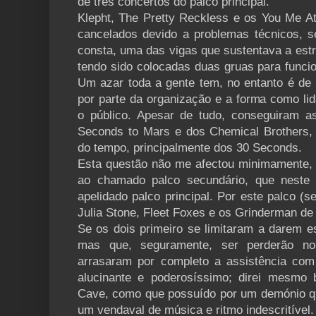
de três concertos do palco principal.
Klepht, The Pretty Reckless e os You Me At
cancelados devido a problemas técnicos, 
consta, uma das vigas que sustentava a estr
tendo sido colocadas duas gruas para funci
Um azar toda a gente tem, no entanto é de 
por parte da organização e a forma como li
o público. Apesar de tudo, conseguiram a
Seconds to Mars e dos Chemical Brothers,
do tempo, principalmente dos 30 Seconds.
Esta questão não me afectou minimamente, p
ao chamado palco secundário, que neste f
apelidado palco principal. Por este palco (
Julia Stone, Fleet Foxes e os Grinderman de 
Se os dois primeiro se limitaram a darem e
mas que, seguramente, ser perderão n
arrasaram por completo a assistência co
alucinante e poderosíssimo; direi mesmo 
Cave, como que possuído por um demónio que
um vendaval de música e ritmo indescritível.