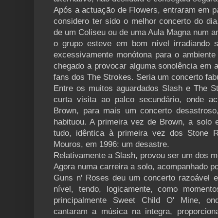
Após a actuação de Flowers, entraram em pa
considero ter sido o melhor concerto do di
de um Coliseu ou de uma Aula Magna num amb
o grupo esteve em bom nível irradiando s
excessivamente monótona para o ambiente q
chegado a provocar alguma sonolência em al
fans dos The Strokes. Seria um concerto fabu
Entre os muitos aguardados Slash e The S
curta visita ao palco secundário, onde a
Brown, para mais um concerto desastroso
habituou. A primeira vez de Brown, a solo 
tudo, idêntica à primeira vez dos Stone 
Mouros, em 1996: um desastre.
Relativamente a Slash, provou ser um dos me
Agora numa carreira a solo, acompanhado po
Guns n' Roses deu um concerto razoável 
nível, tendo, logicamente, como moment
principalmente Sweet Child O' Mine, o
cantaram a música na integra, proporci