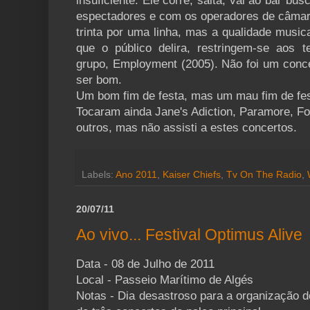
insuficiente. Ele corre, salta, vai ao bar bu
espectadores e com os operadores de câmara
trinta por uma linha, mas a qualidade musi
que o público delira, restringem-se aos 
grupo, Employment (2005). Não foi um conc
ser bom.
Um bom fim de festa, mas um mau fim de fes
Tocaram ainda Jane's Adiction, Paramore, Foa
outros, mas não assisti a estes concertos.
Labels:
Ano 2011
,
Kaiser Chiefs
,
Tv On The Radio
,
20/07/11
Ao vivo... Festival Optimus Alive
Data - 08 de Julho de 2011
Local - Passeio Marítimo de Algés
Notas - Dia desastroso para a organização d