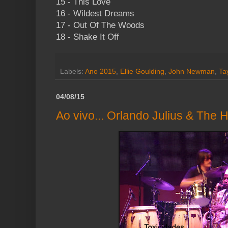
15 - This Love
16 - Wildest Dreams
17 - Out Of The Woods
18 - Shake It Off
Labels:
Ano 2015
,
Ellie Goulding
,
John Newman
,
Tay
04/08/15
Ao vivo... Orlando Julius & The H