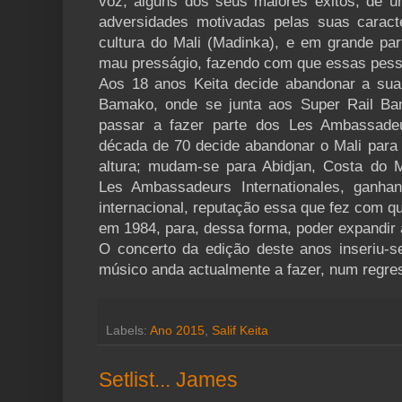
voz, alguns dos seus maiores êxitos, de u
adversidades motivadas pelas suas caracte
cultura do Mali (Madinka), e em grande par
mau presságio, fazendo com que essas pess
Aos 18 anos Keita decide abandonar a sua
Bamako, onde se junta aos Super Rail B
passar a fazer parte dos Les Ambassadeu
década de 70 decide abandonar o Mali para fu
altura; mudam-se para Abidjan, Costa do
Les Ambassadeurs Internationales, ganha
internacional, reputação essa que fez com q
em 1984, para, dessa forma, poder expandir
O concerto da edição deste anos inseriu-s
músico anda actualmente a fazer, num regres
Labels:
Ano 2015
,
Salif Keita
Setlist... James