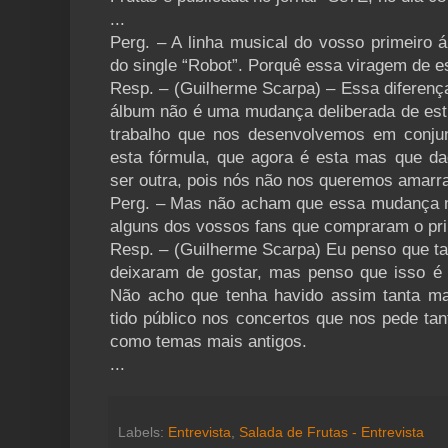
...
Perg. – A linha musical do vosso primeiro á
do single “Robot”. Porquê essa viragem de es
Resp. – (Guilherme Scarpa) – Essa diferença
álbum não é uma mudança deliberada de esti
trabalho que nos desenvolvemos em conju
esta fórmula, que agora é esta mas que d
ser outra, pois nós não nos queremos amarra
Perg. – Mas não acham que essa mudança m
alguns dos vossos fans que compraram o pr
Resp. – (Guilherme Scarpa) Eu penso que ta
deixaram de gostar, mas penso que isso é 
Não acho que tenha havido assim tanta ma
tido público nos concertos que nos pede ta
como temas mais antigos.
...
Labels:
Entrevista
,
Salada de Frutas - Entrevista