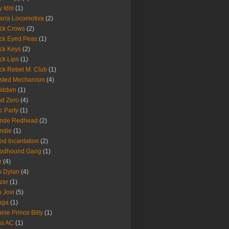
y Idol
(1)
arra Locomotiva
(2)
ck Crows
(2)
ck Eyed Peas
(1)
ck Keys
(2)
ck Lips
(1)
ck Rebel M. Club
(1)
sted Mechanism
(4)
eiddwn
(1)
nd Zero
(4)
c Party
(1)
onde Redhead
(2)
ndie
(1)
od Incantation
(2)
oodhound Gang
(1)
r
(4)
 Dylan
(4)
zer
(1)
 Jovi
(5)
nga
(1)
nie Prince Billy
(1)
ss AC
(1)