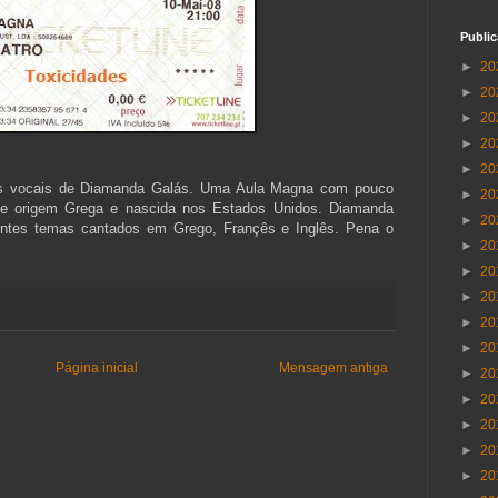
Publi
►
20
►
20
►
20
►
20
►
20
ades vocais de Diamanda Galás. Uma Aula Magna com pouco
►
20
 de origem Grega e nascida nos Estados Unidos. Diamanda
►
20
entes temas cantados em Grego, Françês e Inglês. Pena o
►
20
►
20
►
20
►
20
►
20
Página inicial
Mensagem antiga
►
20
►
20
►
20
►
20
►
20