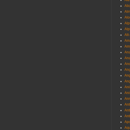
Ale
Ali
Al
Alo
Al
Alp
Alt
Am
Am
Ana
Ana
And
Ang
An
Ang
Ani
Ani
Ann
Ant
Ant
Ant
Apo
Aqu