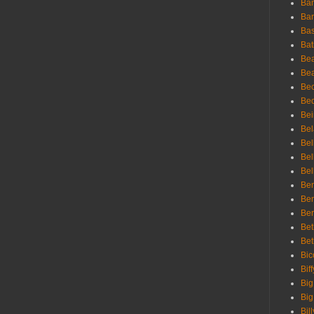
Ban
Bar
Bas
Bat
Be
Bea
Be
Bed
Bei
Bel
Bel
Bel
Bel
Ben
Ben
Ber
Bet
Bet
Bic
Bif
Big
Big
Bil