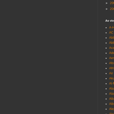
►
20
►
20
Ao viv
A-
AC
Abb
Ab
Aca
Ade
Aer
Afo
Afr
Air
Ak
Al-
Al
Ala
Alb
Al
Ale