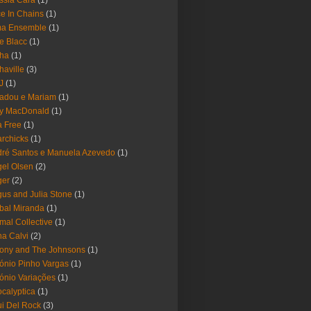
ssia Cara
(1)
ce In Chains
(1)
ma Ensemble
(1)
e Blacc
(1)
pha
(1)
haville
(3)
-J
(1)
adou e Mariam
(1)
y MacDonald
(1)
 Free
(1)
rchicks
(1)
ré Santos e Manuela Azevedo
(1)
el Olsen
(2)
ger
(2)
us and Julia Stone
(1)
bal Miranda
(1)
mal Collective
(1)
a Calvi
(2)
ony and The Johnsons
(1)
ónio Pinho Vargas
(1)
ónio Variações
(1)
calyptica
(1)
i Del Rock
(3)