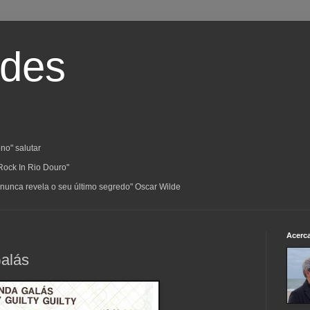
ades
no" salutar
Rock In Rio Douro"
a; nunca revela o seu último segredo" Oscar Wilde
Acerc
Galás