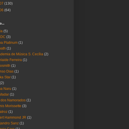
07
(130)
06
(64)
o...
Ha
(5)
 DC
(3)
a Platinum
(1)
bath
(1)
demia de Música S. Cecília
(2)
laide Ferreira
(1)
osmith
(1)
nso Dias
(1)
ika Star
(1)
(2)
ua Naru
(1)
Madar
(1)
a dos Namorados
(1)
nis Morissette
(3)
atroz
(1)
bert Hammond JR
(1)
jandro Sanz
(1)