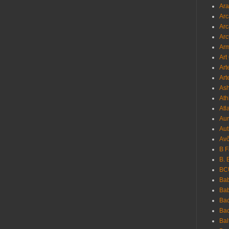
Ara
Arc
Arc
Arc
Ar
Art
Art
Art
As
Ath
Atl
Au
Aut
Avô
B 
B. 
BC
Bab
Ba
Bac
Bac
Bal