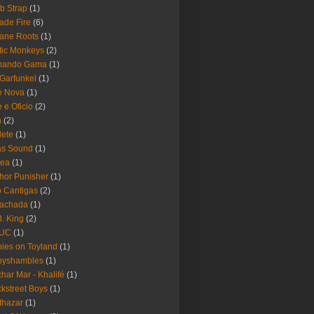
b Strap
(1)
ade Fire
(6)
ane Roots
(1)
tic Monkeys
(2)
mando Gama
(1)
 Garfunkel
(1)
e Nova
(1)
e e Oficio
(2)
h
(2)
lete
(1)
as Sound
(1)
rea
(1)
hor Punisher
(1)
 Cantigas
(2)
Fachada
(1)
B. King
(2)
UC
(1)
ies on Toyland
(1)
byshambles
(1)
har Mar - Khalifé
(1)
kstreet Boys
(1)
thazar
(1)