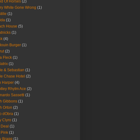
d Of Horses
(2)
ry White Gone Wrong
(1)
tille
(1)
ida
(1)
ach House
(5)
tnicks
(1)
ck
(4)
ouin Burger
(1)
rut
(2)
a Fleck
(1)
latrix
(1)
le & Sebastian
(1)
le Chase Hotel
(2)
 Harper
(4)
tley Rhytm Ace
(2)
nardo Sassetti
(1)
h Gibbons
(1)
h Orton
(2)
o dObra
(1)
fy Clyro
(1)
 Deal
(1)
 Pink
(1)
ly Bragg
(1)