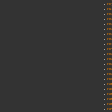
Bill
Biz
Bla
Bla
Bla
Bla
Bla
Bla
Bl
Bli
Blo
Bl
Blo
Blo
Bl
Blu
Bob
Bol
Bon
Bo
Bon
Bo