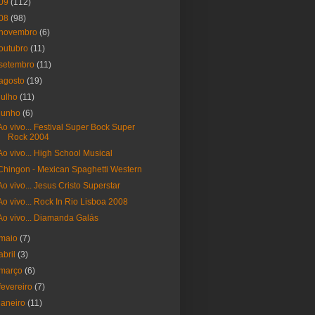
09
(112)
08
(98)
novembro
(6)
outubro
(11)
setembro
(11)
agosto
(19)
julho
(11)
junho
(6)
Ao vivo... Festival Super Bock Super
Rock 2004
Ao vivo... High School Musical
Chingon - Mexican Spaghetti Western
Ao vivo... Jesus Cristo Superstar
Ao vivo... Rock In Rio Lisboa 2008
Ao vivo... Diamanda Galás
maio
(7)
abril
(3)
março
(6)
fevereiro
(7)
janeiro
(11)