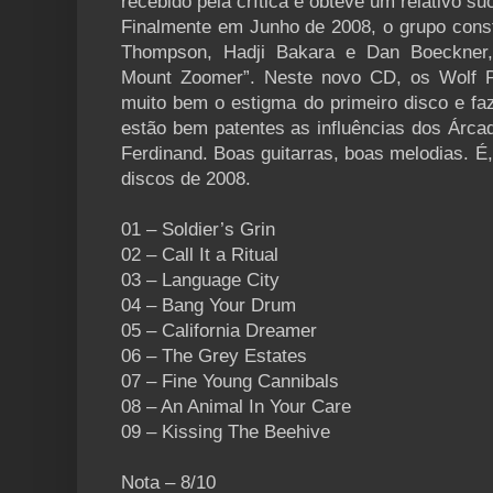
recebido pela crítica e obteve um relativo su
Finalmente em Junho de 2008, o grupo const
Thompson, Hadji Bakara e Dan Boeckner, 
Mount Zoomer”. Neste novo CD, os Wolf P
muito bem o estigma do primeiro disco e f
estão bem patentes as influências dos Árca
Ferdinand. Boas guitarras, boas melodias. 
discos de 2008.
01 – Soldier’s Grin
02 – Call It a Ritual
03 – Language City
04 – Bang Your Drum
05 – California Dreamer
06 – The Grey Estates
07 – Fine Young Cannibals
08 – An Animal In Your Care
09 – Kissing The Beehive
Nota – 8/10