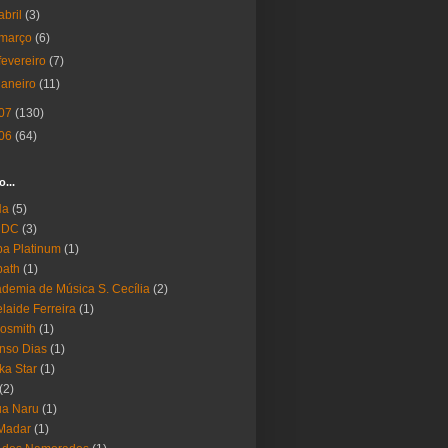
abril
(3)
março
(6)
fevereiro
(7)
janeiro
(11)
07
(130)
06
(64)
o...
Ha
(5)
 DC
(3)
a Platinum
(1)
bath
(1)
demia de Música S. Cecília
(2)
laide Ferreira
(1)
osmith
(1)
nso Dias
(1)
ika Star
(1)
(2)
ua Naru
(1)
Madar
(1)