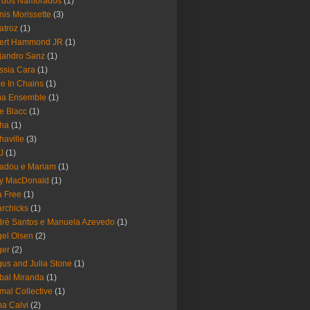
a dos Namorados
(1)
nis Morissette
(3)
atroz
(1)
bert Hammond JR
(1)
jandro Sanz
(1)
ssia Cara
(1)
ce In Chains
(1)
ma Ensemble
(1)
e Blacc
(1)
pha
(1)
haville
(3)
-J
(1)
adou e Mariam
(1)
y MacDonald
(1)
 Free
(1)
rchicks
(1)
ré Santos e Manuela Azevedo
(1)
el Olsen
(2)
ger
(2)
us and Julia Stone
(1)
bal Miranda
(1)
mal Collective
(1)
a Calvi
(2)