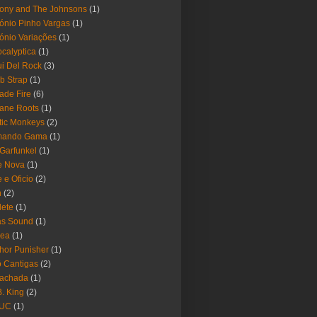
ony and The Johnsons
(1)
ónio Pinho Vargas
(1)
ónio Variações
(1)
calyptica
(1)
i Del Rock
(3)
b Strap
(1)
ade Fire
(6)
ane Roots
(1)
tic Monkeys
(2)
mando Gama
(1)
 Garfunkel
(1)
e Nova
(1)
e e Oficio
(2)
h
(2)
lete
(1)
as Sound
(1)
rea
(1)
hor Punisher
(1)
 Cantigas
(2)
Fachada
(1)
B. King
(2)
UC
(1)