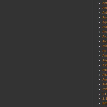
Ant
Ant
Ant
Apo
Aqu
Ara
Arc
Arc
Arc
Ar
Art
Art
Art
As
Ath
Atl
Au
Aut
Avô
B 
B. 
BC