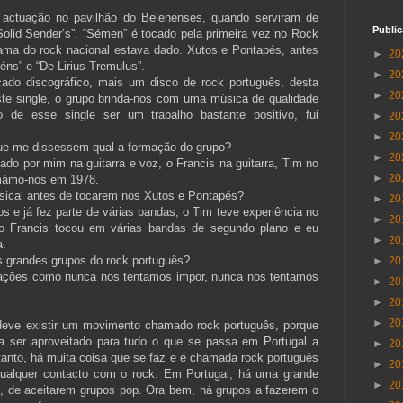
ctuação no pavilhão do Belenenses, quando serviram de
Publi
olid Sender’s”. “Sémen” é tocado pela primeira vez no Rock
ama do rock nacional estava dado. Xutos e Pontapés, antes
►
20
éns” e “De Lirius Tremulus”.
►
20
ado discográfico, mais um disco de rock português, desta
►
20
te single, o grupo brinda-nos com uma música de qualidade
o de esse single ser um trabalho bastante positivo, fui
►
20
►
20
que me dissessem qual a formação do grupo?
►
20
do por mim na guitarra e voz, o Francis na guitarra, Tim no
►
20
rmámo-nos em 1978.
sical antes de tocarem nos Xutos e Pontapés?
►
20
 e já fez parte de várias bandas, o Tim teve experiência no
►
20
 Francis tocou em várias bandas de segundo plano e eu
►
20
a.
s grandes grupos do rock português?
►
20
rações como nunca nos tentamos impor, nunca nos tentamos
►
20
►
20
►
20
deve existir um movimento chamado rock português, porque
a ser aproveitado para tudo o que se passa em Portugal a
►
20
anto, há muita coisa que se faz e é chamada rock português
►
20
r qualquer contacto com o rock. Em Portugal, há uma grande
►
20
s, de aceitarem grupos pop. Ora bem, há grupos a fazerem o