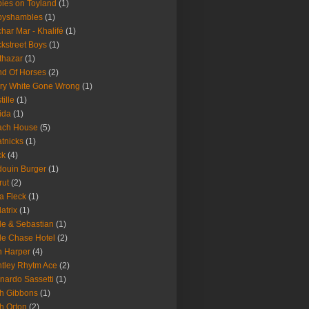
ies on Toyland
(1)
byshambles
(1)
har Mar - Khalifé
(1)
kstreet Boys
(1)
thazar
(1)
d Of Horses
(2)
ry White Gone Wrong
(1)
tille
(1)
ida
(1)
ach House
(5)
tnicks
(1)
ck
(4)
ouin Burger
(1)
rut
(2)
a Fleck
(1)
latrix
(1)
le & Sebastian
(1)
le Chase Hotel
(2)
 Harper
(4)
tley Rhytm Ace
(2)
nardo Sassetti
(1)
h Gibbons
(1)
h Orton
(2)