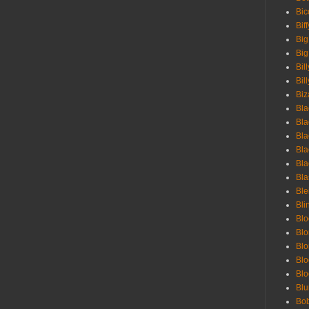
Bic
Bif
Big
Big
Bil
Bill
Biz
Bla
Bla
Bla
Bla
Bla
Bla
Bl
Bli
Blo
Bl
Blo
Blo
Bl
Blu
Bob