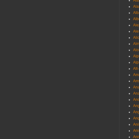
Al
Ala
Alb
Al
Ale
Ale
Ali
Al
Alo
Al
Alp
Alt
Am
Am
Ana
Ana
And
Ang
An
Ang
Ani
Ani
Ann