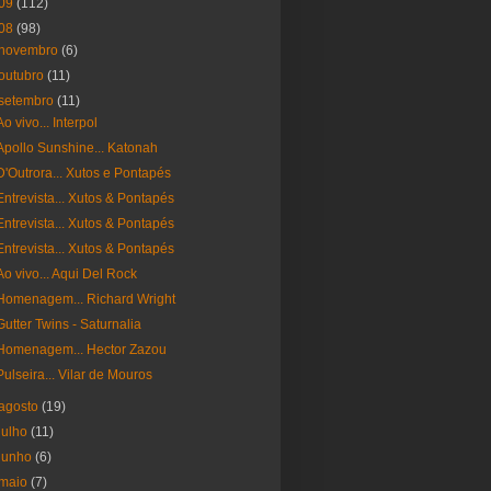
09
(112)
08
(98)
novembro
(6)
outubro
(11)
setembro
(11)
Ao vivo... Interpol
Apollo Sunshine... Katonah
D'Outrora... Xutos e Pontapés
Entrevista... Xutos & Pontapés
Entrevista... Xutos & Pontapés
Entrevista... Xutos & Pontapés
Ao vivo... Aqui Del Rock
Homenagem... Richard Wright
Gutter Twins - Saturnalia
Homenagem... Hector Zazou
Pulseira... Vilar de Mouros
agosto
(19)
julho
(11)
junho
(6)
maio
(7)