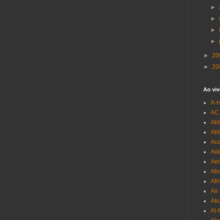
►
►
►
►
►
20
►
20
Ao viv
A-
AC
Abb
Ab
Aca
Ade
Aer
Afo
Afr
Air
Ak
Al-