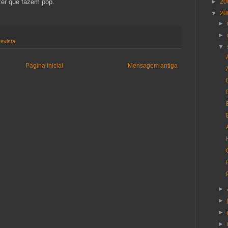
zer que fazem pop.
►
20
▼
20
►
►
evista
▼
Página inicial
Mensagem antiga
►
►
►
►