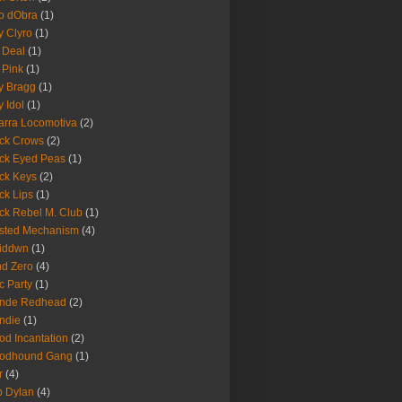
o dObra
(1)
fy Clyro
(1)
 Deal
(1)
 Pink
(1)
ly Bragg
(1)
y Idol
(1)
arra Locomotiva
(2)
ck Crows
(2)
ck Eyed Peas
(1)
ck Keys
(2)
ck Lips
(1)
ck Rebel M. Club
(1)
sted Mechanism
(4)
eiddwn
(1)
nd Zero
(4)
c Party
(1)
onde Redhead
(2)
ndie
(1)
od Incantation
(2)
oodhound Gang
(1)
r
(4)
 Dylan
(4)