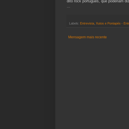
dito rock português, que poderiam di
...
Labels:
Entrevista
,
Xutos e Pontapés - Entr
Mensagem mais recente