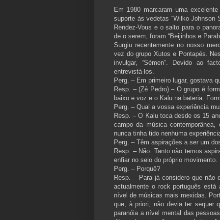
Em 1980 marcaram uma excelente a
suporte às vedetas “Wilko Johnson S
Rendez-Vous e o salto para o panor
de o serem, foram “Beijinhos e Parab
Surgiu recentemente no nosso merc
vez do grupo Xutos e Pontapés. Nes
invulgar, “Sémen”. Devido ao fact
entrevistá-los.
Perg. – Em primeiro lugar, gostava 
Resp. – (Zé Pedro) – O grupo é forma
baixo e voz e o Kalu na bateria. Fo
Perg. – Qual a vossa experiência mu
Resp. – O Kalu toca desde os 15 anos
campo da música contemporânea, o
nunca tinha tido nenhuma experiênci
Perg. – Têm aspirações a ser um do
Resp. – Não. Tanto não temos aspi
enfiar no seio do próprio movimento.
Perg. – Porquê?
Resp. – Para já considero que não 
actualmente o rock português está 
nível de músicas mais mexidas. Port
que, à priori, não devia ter seque
paranóia a nível mental das pessoa