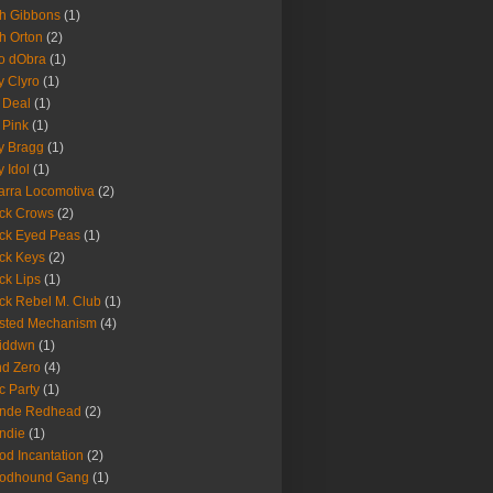
h Gibbons
(1)
h Orton
(2)
o dObra
(1)
fy Clyro
(1)
 Deal
(1)
 Pink
(1)
ly Bragg
(1)
y Idol
(1)
arra Locomotiva
(2)
ck Crows
(2)
ck Eyed Peas
(1)
ck Keys
(2)
ck Lips
(1)
ck Rebel M. Club
(1)
sted Mechanism
(4)
eiddwn
(1)
nd Zero
(4)
c Party
(1)
onde Redhead
(2)
ndie
(1)
od Incantation
(2)
oodhound Gang
(1)