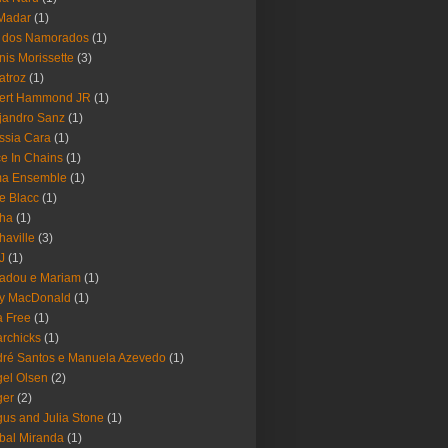
Madar
(1)
a dos Namorados
(1)
nis Morissette
(3)
atroz
(1)
bert Hammond JR
(1)
jandro Sanz
(1)
ssia Cara
(1)
ce In Chains
(1)
ma Ensemble
(1)
e Blacc
(1)
pha
(1)
haville
(3)
-J
(1)
adou e Mariam
(1)
y MacDonald
(1)
 Free
(1)
rchicks
(1)
ré Santos e Manuela Azevedo
(1)
el Olsen
(2)
ger
(2)
us and Julia Stone
(1)
bal Miranda
(1)