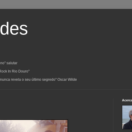
ades
no" salutar
Rock In Rio Douro"
a; nunca revela o seu último segredo" Oscar Wilde
Acerc