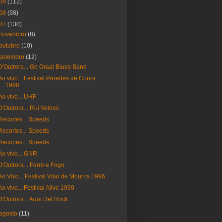
09
(112)
08
(98)
07
(130)
novembro
(8)
outubro
(10)
setembro
(12)
D'Outrora... Go Graal Blues Band
Ao vivo... Festival Paredes de Coura
1998
Ao vivo... UHF
D'Outrora... Rui Veloso
Recortes... Speeds
Recortes... Speeds
Recortes... Speeds
Ao vivo... GNR
D'Outrora... Ferro e Fogo
Ao Vivo... Festival Vilar de Mouros 1996
Ao vivo... Festival Alive 1999
D'Outrora... Aqui Del Rock
agosto
(11)