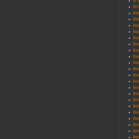
B. 
BC
Bab
Ba
Bac
Bac
Bal
Ban
Bar
Bas
Bat
Be
Bea
Be
Bed
Bei
Bel
Bel
Bel
Bel
Ben
Ben
Ber