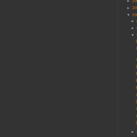
►
20
►
20
▼
20
►
►
▼
►