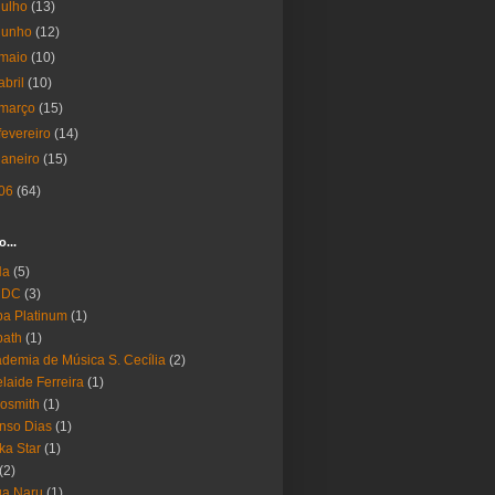
julho
(13)
junho
(12)
maio
(10)
abril
(10)
março
(15)
fevereiro
(14)
janeiro
(15)
06
(64)
o...
Ha
(5)
 DC
(3)
a Platinum
(1)
bath
(1)
demia de Música S. Cecília
(2)
laide Ferreira
(1)
osmith
(1)
nso Dias
(1)
ika Star
(1)
(2)
ua Naru
(1)