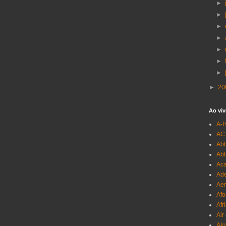
►
►
►
►
►
►
►
►
20
Ao viv
A-
AC
Abb
Ab
Aca
Ade
Aer
Afo
Afr
Air
Ak