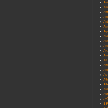
Ani
Ann
Ant
Ant
Ant
Apo
Aqu
Ara
Arc
Arc
Arc
Ar
Art
Art
Art
As
Ath
Atl
Au
Aut
Avô
B 