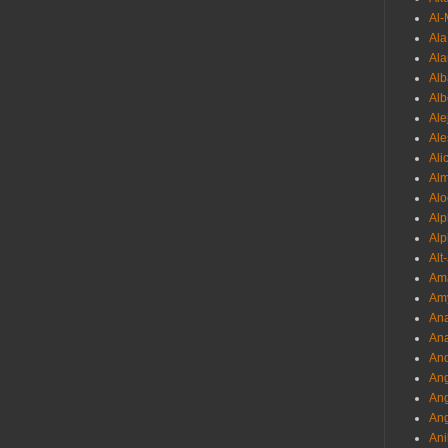
Al-
Al
Ala
Alb
Al
Ale
Ale
Ali
Al
Alo
Al
Alp
Alt
Am
Am
Ana
Ana
And
Ang
An
Ang
Ani