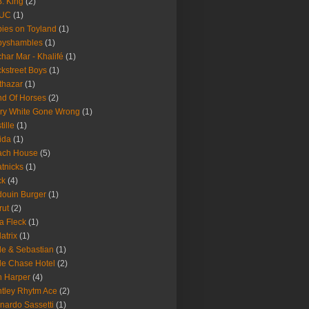
B. King
(2)
UC
(1)
ies on Toyland
(1)
byshambles
(1)
har Mar - Khalifé
(1)
kstreet Boys
(1)
thazar
(1)
d Of Horses
(2)
ry White Gone Wrong
(1)
tille
(1)
ida
(1)
ach House
(5)
tnicks
(1)
ck
(4)
ouin Burger
(1)
rut
(2)
a Fleck
(1)
latrix
(1)
le & Sebastian
(1)
le Chase Hotel
(2)
 Harper
(4)
tley Rhytm Ace
(2)
nardo Sassetti
(1)