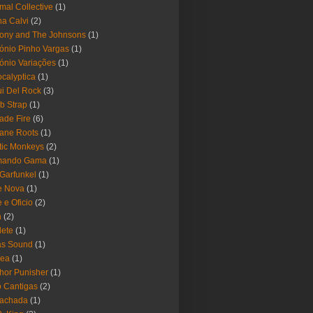
mal Collective
(1)
a Calvi
(2)
ony and The Johnsons
(1)
ónio Pinho Vargas
(1)
ónio Variações
(1)
calyptica
(1)
i Del Rock
(3)
b Strap
(1)
ade Fire
(6)
ane Roots
(1)
tic Monkeys
(2)
mando Gama
(1)
 Garfunkel
(1)
e Nova
(1)
e e Oficio
(2)
h
(2)
lete
(1)
as Sound
(1)
rea
(1)
hor Punisher
(1)
 Cantigas
(2)
Fachada
(1)