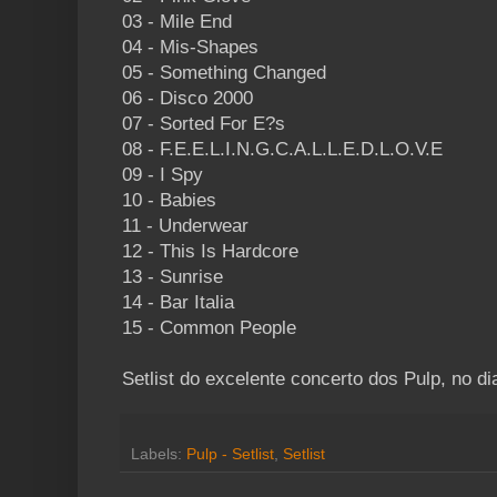
03 - Mile End
04 - Mis-Shapes
05 - Something Changed
06 - Disco 2000
07 - Sorted For E?s
08 - F.E.E.L.I.N.G.C.A.L.L.E.D.L.O.V.E
09 - I Spy
10 - Babies
11 - Underwear
12 - This Is Hardcore
13 - Sunrise
14 - Bar Italia
15 - Common People
Setlist do excelente concerto dos Pulp, no d
Labels:
Pulp - Setlist
,
Setlist