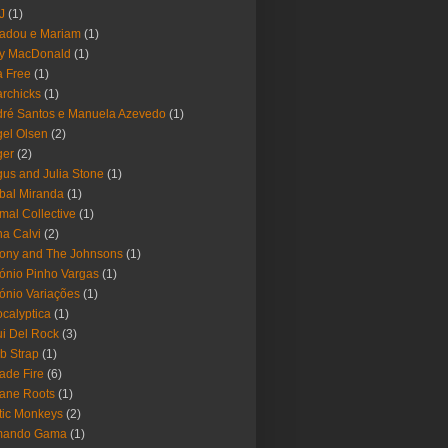
-J
(1)
adou e Mariam
(1)
y MacDonald
(1)
 Free
(1)
rchicks
(1)
ré Santos e Manuela Azevedo
(1)
el Olsen
(2)
ger
(2)
us and Julia Stone
(1)
bal Miranda
(1)
mal Collective
(1)
a Calvi
(2)
ony and The Johnsons
(1)
ónio Pinho Vargas
(1)
ónio Variações
(1)
calyptica
(1)
i Del Rock
(3)
b Strap
(1)
ade Fire
(6)
ane Roots
(1)
tic Monkeys
(2)
mando Gama
(1)