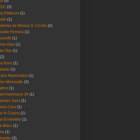
Ha
(5)
 DC
(3)
a Platinum
(1)
bath
(1)
demia de Música S. Cecília
(2)
laide Ferreira
(1)
osmith
(1)
nso Dias
(1)
ika Star
(1)
(2)
ua Naru
(1)
Madar
(1)
a dos Namorados
(1)
nis Morissette
(3)
atroz
(1)
bert Hammond JR
(1)
jandro Sanz
(1)
ssia Cara
(1)
ce In Chains
(1)
ma Ensemble
(1)
e Blacc
(1)
pha
(1)
haville
(3)