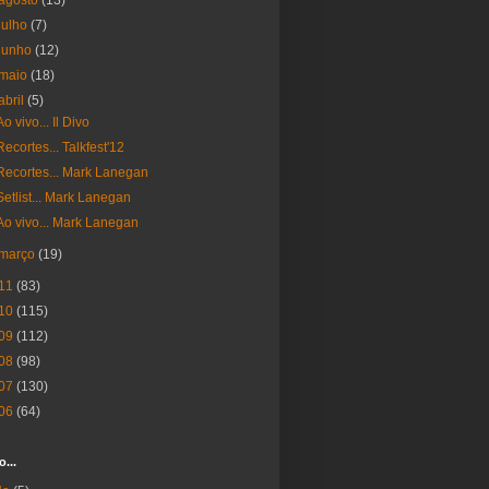
agosto
(13)
julho
(7)
junho
(12)
maio
(18)
abril
(5)
Ao vivo... Il Divo
Recortes... Talkfest'12
Recortes... Mark Lanegan
Setlist... Mark Lanegan
Ao vivo... Mark Lanegan
março
(19)
11
(83)
10
(115)
09
(112)
08
(98)
07
(130)
06
(64)
o...