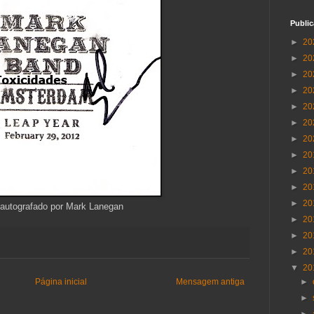
Publi
►
20
►
20
►
20
►
20
►
20
►
20
►
20
►
20
►
20
►
20
►
20
 autografado por Mark Lanegan
►
20
►
20
►
20
▼
20
Página inicial
Mensagem antiga
►
►