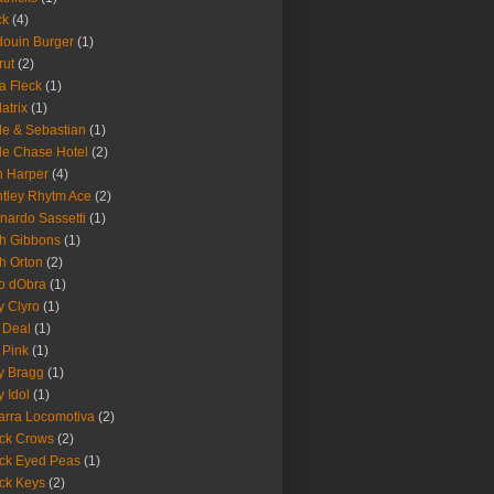
ck
(4)
ouin Burger
(1)
rut
(2)
a Fleck
(1)
latrix
(1)
le & Sebastian
(1)
le Chase Hotel
(2)
 Harper
(4)
tley Rhytm Ace
(2)
nardo Sassetti
(1)
h Gibbons
(1)
h Orton
(2)
o dObra
(1)
fy Clyro
(1)
 Deal
(1)
 Pink
(1)
ly Bragg
(1)
y Idol
(1)
arra Locomotiva
(2)
ck Crows
(2)
ck Eyed Peas
(1)
ck Keys
(2)