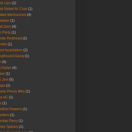
ck Lips
(1)
ck Rebel M. Club
(1)
sted Mechanism
(4)
eiddwn
(1)
nd Zero
(4)
c Party
(1)
onde Redhead
(2)
ndie
(1)
od Incantation
(2)
oodhound Gang
(1)
r
(4)
 Dylan
(4)
zer
(1)
 Jovi
(5)
nga
(1)
nie Prince Billy
(1)
ss AC
(1)
s
(1)
ndon Flowers
(1)
eders
(1)
ndan Perry
(1)
tney Spears
(1)