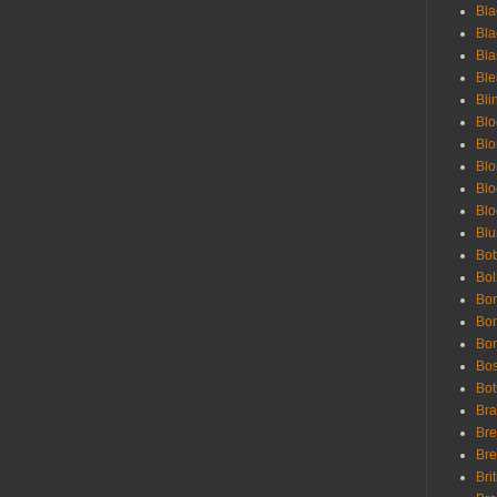
Bla
Bla
Bla
Bl
Bli
Blo
Bl
Blo
Blo
Bl
Blu
Bob
Bol
Bon
Bo
Bon
Bo
Bot
Bra
Bre
Bre
Bri