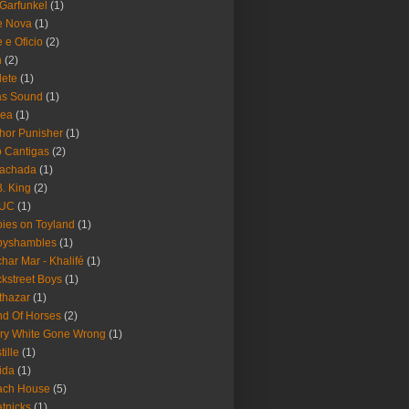
 Garfunkel
(1)
e Nova
(1)
e e Oficio
(2)
h
(2)
lete
(1)
as Sound
(1)
rea
(1)
hor Punisher
(1)
 Cantigas
(2)
Fachada
(1)
B. King
(2)
UC
(1)
ies on Toyland
(1)
byshambles
(1)
har Mar - Khalifé
(1)
kstreet Boys
(1)
thazar
(1)
d Of Horses
(2)
ry White Gone Wrong
(1)
tille
(1)
ida
(1)
ach House
(5)
tnicks
(1)