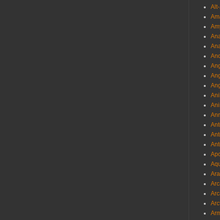
Alt
Am
Am
Ana
Ana
And
Ang
An
Ang
Ani
Ani
Ann
Ant
Ant
Ant
Apo
Aqu
Ara
Arc
Arc
Arc
Ar