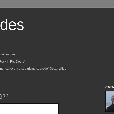
ades
no" salutar
Rock In Rio Douro"
a; nunca revela o seu último segredo" Oscar Wilde
Acerc
egan