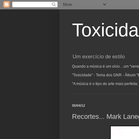
Toxicid
Um exercício de estilo
Quando a música é um vício... um "vene
"Toxicidade" - Tema dos GNR - Álbum "
"A música é o tipo de arte mais perfeit
05/04/12
Recortes... Mark Lan