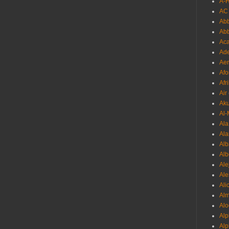
A-
AC
Abb
Ab
Aca
Ade
Aer
Afo
Afr
Air
Ak
Al-
Al
Ala
Alb
Al
Ale
Ale
Ali
Al
Alo
Al
Alp