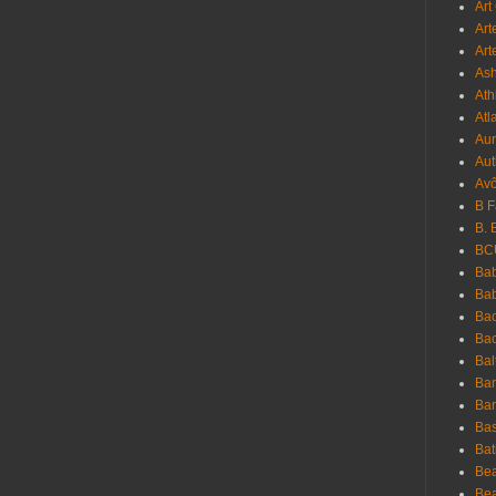
Art
Art
Art
As
Ath
Atl
Au
Aut
Avô
B 
B. 
BC
Bab
Ba
Bac
Bac
Bal
Ban
Bar
Bas
Bat
Be
Bea