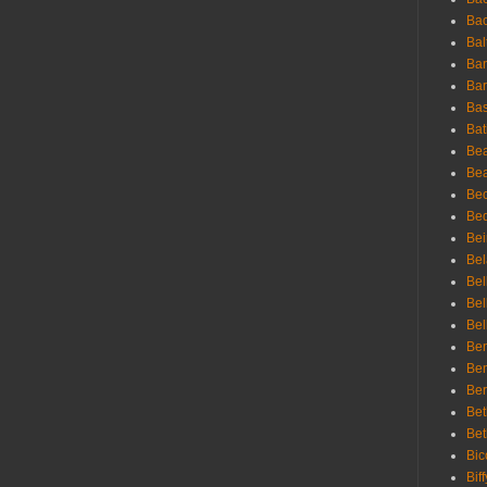
Bac
Bal
Ban
Bar
Bas
Bat
Be
Bea
Be
Bed
Bei
Bel
Bel
Bel
Bel
Ben
Ben
Ber
Bet
Bet
Bic
Bif