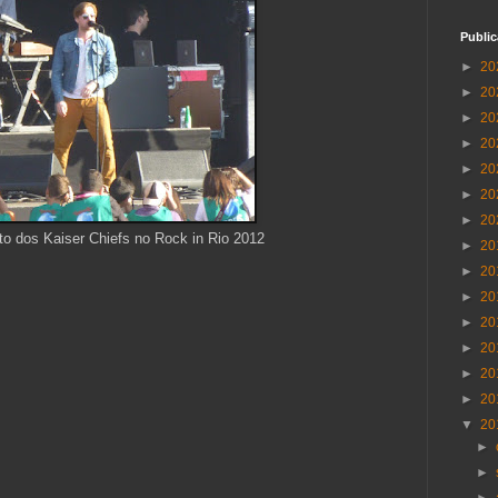
Publi
►
20
►
20
►
20
►
20
►
20
►
20
►
20
rto dos Kaiser Chiefs no Rock in Rio 2012
►
20
►
20
►
20
►
20
►
20
►
20
►
20
▼
20
►
►