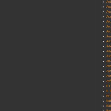
Ant
Apo
Aqu
Ara
Arc
Arc
Arc
Ar
Art
Art
Art
As
Ath
Atl
Au
Aut
Avô
B 
B. 
BC
Bab
Ba
Bac