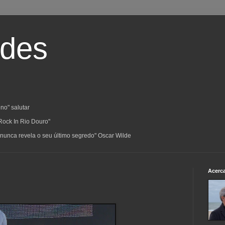
ades
no" salutar
Rock In Rio Douro"
a; nunca revela o seu último segredo" Oscar Wilde
Acerc