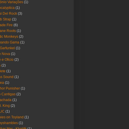
ónio Variações
(1)
calyptica
(1)
i Del Rock
(3)
b Strap
(1)
ade Fire
(6)
ane Roots
(1)
tic Monkeys
(2)
mando Gama
(1)
 Garfunkel
(1)
e Nova
(1)
e e Oficio
(2)
h
(2)
lete
(1)
as Sound
(1)
rea
(1)
hor Punisher
(1)
 Cantigas
(2)
Fachada
(1)
B. King
(2)
UC
(1)
ies on Toyland
(1)
byshambles
(1)
har Mar - Khalifé
(1)