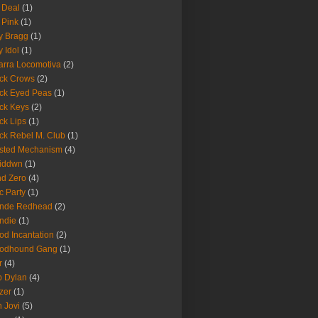
 Deal
(1)
 Pink
(1)
ly Bragg
(1)
y Idol
(1)
arra Locomotiva
(2)
ck Crows
(2)
ck Eyed Peas
(1)
ck Keys
(2)
ck Lips
(1)
ck Rebel M. Club
(1)
sted Mechanism
(4)
eiddwn
(1)
nd Zero
(4)
c Party
(1)
onde Redhead
(2)
ndie
(1)
od Incantation
(2)
oodhound Gang
(1)
r
(4)
 Dylan
(4)
zer
(1)
 Jovi
(5)