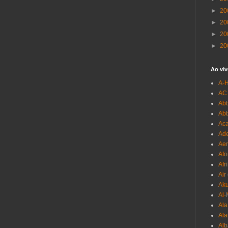
►
20
►
20
►
20
►
20
Ao viv
A-
AC
Abb
Ab
Aca
Ade
Aer
Afo
Afr
Air
Ak
Al-
Al
Ala
Alb