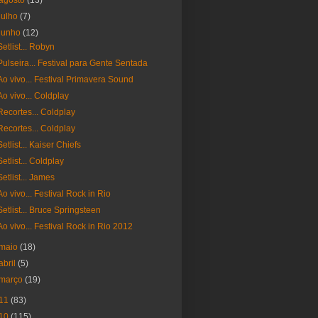
agosto
(13)
julho
(7)
junho
(12)
Setlist... Robyn
Pulseira... Festival para Gente Sentada
Ao vivo... Festival Primavera Sound
Ao vivo... Coldplay
Recortes... Coldplay
Recortes... Coldplay
Setlist... Kaiser Chiefs
Setlist... Coldplay
Setlist... James
Ao vivo... Festival Rock in Rio
Setlist... Bruce Springsteen
Ao vivo... Festival Rock in Rio 2012
maio
(18)
abril
(5)
março
(19)
11
(83)
10
(115)