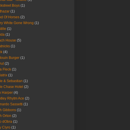
kstreet Boys
(1)
thazar
(1)
d Of Horses
(2)
ry White Gone Wrong
(1)
tille
(1)
ida
(1)
ach House
(5)
tnicks
(1)
ck
(4)
ouin Burger
(1)
rut
(2)
a Fleck
(1)
latrix
(1)
le & Sebastian
(1)
le Chase Hotel
(2)
 Harper
(4)
tley Rhytm Ace
(2)
nardo Sassetti
(1)
h Gibbons
(1)
h Orton
(2)
o dObra
(1)
fy Clyro
(1)