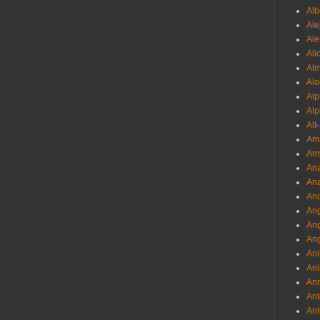
Al
Ale
Ale
Ali
Al
Alo
Al
Alp
Alt
Am
Am
Ana
Ana
And
Ang
An
Ang
Ani
Ani
Ann
Ant
Ant