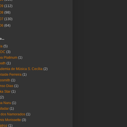
09
(112)
08
(98)
07
(130)
06
(64)
o...
Ha
(5)
 DC
(3)
a Platinum
(1)
bath
(1)
demia de Música S. Cecília
(2)
laide Ferreira
(1)
osmith
(1)
nso Dias
(1)
ika Star
(1)
(2)
ua Naru
(1)
Madar
(1)
a dos Namorados
(1)
nis Morissette
(3)
atroz
(1)