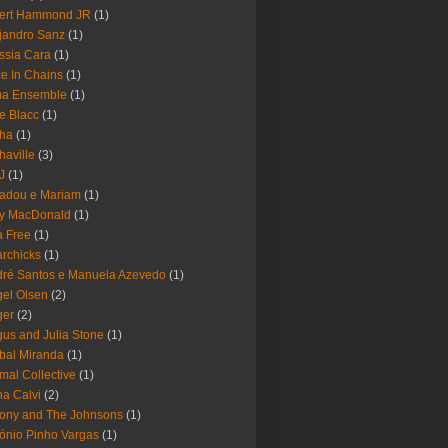
bert Hammond JR
(1)
jandro Sanz
(1)
ssia Cara
(1)
ce In Chains
(1)
ma Ensemble
(1)
e Blacc
(1)
pha
(1)
haville
(3)
-J
(1)
adou e Mariam
(1)
y MacDonald
(1)
 Free
(1)
rchicks
(1)
ré Santos e Manuela Azevedo
(1)
el Olsen
(2)
ger
(2)
us and Julia Stone
(1)
bal Miranda
(1)
mal Collective
(1)
a Calvi
(2)
ony and The Johnsons
(1)
ónio Pinho Vargas
(1)