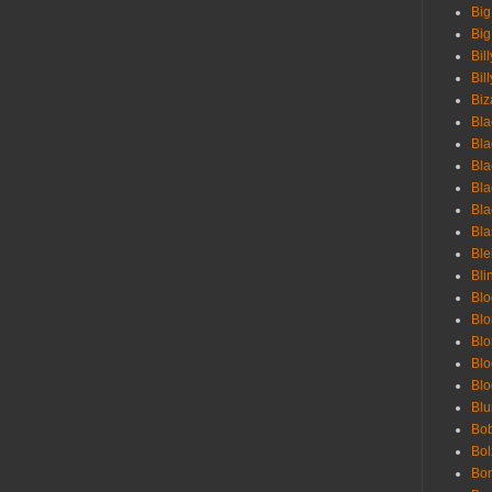
Big
Big
Bil
Bill
Biz
Bla
Bla
Bla
Bla
Bla
Bla
Bl
Bli
Blo
Bl
Blo
Blo
Bl
Blu
Bob
Bol
Bon