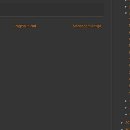
►
►
▼
Página inicial
Mensagem antiga
►
►
►
►
20
►
20