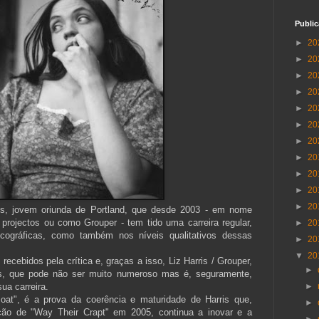
Publi
►
20
►
20
►
20
►
20
►
20
►
20
►
20
►
20
►
20
►
20
►
20
ris, jovem oriunda de Portland, que desde 2003 - em nome
projectos ou como Grouper - tem tido uma carreira regular,
►
20
ográficas, como também nos níveis qualitativos dessas
►
20
▼
20
ecebidos pela crítica e, graças a isso, Liz Harris / Grouper,
►
ns, que pode não ser muito numeroso mas é, seguramente,
ua carreira.
►
at", é a prova da coerência e maturidade de Harris que,
►
ção de "Way Their Crapt" em 2005, continua a inovar e a