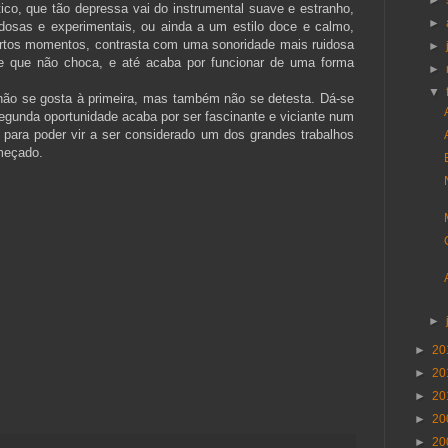
►
ico, que tão depressa vai do instrumental suave e estranho,
►
osas e experimentais, ou ainda a um estilo doce e calmo,
rtos momentos, contrasta com uma sonoridade mais ruidosa
►
se que não choca, e até acaba por funcionar de uma forma
►
▼
não se gosta à primeira, mas também não se detesta. Dá-se
gunda oportunidade acaba por ser fascinante e viciante num
 para poder vir a ser considerado um dos grandes trabalhos
meçado.
►
►
20
►
20
►
20
►
20
►
20