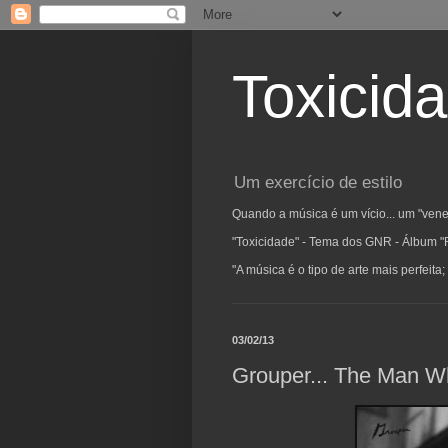
Toxicid
Um exercício de estilo
Quando a música é um vício... um "vene
"Toxicidade" - Tema dos GNR - Álbum "
"A música é o tipo de arte mais perfeit
03/02/13
Grouper... The Man W