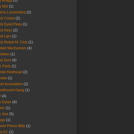
ly Bragg
(1)
y Idol
(1)
arra Locomotiva
(2)
ck Crows
(2)
ck Eyed Peas
(1)
ck Keys
(2)
ck Lips
(1)
ck Rebel M. Club
(1)
sted Mechanism
(4)
eiddwn
(1)
nd Zero
(4)
c Party
(1)
onde Redhead
(2)
ndie
(1)
od Incantation
(2)
oodhound Gang
(1)
r
(4)
 Dylan
(4)
zer
(1)
 Jovi
(5)
nga
(1)
nie Prince Billy
(1)
ss AC
(1)