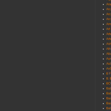
Ara
Arc
Arc
Arc
Ar
Art
Art
Art
As
Ath
Atl
Au
Aut
Avô
B 
B. 
BC
Bab
Ba
Bac
Bac
Bal