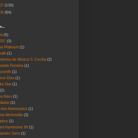
07
(130)
06
(64)
o...
Ha
(5)
 DC
(3)
a Platinum
(1)
bath
(1)
demia de Música S. Cecília
(2)
laide Ferreira
(1)
osmith
(1)
nso Dias
(1)
ika Star
(1)
(2)
ua Naru
(1)
Madar
(1)
a dos Namorados
(1)
nis Morissette
(3)
atroz
(1)
bert Hammond JR
(1)
jandro Sanz
(1)