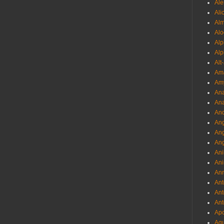
Ale
Ali
Al
Alo
Al
Alp
Alt
Am
Am
Ana
Ana
And
Ang
An
Ang
Ani
Ani
Ann
Ant
Ant
Ant
Apo
Aqu