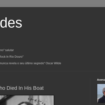
ades
no" salutar
Rock In Rio Douro"
a; nunca revela o seu último segredo" Oscar Wilde
Acerc
ho Died In His Boat