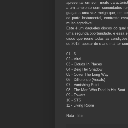
apresentar um som muito característ
a um ambiente com sonoridades ruid
graças a uma voz meiga que, em ce
da parte instumental, contraste es
muito agradável.
Este é um daqueles discos do qual 
uma segunda oportunidade, e essa se
disco que reune todas as condições
de 2013, apesar de o ano mal ter co
01 - 6
02 - Vital
03 - Clouds In Places
04 - Beig Her Shadow
05 - Cover The Long Way
06 - Difference (Vocals)
07 - Vanishing Point
08 - The Man Who Died In His Boat
09 - Towers
10 - STS
11 - Living Room
Nota - 8.5