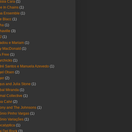
ssia Cara
(1)
ce In Chains
(1)
ma Ensemble
(1)
e Blacc
(1)
pha
(1)
haville
(3)
-J
(1)
adou e Mariam
(1)
y MacDonald
(1)
 Free
(1)
rchicks
(1)
ré Santos e Manuela Azevedo
(1)
el Olsen
(2)
ger
(2)
us and Julia Stone
(1)
bal Miranda
(1)
mal Collective
(1)
a Calvi
(2)
ony and The Johnsons
(1)
ónio Pinho Vargas
(1)
ónio Variações
(1)
calyptica
(1)
i Del Rock
(3)