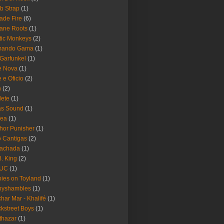
b Strap
(1)
ade Fire
(6)
ane Roots
(1)
tic Monkeys
(2)
mando Gama
(1)
 Garfunkel
(1)
e Nova
(1)
e e Oficio
(2)
h
(2)
lete
(1)
as Sound
(1)
rea
(1)
hor Punisher
(1)
 Cantigas
(2)
Fachada
(1)
B. King
(2)
UC
(1)
ies on Toyland
(1)
byshambles
(1)
har Mar - Khalifé
(1)
kstreet Boys
(1)
thazar
(1)