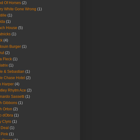
d Of Horses
(2)
ry White Gone Wrong
(1)
tille
(1)
ida
(1)
ach House
(5)
tnicks
(1)
ck
(4)
ouin Burger
(1)
rut
(2)
a Fleck
(1)
latrix
(1)
le & Sebastian
(1)
le Chase Hotel
(2)
 Harper
(4)
tley Rhytm Ace
(2)
nardo Sassetti
(1)
h Gibbons
(1)
h Orton
(2)
o dObra
(1)
fy Clyro
(1)
 Deal
(1)
 Pink
(1)