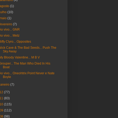
setembro
(4)
agosto
(1)
julho
(10)
maio
(1)
fevereiro
(7)
Ao vivo... GNR
Ao vivo... Metz
Biffy Clyro... Opposites
Nick Cave & The Bad Seeds... Push The
Sky Away
My Bloody Valentine... M B V
Grouper... The Man Who Died In His
Boat
Ao vivo... Oneohtrix Point Never e Nate
Boyle
janeiro
(7)
12
(77)
11
(83)
10
(115)
09
(112)
08
(98)