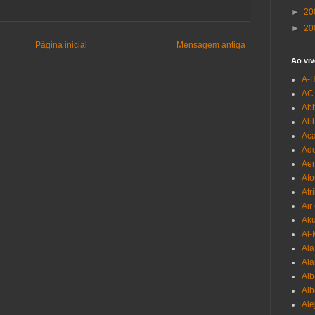
►
20
►
20
Página inicial
Mensagem antiga
Ao viv
A-
AC
Abb
Ab
Aca
Ade
Aer
Afo
Afr
Air
Ak
Al-
Al
Ala
Alb
Al
Ale