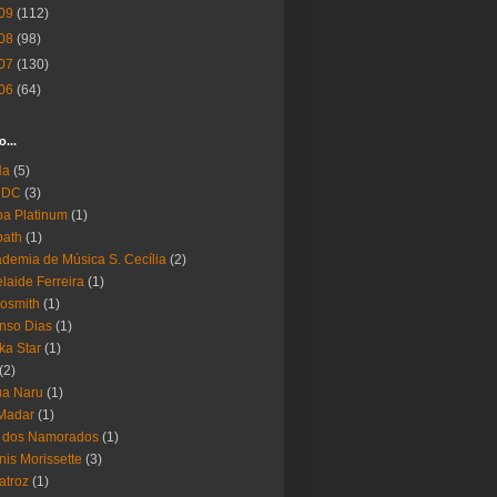
09
(112)
08
(98)
07
(130)
06
(64)
o...
Ha
(5)
 DC
(3)
a Platinum
(1)
bath
(1)
demia de Música S. Cecília
(2)
laide Ferreira
(1)
osmith
(1)
nso Dias
(1)
ika Star
(1)
(2)
ua Naru
(1)
Madar
(1)
a dos Namorados
(1)
nis Morissette
(3)
atroz
(1)