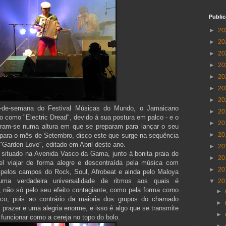
Publi
►
20
►
20
►
20
►
20
►
20
►
20
►
20
m-de-semana do Festival Músicas do Mundo, o Jamaicano
►
20
como "Electric Dread", devido à sua postura em palco - e o
►
20
taram-se numa altura em que se preparam para lançar o seu
►
20
 para o mês de Setembro, disco este que surge na sequência
"Garden Love", editado em Abril deste ano.
►
20
 situado na Avenida Vasco da Gama, junto à bonita praia de
►
20
el viajar de forma alegre e descontraída pela música com
►
20
pelos campos do Rock, Soul, Afrobeat e ainda pelo Maloya
uma verdadeira universalidade de ritmos aos quais é
▼
20
te, não só pelo seu efeito contagiante, como pela forma como
►
o, pois ao contrário da maioria dos grupos do chamado
►
razer e uma alegria enorme, e isso é algo que se transmite
►
 funcionar como a cereja no topo do bolo.