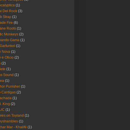
calyptica
(1)
i Del Rock
(3)
b Strap
(1)
ade Fire
(6)
ane Roots
(1)
tic Monkeys
(2)
mando Gama
(1)
 Garfunkel
(1)
e Nova
(1)
e e Oficio
(2)
h
(2)
lete
(1)
as Sound
(1)
rea
(1)
hor Punisher
(1)
 Cantigas
(2)
Fachada
(1)
B. King
(2)
UC
(1)
ies on Toyland
(1)
byshambles
(1)
har Mar - Khalifé
(1)