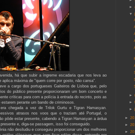
►
►
▼
avenida, há que subir a íngreme escadaria que nos leva ao
e aplica máxima de "quem corre por gosto, não cansa".
teve a cargo dos portugueses Gaiteiros de Lisboa que, pelo
rios do público presente proporcionaram um bom concerto e
►
e críticas para com a polícia à entrada do recinto, pois as
e estarem perante um bando de criminosos.
►
, era chegada a vez de Trilok Gurtu e Tigran Hamasyan.
►
cessivos atrasos nos voos que o traziam até Portugal, o
►
20
 não pôde estar presente, cabendo a Tigran Hamasyan a árdua
o presente e, diga-se passagem, isso foi conseguido.
►
20
énia não desiludiu e conseguiu proporcionar um dos melhores
►
20
a estilos clássicos mas sem ficar refém disso, entrando por