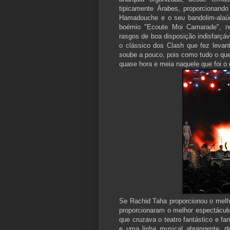
tipicamente Árabes, proporcionando
Hamadouche e o seu bandolim-alaú
boémio "Ecoute Moi Camarade", no
rasgos de boa disposição indisfarç
o clássico dos Clash que fez leva
soube a pouco, pois como tudo o qu
quase hora e meia naquele que foi o 
Se Rachid Taha proporcionou o melh
proporcionaram o melhor espectácu
que cruzava o teatro fantástico e f
e uma linha musical abrangente, 