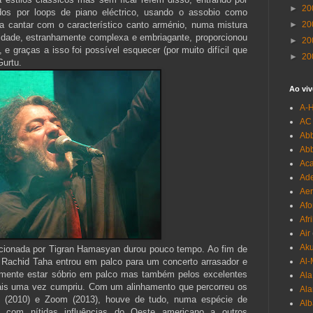
►
20
dos por loops de piano eléctrico, usando o assobio como
 cantar com o característico canto arménio, numa mistura
►
20
cidade, estranhamente complexa e embriagante, proporcionou
►
20
e graças a isso foi possível esquecer (por muito difícil que
►
20
Gurtu.
Ao viv
A-
AC
Abb
Ab
Aca
Ade
Aer
Afo
Afr
Air
Ak
orcionada por Tigran Hamasyan durou pouco tempo. Ao fim de
no Rachid Taha entrou em palco para um concerto arrasador e
Al-
ramente estar sóbrio em palco mas também pelos excelentes
Al
ais uma vez cumpriu. Com um alinhamento que percorreu os
Ala
2 (2010) e Zoom (2013), houve de tudo, numa espécie de
Alb
s com nítidas influências do Oeste americano a outros