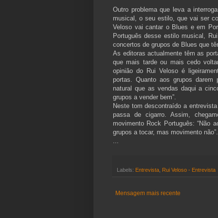
Outro problema que leva a interrog
musical, o seu estilo, que vai ser 
Veloso vai cantar o Blues e em Por
Português desse estilo musical, Ru
concertos de grupos de Blues que têm
As editoras actualmente têm as por
que mais tarde ou mais cedo voltar
opinião do Rui Veloso é ligeiramen
portas. Quanto aos grupos darem p
natural que as vendas daqui a cinc
grupos a vender bem”.
Neste tom descontraído a entrevista
passa de cigarro. Assim, chega
movimento Rock Português: “Não a
grupos a tocar, mas movimento não”.
...
Labels:
Entrevista
,
Rui Veloso - Entrevista
Mensagem mais recente