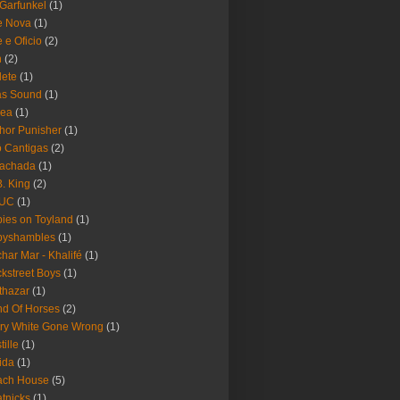
 Garfunkel
(1)
e Nova
(1)
e e Oficio
(2)
h
(2)
lete
(1)
as Sound
(1)
rea
(1)
hor Punisher
(1)
 Cantigas
(2)
Fachada
(1)
B. King
(2)
UC
(1)
ies on Toyland
(1)
byshambles
(1)
har Mar - Khalifé
(1)
kstreet Boys
(1)
thazar
(1)
d Of Horses
(2)
ry White Gone Wrong
(1)
tille
(1)
ida
(1)
ach House
(5)
tnicks
(1)