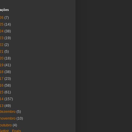
cações
26
(7)
25
(14)
24
(38)
23
(19)
22
(2)
21
(5)
20
(18)
19
(41)
18
(38)
17
(23)
16
(58)
15
(61)
14
(157)
13
(49)
dezembro
(5)
novembro
(10)
outubro
(4)
Setlist... Foals