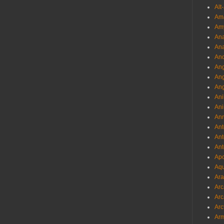
Alt
Am
Am
Ana
Ana
And
Ang
An
Ang
Ani
Ani
Ann
Ant
Ant
Ant
Apo
Aqu
Ara
Arc
Arc
Arc
Ar