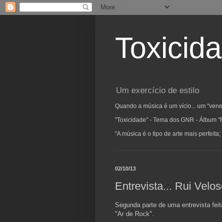
Toxicid
Um exercício de estilo
Quando a música é um vício... um "vene
"Toxicidade" - Tema dos GNR - Álbum "
"A música é o tipo de arte mais perfeit
02/10/13
Entrevista... Rui Velo
Segunda parte de uma entrevista feit
"Ar de Rock".