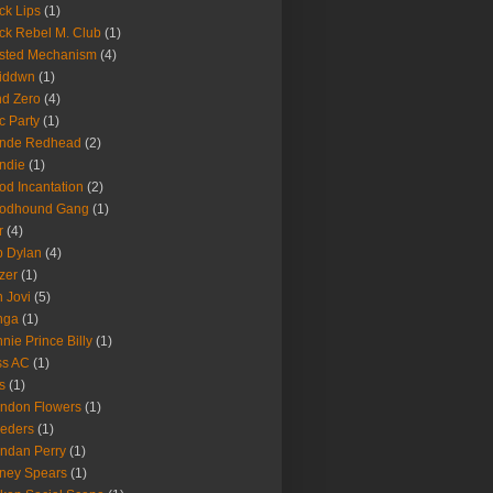
ck Lips
(1)
ck Rebel M. Club
(1)
sted Mechanism
(4)
eiddwn
(1)
nd Zero
(4)
c Party
(1)
onde Redhead
(2)
ndie
(1)
od Incantation
(2)
oodhound Gang
(1)
r
(4)
 Dylan
(4)
zer
(1)
 Jovi
(5)
nga
(1)
nie Prince Billy
(1)
ss AC
(1)
s
(1)
ndon Flowers
(1)
eders
(1)
ndan Perry
(1)
tney Spears
(1)