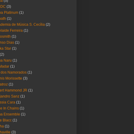
Ha
(5)
 DC
(3)
a Platinum
(1)
bath
(1)
demia de Música S. Cecília
(2)
laide Ferreira
(1)
osmith
(1)
nso Dias
(1)
ika Star
(1)
(2)
ua Naru
(1)
Madar
(1)
a dos Namorados
(1)
nis Morissette
(3)
atroz
(1)
bert Hammond JR
(1)
jandro Sanz
(1)
ssia Cara
(1)
ce In Chains
(1)
ma Ensemble
(1)
e Blacc
(1)
pha
(1)
haville
(3)