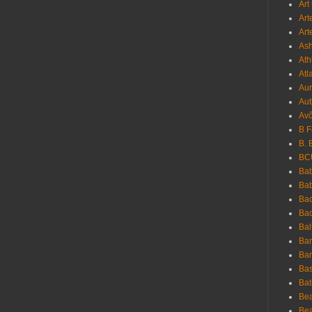
Art
Art
Art
As
Ath
Atl
Au
Aut
Avô
B 
B. 
BC
Bab
Ba
Bac
Bac
Bal
Ban
Bar
Bas
Bat
Be
Bea