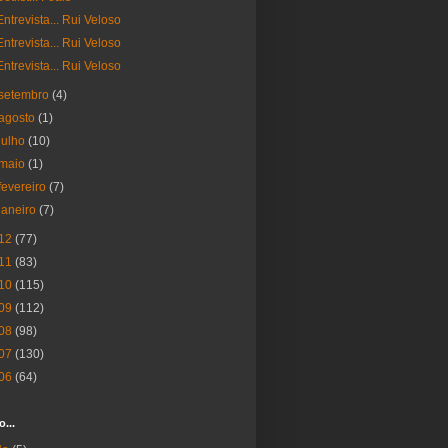
Entrevista... Rui Veloso
Entrevista... Rui Veloso
Entrevista... Rui Veloso
setembro
(4)
agosto
(1)
julho
(10)
maio
(1)
fevereiro
(7)
janeiro
(7)
12
(77)
11
(83)
10
(115)
09
(112)
08
(98)
07
(130)
06
(64)
o...