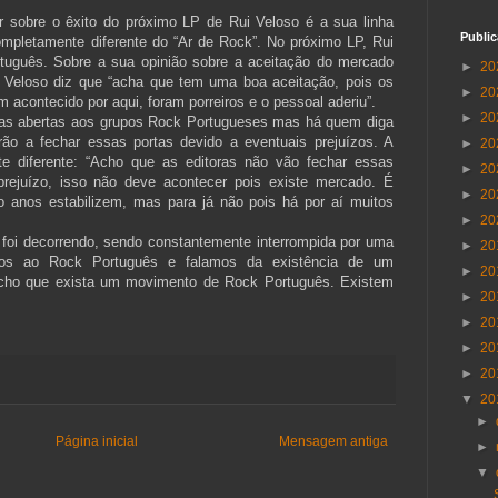
ar sobre o êxito do próximo LP de Rui Veloso é a sua linha
Publi
completamente diferente do “Ar de Rock”. No próximo LP, Rui
tuguês. Sobre a sua opinião sobre a aceitação do mercado
►
20
i Veloso diz que “acha que tem uma boa aceitação, pois os
►
20
 acontecido por aqui, foram porreiros e o pessoal aderiu”.
►
20
tas abertas aos grupos Rock Portugueses mas há quem diga
ão a fechar essas portas devido a eventuais prejuízos. A
►
20
te diferente: “Acho que as editoras não vão fechar essas
►
20
rejuízo, isso não deve acontecer pois existe mercado. É
►
20
o anos estabilizem, mas para já não pois há por aí muitos
►
20
 foi decorrendo, sendo constantemente interrompida por uma
►
20
mos ao Rock Português e falamos da existência de um
►
20
cho que exista um movimento de Rock Português. Existem
►
20
►
20
►
20
►
20
▼
20
►
Página inicial
Mensagem antiga
►
▼