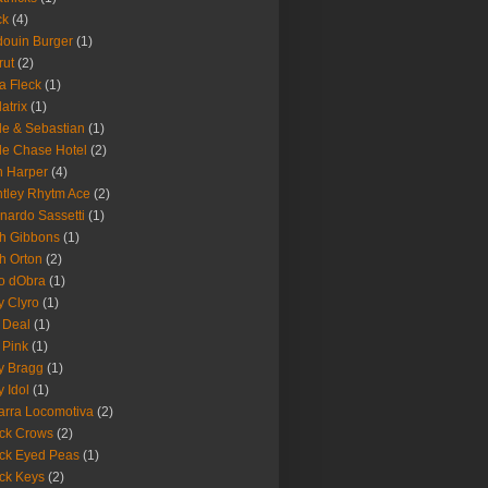
ck
(4)
ouin Burger
(1)
rut
(2)
a Fleck
(1)
latrix
(1)
le & Sebastian
(1)
le Chase Hotel
(2)
 Harper
(4)
tley Rhytm Ace
(2)
nardo Sassetti
(1)
h Gibbons
(1)
h Orton
(2)
o dObra
(1)
fy Clyro
(1)
 Deal
(1)
 Pink
(1)
ly Bragg
(1)
y Idol
(1)
arra Locomotiva
(2)
ck Crows
(2)
ck Eyed Peas
(1)
ck Keys
(2)