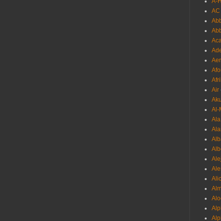
A-
AC
Abb
Ab
Aca
Ade
Aer
Afo
Afr
Air
Ak
Al-
Al
Ala
Alb
Al
Ale
Ale
Ali
Al
Alo
Al
Alp