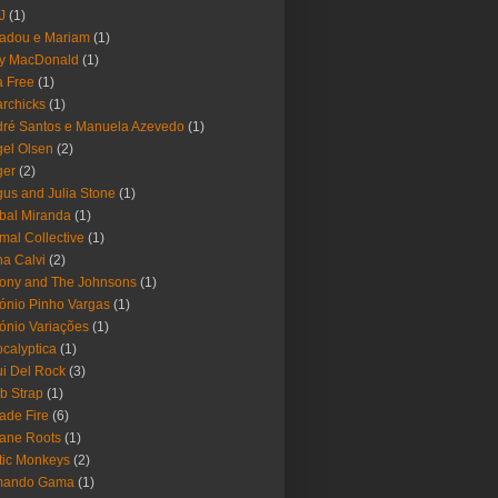
-J
(1)
adou e Mariam
(1)
y MacDonald
(1)
 Free
(1)
rchicks
(1)
ré Santos e Manuela Azevedo
(1)
el Olsen
(2)
ger
(2)
us and Julia Stone
(1)
bal Miranda
(1)
mal Collective
(1)
a Calvi
(2)
ony and The Johnsons
(1)
ónio Pinho Vargas
(1)
ónio Variações
(1)
calyptica
(1)
i Del Rock
(3)
b Strap
(1)
ade Fire
(6)
ane Roots
(1)
tic Monkeys
(2)
mando Gama
(1)