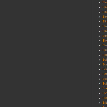
Bla
Bla
Bla
Bl
Bli
Blo
Bl
Blo
Blo
Bl
Blu
Bob
Bol
Bon
Bo
Bon
Bo
Bot
Bra
Bre
Bre
Bri