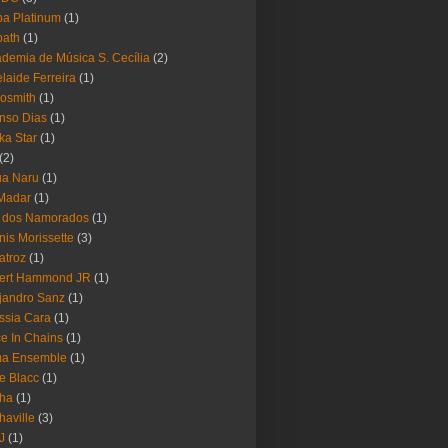
a Platinum
(1)
bath
(1)
demia de Música S. Cecília
(2)
laide Ferreira
(1)
osmith
(1)
nso Dias
(1)
ika Star
(1)
(2)
ua Naru
(1)
Madar
(1)
a dos Namorados
(1)
nis Morissette
(3)
atroz
(1)
bert Hammond JR
(1)
jandro Sanz
(1)
ssia Cara
(1)
ce In Chains
(1)
ma Ensemble
(1)
e Blacc
(1)
pha
(1)
haville
(3)
-J
(1)