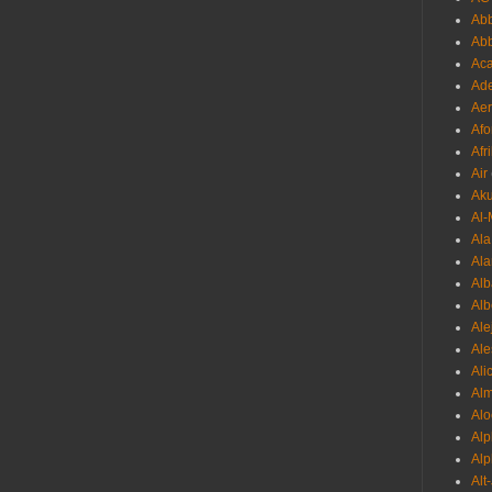
Abb
Ab
Aca
Ade
Aer
Afo
Afr
Air
Ak
Al-
Al
Ala
Alb
Al
Ale
Ale
Ali
Al
Alo
Al
Alp
Alt