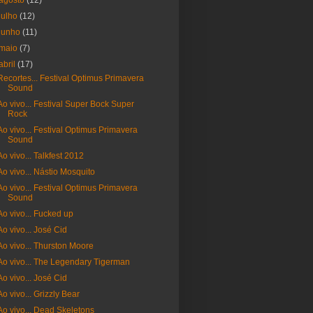
agosto
(12)
julho
(12)
junho
(11)
maio
(7)
abril
(17)
Recortes... Festival Optimus Primavera
Sound
Ao vivo... Festival Super Bock Super
Rock
Ao vivo... Festival Optimus Primavera
Sound
Ao vivo... Talkfest 2012
Ao vivo... Nástio Mosquito
Ao vivo... Festival Optimus Primavera
Sound
Ao vivo... Fucked up
Ao vivo... José Cid
Ao vivo... Thurston Moore
Ao vivo... The Legendary Tigerman
Ao vivo... José Cid
Ao vivo... Grizzly Bear
Ao vivo... Dead Skeletons