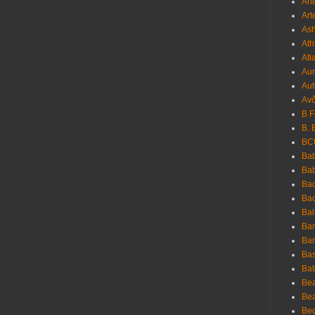
Art
Art
As
Ath
Atl
Au
Aut
Avô
B 
B. 
BC
Bab
Ba
Bac
Bac
Bal
Ban
Bar
Bas
Bat
Be
Bea
Be