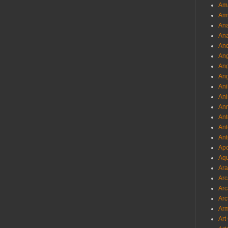
Am
Am
Ana
Ana
And
Ang
An
Ang
Ani
Ani
Ann
Ant
Ant
Ant
Apo
Aqu
Ara
Arc
Arc
Arc
Ar
Art