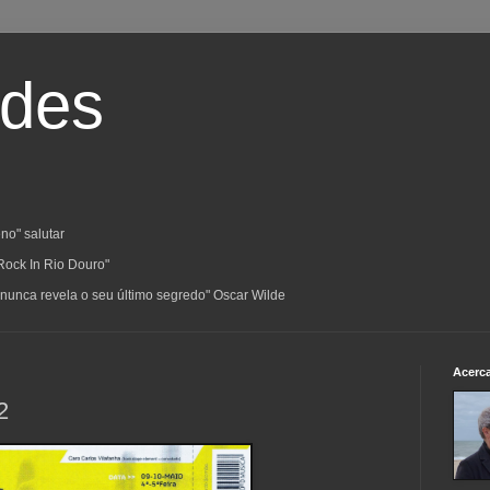
ades
no" salutar
Rock In Rio Douro"
a; nunca revela o seu último segredo" Oscar Wilde
Acerc
2