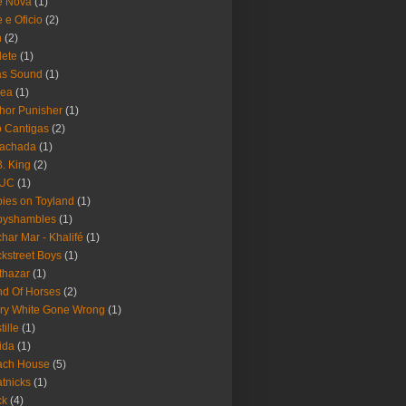
e Nova
(1)
e e Oficio
(2)
h
(2)
lete
(1)
as Sound
(1)
rea
(1)
hor Punisher
(1)
 Cantigas
(2)
Fachada
(1)
B. King
(2)
UC
(1)
ies on Toyland
(1)
byshambles
(1)
har Mar - Khalifé
(1)
kstreet Boys
(1)
thazar
(1)
d Of Horses
(2)
ry White Gone Wrong
(1)
tille
(1)
ida
(1)
ach House
(5)
tnicks
(1)
ck
(4)