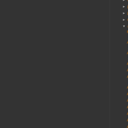
►
►
►
►
▼