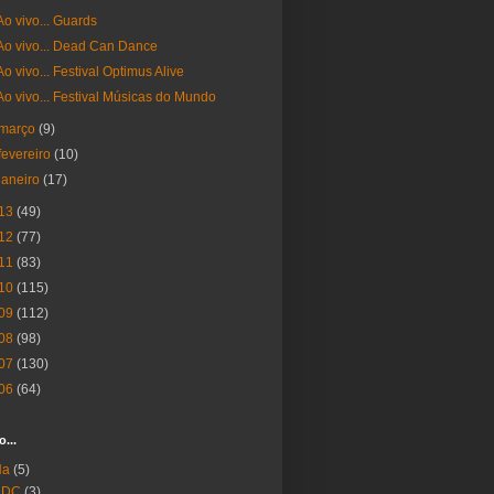
Ao vivo... Guards
Ao vivo... Dead Can Dance
Ao vivo... Festival Optimus Alive
Ao vivo... Festival Músicas do Mundo
março
(9)
fevereiro
(10)
janeiro
(17)
13
(49)
12
(77)
11
(83)
10
(115)
09
(112)
08
(98)
07
(130)
06
(64)
o...
Ha
(5)
 DC
(3)