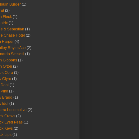
ouin Burger
(1)
rut
(2)
a Fleck
(1)
latrix
(1)
le & Sebastian
(1)
le Chase Hotel
(2)
 Harper
(4)
tley Rhytm Ace
(2)
nardo Sassetti
(1)
h Gibbons
(1)
h Orton
(2)
o dObra
(1)
fy Clyro
(1)
 Deal
(1)
 Pink
(1)
ly Bragg
(1)
y Idol
(1)
arra Locomotiva
(2)
ck Crows
(2)
ck Eyed Peas
(1)
ck Keys
(2)
ck Lips
(1)