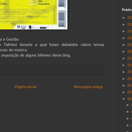
Publi
►
20
►
20
►
20
►
20
ia e Gestão
 Talkfest durante a qual foram debatidos vários temas
►
20
ivais de música.
►
20
 exposição de alguns bilhetes deste blog.
►
20
►
20
►
20
►
20
►
20
Página inicial
Mensagem antiga
►
20
▼
20
►
►
►
►