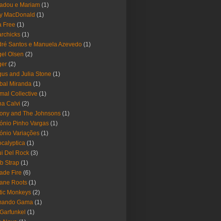
adou e Mariam
(1)
y MacDonald
(1)
 Free
(1)
rchicks
(1)
ré Santos e Manuela Azevedo
(1)
el Olsen
(2)
ger
(2)
us and Julia Stone
(1)
bal Miranda
(1)
mal Collective
(1)
a Calvi
(2)
ony and The Johnsons
(1)
ónio Pinho Vargas
(1)
ónio Variações
(1)
calyptica
(1)
i Del Rock
(3)
b Strap
(1)
ade Fire
(6)
ane Roots
(1)
tic Monkeys
(2)
mando Gama
(1)
 Garfunkel
(1)