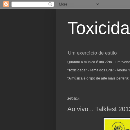
Toxicid
Um exercício de estilo
Quando a música é um vício... um "vene
"Toxicidade" - Tema dos GNR - Álbum "
"A música é o tipo de arte mais perfeit
24/04/14
Ao vivo... Talkfest 201