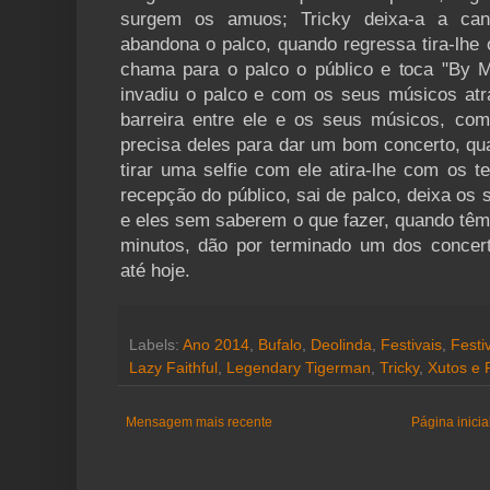
surgem os amuos; Tricky deixa-a a can
abandona o palco, quando regressa tira-lhe o
chama para o palco o público e toca "By My
invadiu o palco e com os seus músicos atr
barreira entre ele e os seus músicos, co
precisa deles para dar um bom concerto, qu
tirar uma selfie com ele atira-lhe com os 
recepção do público, sai de palco, deixa os
e eles sem saberem o que fazer, quando têm
minutos, dão por terminado um dos concer
até hoje.
Labels:
Ano 2014
,
Bufalo
,
Deolinda
,
Festivais
,
Festi
Lazy Faithful
,
Legendary Tigerman
,
Tricky
,
Xutos e 
Mensagem mais recente
Página inicia