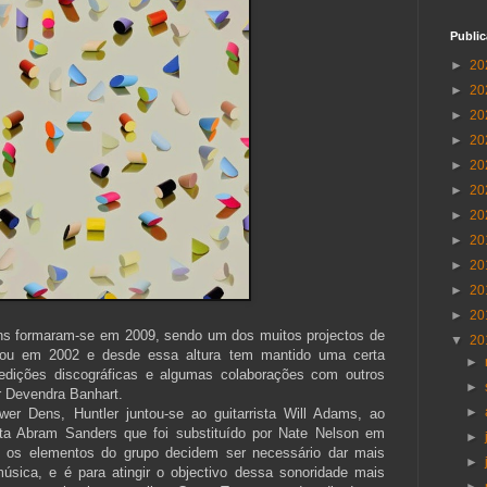
Publi
►
20
►
20
►
20
►
20
►
20
►
20
►
20
►
20
►
20
►
20
►
20
ns formaram-se em 2009, sendo um dos muitos projectos de
▼
20
reou em 2002 e desde essa altura tem mantido uma certa
►
 edições discográficas e algumas colaborações com outros
►
r Devendra Banhart.
►
er Dens, Huntler juntou-se ao guitarrista Will Adams, ao
sta Abram Sanders que foi substituído por Nate Nelson em
►
o os elementos do grupo decidem ser necessário dar mais
►
úsica, e é para atingir o objectivo dessa sonoridade mais