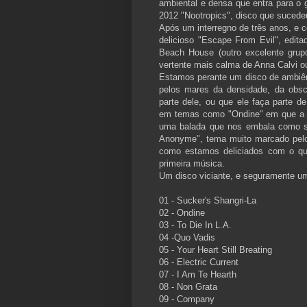
ambiental e densa que entra para o g
2012 "Nootropics", disco que sucede
Após um interregno de três anos, e
delicioso "Escape From Evil", edit
Beach House (outro excelente gru
vertente mais calma de Anna Calvi o
Estamos perante um disco de ambiê
pelos mares da densidade, da obs
parte dele, ou que ele faça parte 
em temas como "Ondine" em que a gu
uma balada que nos embala como 
Anonyme", tema muito marcado pelo 
como estamos deliciados com o que
primeira música.
Um disco viciante, e seguramente u
01 - Sucker's Shangri-La
02 - Ondine
03 - To Die In L.A.
04 -Quo Vadis
05 - Your Heart Still Breating
06 - Electric Current
07 - I Am Te Hearth
08 - Non Grata
09 - Company