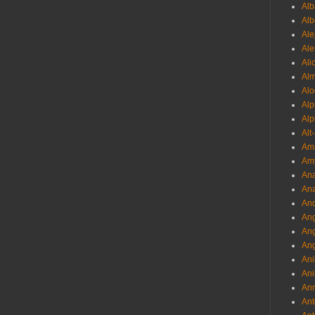
Alb
Al
Ale
Ale
Ali
Al
Alo
Al
Alp
Alt
Am
Am
Ana
Ana
And
Ang
An
Ang
Ani
Ani
Ann
Ant