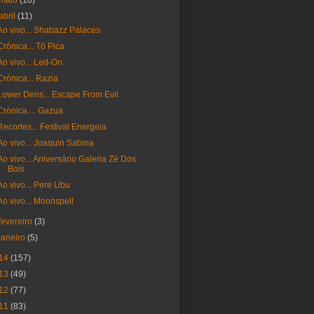
maio
(10)
abril
(11)
Ao vivo... Shabazz Palaces
Crónica... Tó Pica
Ao vivo... Led-On
Crónica... Razia
Lower Dens... Escape From Evil
Crónica.... Gazua
Recortes... Festival Energeia
Ao vivo... Joaquin Sabina
Ao vivo... Aniversário Galeria Zé Dos
Bois
Ao vivo... Pere Ubu
Ao vivo... Moonspell
fevereiro
(3)
janeiro
(5)
14
(157)
13
(49)
12
(77)
11
(83)