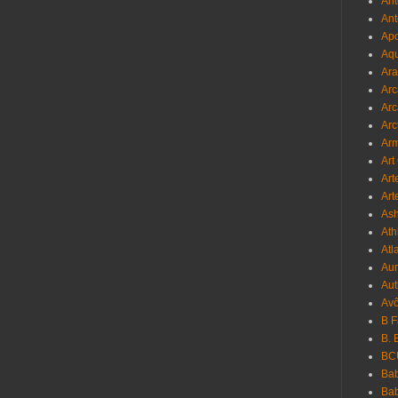
Ant
Ant
Apo
Aqu
Ara
Arc
Arc
Arc
Ar
Art
Art
Art
As
Ath
Atl
Au
Aut
Avô
B 
B. 
BC
Bab
Ba