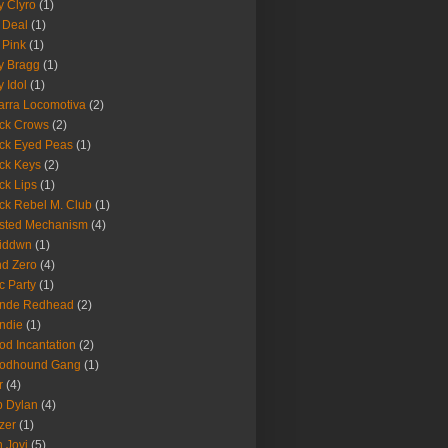
fy Clyro
(1)
 Deal
(1)
 Pink
(1)
ly Bragg
(1)
y Idol
(1)
arra Locomotiva
(2)
ck Crows
(2)
ck Eyed Peas
(1)
ck Keys
(2)
ck Lips
(1)
ck Rebel M. Club
(1)
sted Mechanism
(4)
eiddwn
(1)
nd Zero
(4)
c Party
(1)
onde Redhead
(2)
ndie
(1)
od Incantation
(2)
oodhound Gang
(1)
r
(4)
 Dylan
(4)
zer
(1)
 Jovi
(5)