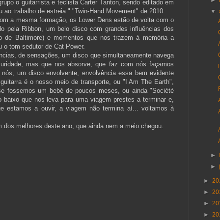
►
rupo o guitarrista e teclista Carter Tanton, sendo editado em
u ao trabalho de estreia " "Twin-Hand Movement" de 2010.
▼
 com a mesma formação, os Lower Dens estão de volta com o
ado pela Ribbon, um belo disco com grandes influências dos
po de Baltimore) e momentos que nos trazem à memória a
u o tom sedutor de Cat Power.
ncias, de sensações, um disco que simultaneamente navega
curidade, mas que nos absorve, que faz com nós façamos
de nós, um disco envolvente, envolvência essa bem evidente
itarra é o nosso meio de transporte, ou "
I Am The Earth",
se fossemos um bebé de poucos meses, ou ainda
"Société
baixo que nos leva para uma viagem prestes a terminar e,
 estamos a ouvir, a viagem não termina aí... voltamos à
m dos melhores deste ano, que ainda nem a meio chegou.
►
►
►
20
►
20
►
20
►
20