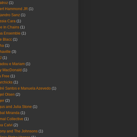
atroz
(1)
bert Hammond JR
(1)
jandro Sanz
(1)
ssia Cara
(1)
ce In Chains
(1)
ma Ensemble
(1)
e Blacc
(1)
pha
(1)
haville
(3)
-J
(1)
adou e Mariam
(1)
y MacDonald
(1)
 Free
(1)
rchicks
(1)
ré Santos e Manuela Azevedo
(1)
el Olsen
(2)
ger
(2)
us and Julia Stone
(1)
bal Miranda
(1)
mal Collective
(1)
a Calvi
(2)
ony and The Johnsons
(1)