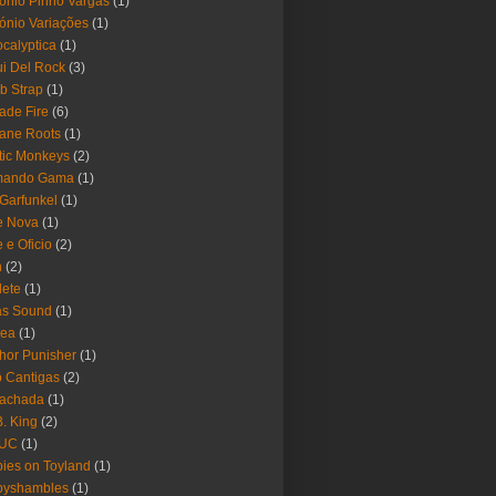
ónio Pinho Vargas
(1)
ónio Variações
(1)
calyptica
(1)
i Del Rock
(3)
b Strap
(1)
ade Fire
(6)
ane Roots
(1)
tic Monkeys
(2)
mando Gama
(1)
 Garfunkel
(1)
e Nova
(1)
e e Oficio
(2)
h
(2)
lete
(1)
as Sound
(1)
rea
(1)
hor Punisher
(1)
 Cantigas
(2)
Fachada
(1)
B. King
(2)
UC
(1)
ies on Toyland
(1)
byshambles
(1)