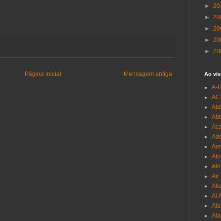
►
20
►
20
►
20
►
20
►
20
Página inicial
Mensagem antiga
Ao viv
A-
AC
Abb
Ab
Aca
Ade
Aer
Afo
Afr
Air
Ak
Al-
Al
Ala