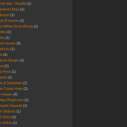
har Mar - Khalifé
(1)
kstreet Boys
(1)
thazar
(1)
d Of Horses
(2)
ry White Gone Wrong
(1)
tille
(1)
ida
(1)
ach House
(5)
tnicks
(1)
ck
(4)
ouin Burger
(1)
rut
(2)
a Fleck
(1)
latrix
(1)
le & Sebastian
(1)
le Chase Hotel
(2)
 Harper
(4)
tley Rhytm Ace
(2)
nardo Sassetti
(1)
h Gibbons
(1)
h Orton
(2)
o dObra
(1)