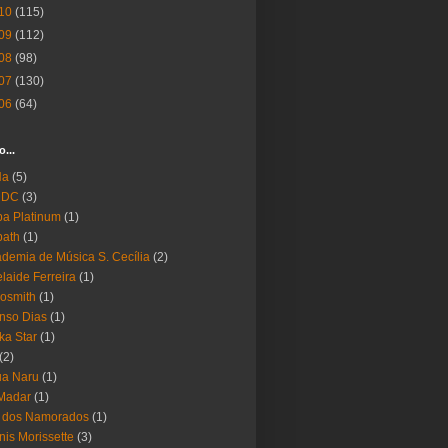
10
(115)
09
(112)
08
(98)
07
(130)
06
(64)
o...
Ha
(5)
 DC
(3)
a Platinum
(1)
bath
(1)
demia de Música S. Cecília
(2)
laide Ferreira
(1)
osmith
(1)
nso Dias
(1)
ika Star
(1)
(2)
ua Naru
(1)
Madar
(1)
a dos Namorados
(1)
nis Morissette
(3)