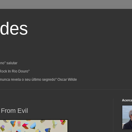
ades
no" salutar
Rock In Rio Douro"
a; nunca revela o seu último segredo" Oscar Wilde
Acerc
 From Evil