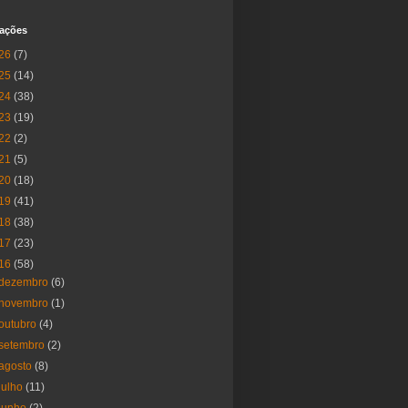
cações
26
(7)
25
(14)
24
(38)
23
(19)
22
(2)
21
(5)
20
(18)
19
(41)
18
(38)
17
(23)
16
(58)
dezembro
(6)
novembro
(1)
outubro
(4)
setembro
(2)
agosto
(8)
julho
(11)