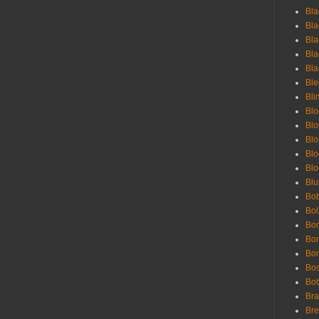
Bla
Bla
Bla
Bla
Bla
Bl
Bli
Blo
Bl
Blo
Blo
Bl
Blu
Bob
Bol
Bon
Bo
Bon
Bo
Bot
Bra
Bre