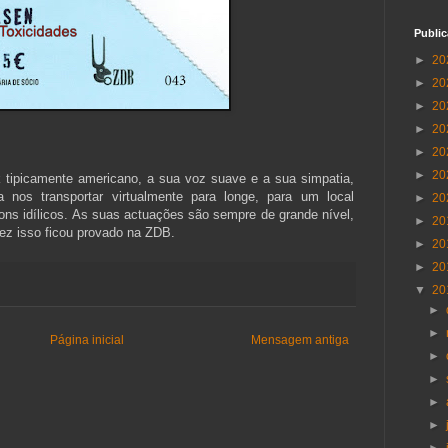
Publi
►
20
►
20
►
20
►
20
►
20
►
20
k tipicamente americano, a sua voz suave e a sua simpatia,
 nos transportar virtualmente para longe, para um local
►
20
ons idílicos. As suas actuações são sempre de grande nível,
►
20
ez isso ficou provado na ZDB.
►
20
►
20
▼
20
►
►
Página inicial
Mensagem antiga
►
►
►
►