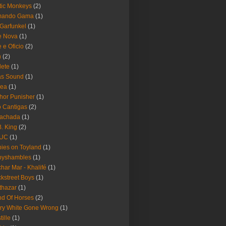
tic Monkeys
(2)
mando Gama
(1)
 Garfunkel
(1)
e Nova
(1)
e e Oficio
(2)
h
(2)
lete
(1)
as Sound
(1)
rea
(1)
hor Punisher
(1)
 Cantigas
(2)
Fachada
(1)
B. King
(2)
UC
(1)
ies on Toyland
(1)
byshambles
(1)
har Mar - Khalifé
(1)
kstreet Boys
(1)
thazar
(1)
d Of Horses
(2)
ry White Gone Wrong
(1)
tille
(1)