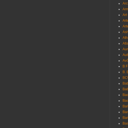
Arc
Ar
Art
Art
Art
As
Ath
Atl
Au
Aut
Avô
B 
B. 
BC
Bab
Ba
Bac
Bac
Bal
Ban
Bar
Bas