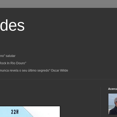
ades
no" salutar
Rock In Rio Douro"
a; nunca revela o seu último segredo" Oscar Wilde
Acerc