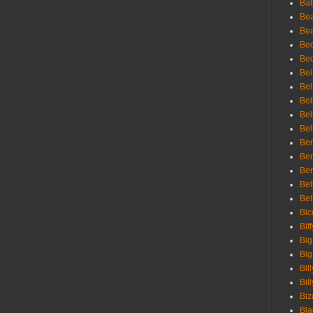
Bat
Be
Bea
Be
Bed
Bei
Bel
Bel
Bel
Bel
Ben
Ben
Ber
Bet
Bet
Bic
Bif
Big
Big
Bil
Bill
Biz
Bla