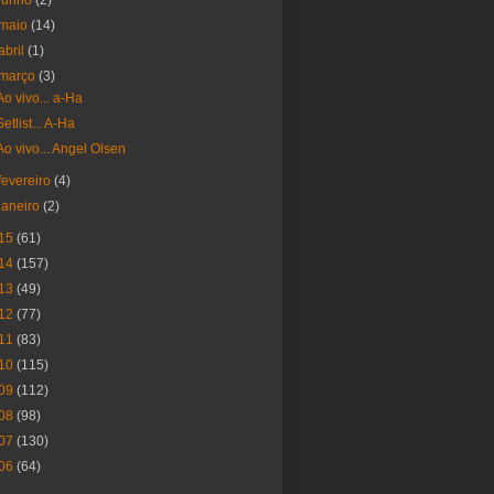
junho
(2)
maio
(14)
abril
(1)
março
(3)
Ao vivo... a-Ha
Setlist... A-Ha
Ao vivo... Angel Olsen
fevereiro
(4)
janeiro
(2)
15
(61)
14
(157)
13
(49)
12
(77)
11
(83)
10
(115)
09
(112)
08
(98)
07
(130)
06
(64)