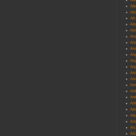
Alo
Al
Alp
Alt
Am
Am
Ana
Ana
And
Ang
An
Ang
Ani
Ani
Ann
Ant
Ant
Ant
Apo
Aqu
Ara
Arc
Arc