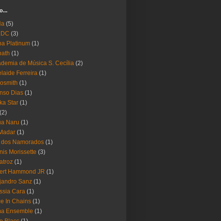
o...
Ha
(5)
 DC
(3)
a Platinum
(1)
bath
(1)
demia de Música S. Cecília
(2)
laide Ferreira
(1)
osmith
(1)
nso Dias
(1)
ika Star
(1)
(2)
ua Naru
(1)
Madar
(1)
a dos Namorados
(1)
nis Morissette
(3)
atroz
(1)
bert Hammond JR
(1)
jandro Sanz
(1)
ssia Cara
(1)
ce In Chains
(1)
ma Ensemble
(1)