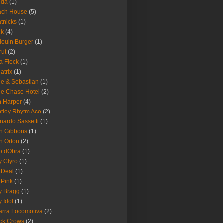
ida
(1)
ach House
(5)
tnicks
(1)
ck
(4)
ouin Burger
(1)
rut
(2)
a Fleck
(1)
latrix
(1)
le & Sebastian
(1)
le Chase Hotel
(2)
 Harper
(4)
tley Rhytm Ace
(2)
nardo Sassetti
(1)
h Gibbons
(1)
h Orton
(2)
o dObra
(1)
fy Clyro
(1)
 Deal
(1)
 Pink
(1)
ly Bragg
(1)
y Idol
(1)
arra Locomotiva
(2)
ck Crows
(2)