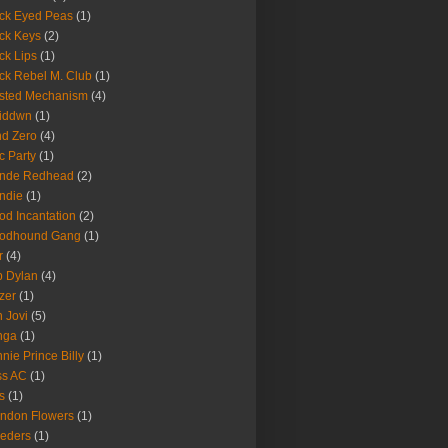
ck Eyed Peas
(1)
ck Keys
(2)
ck Lips
(1)
ck Rebel M. Club
(1)
sted Mechanism
(4)
eiddwn
(1)
nd Zero
(4)
c Party
(1)
onde Redhead
(2)
ndie
(1)
od Incantation
(2)
oodhound Gang
(1)
r
(4)
 Dylan
(4)
zer
(1)
 Jovi
(5)
nga
(1)
nie Prince Billy
(1)
ss AC
(1)
s
(1)
ndon Flowers
(1)
eders
(1)