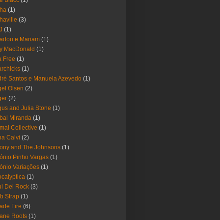
e Blacc
(1)
pha
(1)
haville
(3)
-J
(1)
adou e Mariam
(1)
y MacDonald
(1)
 Free
(1)
rchicks
(1)
ré Santos e Manuela Azevedo
(1)
el Olsen
(2)
ger
(2)
us and Julia Stone
(1)
bal Miranda
(1)
mal Collective
(1)
a Calvi
(2)
ony and The Johnsons
(1)
ónio Pinho Vargas
(1)
ónio Variações
(1)
calyptica
(1)
i Del Rock
(3)
b Strap
(1)
ade Fire
(6)
ane Roots
(1)