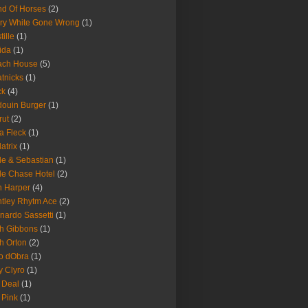
d Of Horses
(2)
ry White Gone Wrong
(1)
tille
(1)
ida
(1)
ach House
(5)
tnicks
(1)
ck
(4)
ouin Burger
(1)
rut
(2)
a Fleck
(1)
latrix
(1)
le & Sebastian
(1)
le Chase Hotel
(2)
 Harper
(4)
tley Rhytm Ace
(2)
nardo Sassetti
(1)
h Gibbons
(1)
h Orton
(2)
o dObra
(1)
fy Clyro
(1)
 Deal
(1)
 Pink
(1)