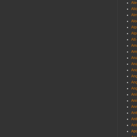
Ale
Ali
Al
Alo
Al
Alp
Alt
Am
Am
Ana
Ana
And
Ang
An
Ang
Ani
Ani
Ann
Ant
Ant
Ant
Apo