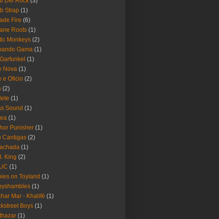
i Del Rock
(3)
b Strap
(1)
ade Fire
(6)
ane Roots
(1)
tic Monkeys
(2)
mando Gama
(1)
 Garfunkel
(1)
e Nova
(1)
e e Oficio
(2)
h
(2)
lete
(1)
as Sound
(1)
rea
(1)
hor Punisher
(1)
 Cantigas
(2)
Fachada
(1)
B. King
(2)
UC
(1)
ies on Toyland
(1)
byshambles
(1)
har Mar - Khalifé
(1)
kstreet Boys
(1)
thazar
(1)