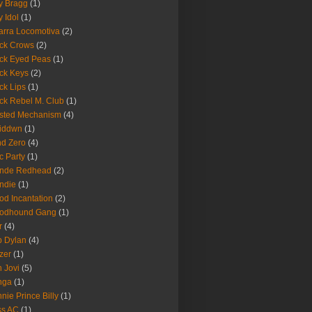
ly Bragg
(1)
y Idol
(1)
arra Locomotiva
(2)
ck Crows
(2)
ck Eyed Peas
(1)
ck Keys
(2)
ck Lips
(1)
ck Rebel M. Club
(1)
sted Mechanism
(4)
eiddwn
(1)
nd Zero
(4)
c Party
(1)
onde Redhead
(2)
ndie
(1)
od Incantation
(2)
oodhound Gang
(1)
r
(4)
 Dylan
(4)
zer
(1)
 Jovi
(5)
nga
(1)
nie Prince Billy
(1)
ss AC
(1)