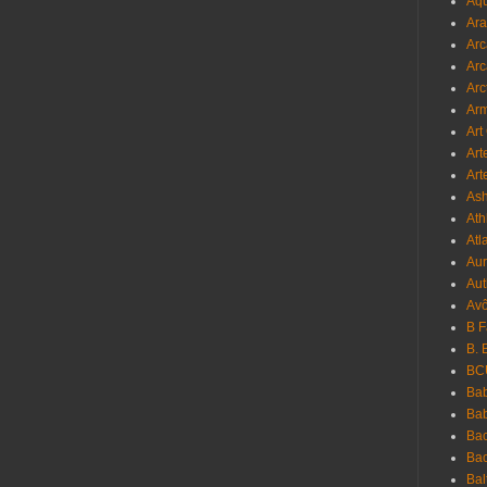
Aqu
Ara
Arc
Arc
Arc
Ar
Art
Art
Art
As
Ath
Atl
Au
Aut
Avô
B 
B. 
BC
Bab
Ba
Bac
Bac
Bal