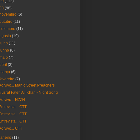
09
(112)
08
(98)
novembro
(6)
outubro
(11)
setembro
(11)
agosto
(19)
julho
(11)
junho
(6)
maio
(7)
abril
(3)
março
(6)
fevereiro
(7)
Ao vivo... Manic Street Preachers
Nusrat Fateh Ali Khan - Night Song
Ao vivo... NZZN
Entrevista... CTT
Entrevista... CTT
Entrevista... CTT
Ao vivo... CTT
janeiro
(11)