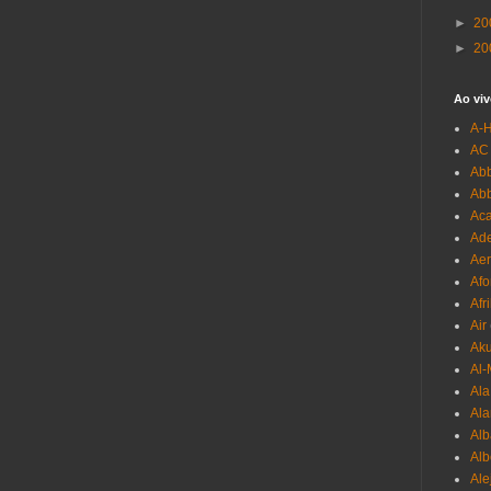
►
20
►
20
Ao viv
A-
AC
Abb
Ab
Aca
Ade
Aer
Afo
Afr
Air
Ak
Al-
Al
Ala
Alb
Al
Ale