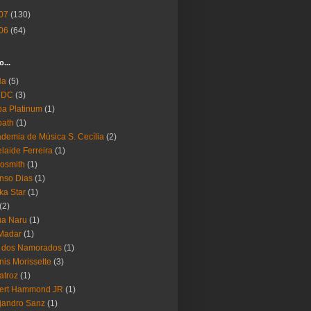
07
(130)
06
(64)
o...
Ha
(5)
 DC
(3)
a Platinum
(1)
bath
(1)
demia de Música S. Cecília
(2)
laide Ferreira
(1)
osmith
(1)
nso Dias
(1)
ika Star
(1)
(2)
ua Naru
(1)
Madar
(1)
a dos Namorados
(1)
nis Morissette
(3)
atroz
(1)
bert Hammond JR
(1)
jandro Sanz
(1)