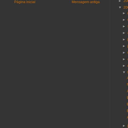
►
20
Página inicial
Mensagem antiga
▼
20
►
►
►
►
►
►
►
►
►
▼
►