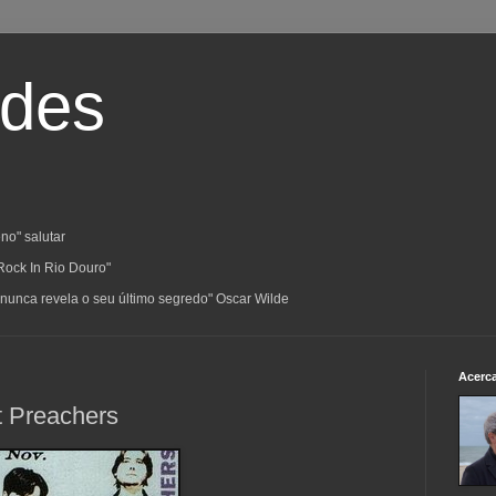
ades
no" salutar
Rock In Rio Douro"
a; nunca revela o seu último segredo" Oscar Wilde
Acerc
t Preachers