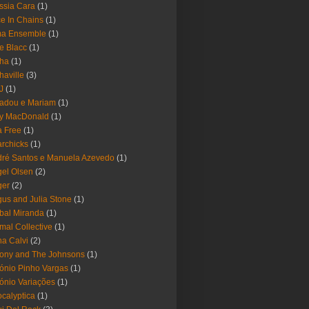
ssia Cara
(1)
ce In Chains
(1)
ma Ensemble
(1)
e Blacc
(1)
pha
(1)
haville
(3)
-J
(1)
adou e Mariam
(1)
y MacDonald
(1)
 Free
(1)
rchicks
(1)
ré Santos e Manuela Azevedo
(1)
el Olsen
(2)
ger
(2)
us and Julia Stone
(1)
bal Miranda
(1)
mal Collective
(1)
a Calvi
(2)
ony and The Johnsons
(1)
ónio Pinho Vargas
(1)
ónio Variações
(1)
calyptica
(1)