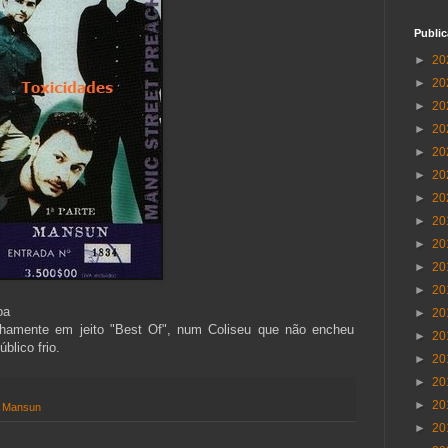
Publi
►
20
►
20
►
20
►
20
►
20
►
20
►
20
►
20
►
20
►
20
►
20
oa
►
20
hamente em jeito "Best Of", num Coliseu que não encheu
►
20
blico frio.
►
20
►
20
►
20
,
Mansun
►
20