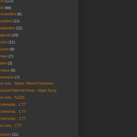
09
(112)
08
(98)
novembro
(6)
outubro
(11)
setembro
(11)
agosto
(19)
julho
(11)
junho
(6)
maio
(7)
abril
(3)
março
(6)
fevereiro
(7)
Ao vivo... Manic Street Preachers
Nusrat Fateh Ali Khan - Night Song
Ao vivo... NZZN
Entrevista... CTT
Entrevista... CTT
Entrevista... CTT
Ao vivo... CTT
janeiro
(11)