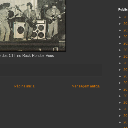
Publi
►
20
►
20
►
20
►
20
►
20
►
20
o dos CTT no Rock Rendez-Vous
►
20
►
20
►
20
►
20
►
20
Página inicial
Mensagem antiga
►
20
►
20
►
20
►
20
►
20
►
20