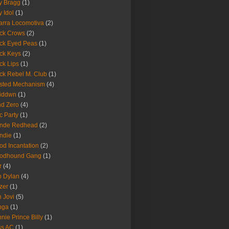
ly Bragg
(1)
y Idol
(1)
arra Locomotiva
(2)
ck Crows
(2)
ck Eyed Peas
(1)
ck Keys
(2)
ck Lips
(1)
ck Rebel M. Club
(1)
sted Mechanism
(4)
eiddwn
(1)
nd Zero
(4)
c Party
(1)
onde Redhead
(2)
ndie
(1)
od Incantation
(2)
oodhound Gang
(1)
r
(4)
 Dylan
(4)
zer
(1)
 Jovi
(5)
nga
(1)
nie Prince Billy
(1)
ss AC
(1)