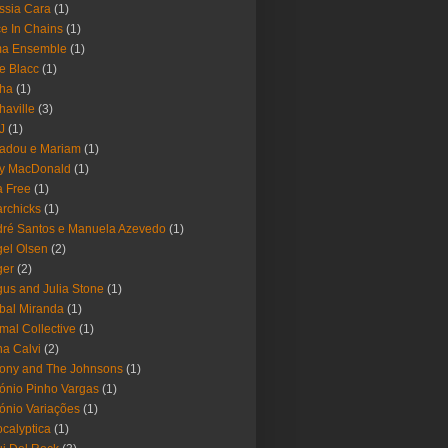
ssia Cara
(1)
ce In Chains
(1)
ma Ensemble
(1)
e Blacc
(1)
pha
(1)
haville
(3)
-J
(1)
adou e Mariam
(1)
y MacDonald
(1)
 Free
(1)
rchicks
(1)
ré Santos e Manuela Azevedo
(1)
el Olsen
(2)
ger
(2)
us and Julia Stone
(1)
bal Miranda
(1)
mal Collective
(1)
a Calvi
(2)
ony and The Johnsons
(1)
ónio Pinho Vargas
(1)
ónio Variações
(1)
calyptica
(1)