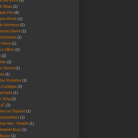
i Del Rock
(3)
b Strap
(1)
ade Fire
(6)
ane Roots
(1)
tic Monkeys
(2)
mando Gama
(1)
 Garfunkel
(1)
e Nova
(1)
e e Oficio
(2)
h
(2)
lete
(1)
as Sound
(1)
rea
(1)
hor Punisher
(1)
 Cantigas
(2)
Fachada
(1)
B. King
(2)
UC
(1)
ies on Toyland
(1)
byshambles
(1)
har Mar - Khalifé
(1)
kstreet Boys
(1)
thazar
(1)