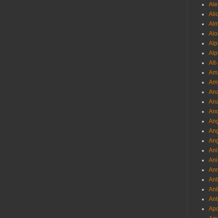
Ale
Ali
Al
Alo
Al
Alp
Alt
Am
Am
Ana
Ana
And
Ang
An
Ang
Ani
Ani
Ann
Ant
Ant
Ant
Apo