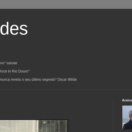
ades
no" salutar
Rock In Rio Douro"
a; nunca revela o seu último segredo" Oscar Wilde
Acerc