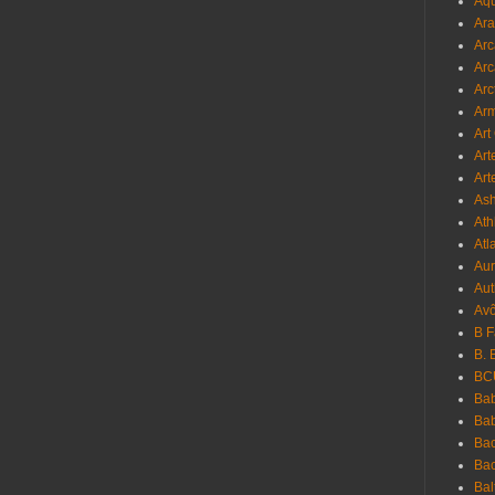
Aqu
Ara
Arc
Arc
Arc
Ar
Art
Art
Art
As
Ath
Atl
Au
Aut
Avô
B 
B. 
BC
Bab
Ba
Bac
Bac
Bal