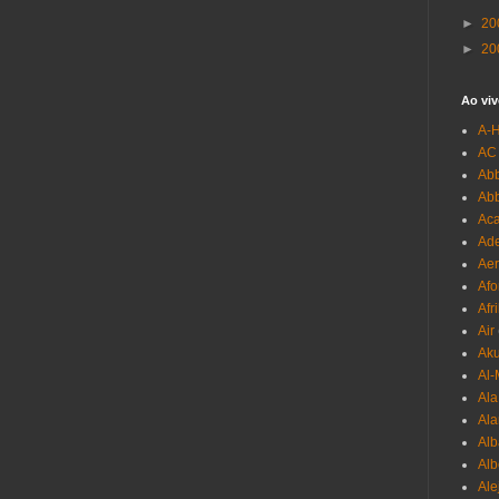
►
20
►
20
Ao viv
A-
AC
Abb
Ab
Aca
Ade
Aer
Afo
Afr
Air
Ak
Al-
Al
Ala
Alb
Al
Ale