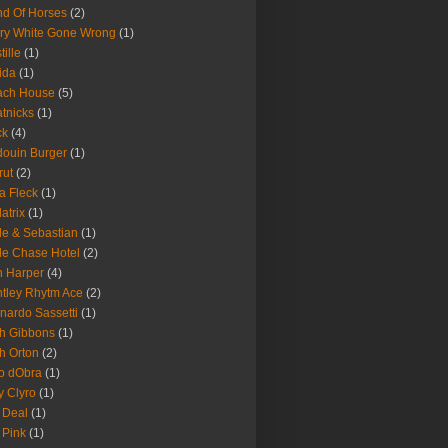
d Of Horses
(2)
ry White Gone Wrong
(1)
tille
(1)
ida
(1)
ach House
(5)
tnicks
(1)
ck
(4)
ouin Burger
(1)
rut
(2)
a Fleck
(1)
latrix
(1)
le & Sebastian
(1)
le Chase Hotel
(2)
 Harper
(4)
tley Rhytm Ace
(2)
nardo Sassetti
(1)
h Gibbons
(1)
h Orton
(2)
o dObra
(1)
fy Clyro
(1)
 Deal
(1)
 Pink
(1)