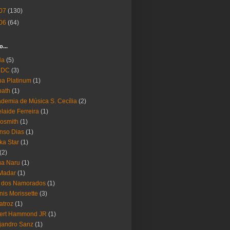
07
(130)
06
(64)
o...
Ha
(5)
 DC
(3)
a Platinum
(1)
bath
(1)
demia de Música S. Cecília
(2)
laide Ferreira
(1)
osmith
(1)
nso Dias
(1)
ika Star
(1)
(2)
ua Naru
(1)
Madar
(1)
a dos Namorados
(1)
nis Morissette
(3)
atroz
(1)
bert Hammond JR
(1)
jandro Sanz
(1)