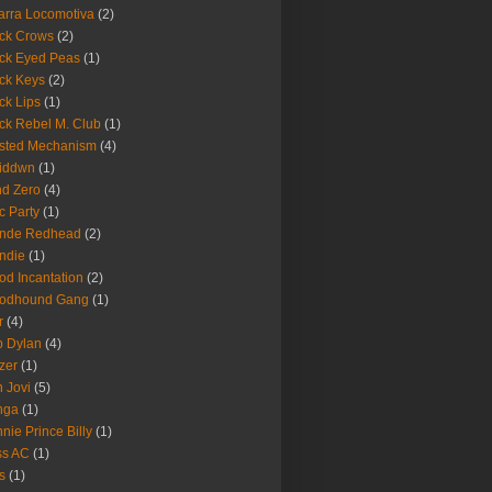
arra Locomotiva
(2)
ck Crows
(2)
ck Eyed Peas
(1)
ck Keys
(2)
ck Lips
(1)
ck Rebel M. Club
(1)
sted Mechanism
(4)
eiddwn
(1)
nd Zero
(4)
c Party
(1)
onde Redhead
(2)
ndie
(1)
od Incantation
(2)
oodhound Gang
(1)
r
(4)
 Dylan
(4)
zer
(1)
 Jovi
(5)
nga
(1)
nie Prince Billy
(1)
ss AC
(1)
s
(1)