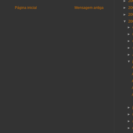
►
20
Página inicial
Mensagem antiga
►
20
►
20
▼
20
►
►
►
►
►
▼
►
►
►
►