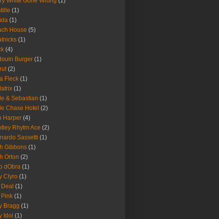
ry White Gone Wrong
(1)
tille
(1)
ida
(1)
ach House
(5)
tnicks
(1)
ck
(4)
ouin Burger
(1)
rut
(2)
a Fleck
(1)
latrix
(1)
le & Sebastian
(1)
le Chase Hotel
(2)
 Harper
(4)
tley Rhytm Ace
(2)
nardo Sassetti
(1)
h Gibbons
(1)
h Orton
(2)
o dObra
(1)
fy Clyro
(1)
 Deal
(1)
 Pink
(1)
ly Bragg
(1)
y Idol
(1)