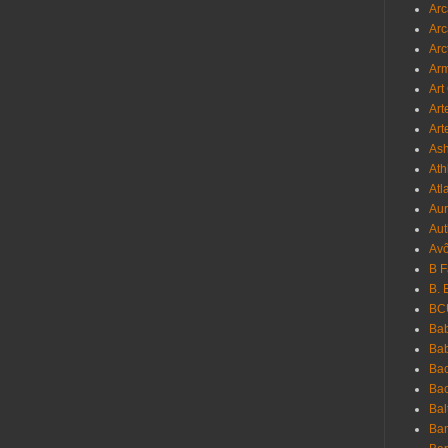
Arc
Arc
Arc
Ar
Art
Art
Art
As
Ath
Atl
Au
Aut
Avô
B 
B. 
BC
Bab
Ba
Bac
Bac
Bal
Ban