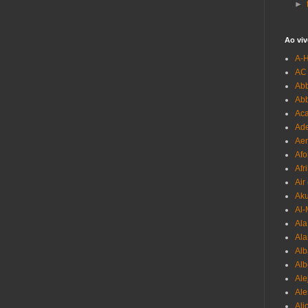
►
Ao viv
A-
AC
Abb
Ab
Aca
Ade
Aer
Afo
Afr
Air
Ak
Al-
Al
Ala
Alb
Al
Ale
Ale
Ali