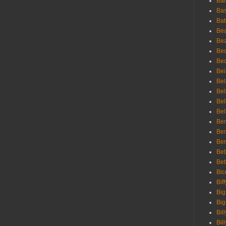
Bar
Bas
Bat
Be
Bea
Be
Bed
Bei
Bel
Bel
Bel
Bel
Ben
Ben
Ber
Bet
Bet
Bic
Bif
Big
Big
Bil
Bill