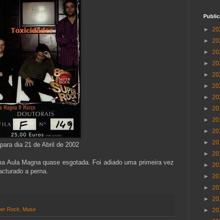
Publi
►
20
►
20
►
20
►
20
►
20
►
20
►
20
►
20
►
20
►
20
►
20
para dia 21 de Abril de 2002
►
20
a Aula Magna quase esgotada. Foi adiado uma primeira vez
►
20
acturado a perna.
►
20
►
20
►
20
per Rock
,
Muse
►
20