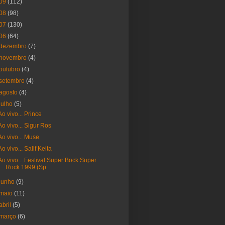
09
(112)
08
(98)
07
(130)
06
(64)
dezembro
(7)
novembro
(4)
outubro
(4)
setembro
(4)
agosto
(4)
julho
(5)
Ao vivo... Prince
Ao vivo... Sigur Ros
Ao vivo... Muse
Ao vivo... Salif Keita
Ao vivo... Festival Super Bock Super
Rock 1999 (Sp...
junho
(9)
maio
(11)
abril
(5)
março
(6)