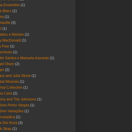
ma Ensemble
(1)
e Blacc
(1)
pha
(1)
haville
(3)
-J
(1)
adou e Mariam
(1)
y MacDonald
(1)
 Free
(1)
rchicks
(1)
ré Santos e Manuela Azevedo
(1)
el Olsen
(2)
ger
(2)
us and Julia Stone
(1)
bal Miranda
(1)
mal Collective
(1)
a Calvi
(2)
ony and The Johnsons
(1)
ónio Pinho Vargas
(1)
ónio Variações
(1)
calyptica
(1)
i Del Rock
(3)
b Strap
(1)