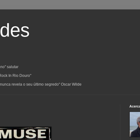
ades
no" salutar
Rock In Rio Douro"
a; nunca revela o seu último segredo" Oscar Wilde
Acerc