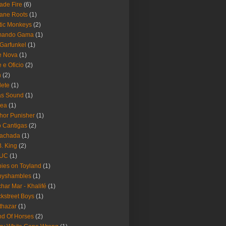
ade Fire
(6)
ane Roots
(1)
tic Monkeys
(2)
mando Gama
(1)
 Garfunkel
(1)
e Nova
(1)
e e Oficio
(2)
h
(2)
lete
(1)
as Sound
(1)
rea
(1)
hor Punisher
(1)
 Cantigas
(2)
Fachada
(1)
B. King
(2)
UC
(1)
ies on Toyland
(1)
byshambles
(1)
har Mar - Khalifé
(1)
kstreet Boys
(1)
thazar
(1)
d Of Horses
(2)