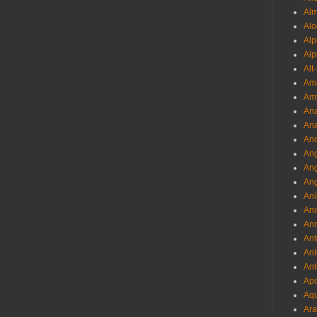
Al
Alo
Al
Alp
Alt
Am
Am
Ana
Ana
And
Ang
An
Ang
Ani
Ani
Ann
Ant
Ant
Ant
Apo
Aqu
Ara