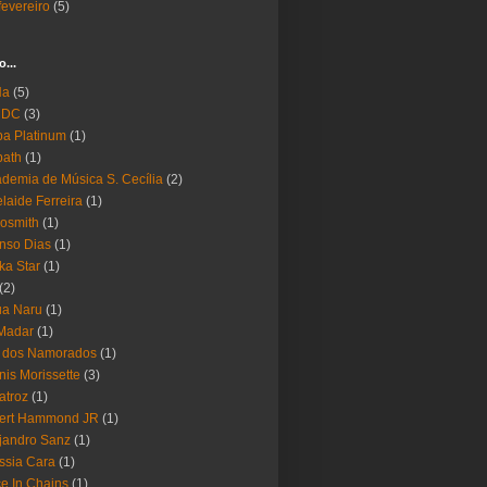
fevereiro
(5)
o...
Ha
(5)
 DC
(3)
a Platinum
(1)
bath
(1)
demia de Música S. Cecília
(2)
laide Ferreira
(1)
osmith
(1)
nso Dias
(1)
ika Star
(1)
(2)
ua Naru
(1)
Madar
(1)
a dos Namorados
(1)
nis Morissette
(3)
atroz
(1)
bert Hammond JR
(1)
jandro Sanz
(1)
ssia Cara
(1)
ce In Chains
(1)