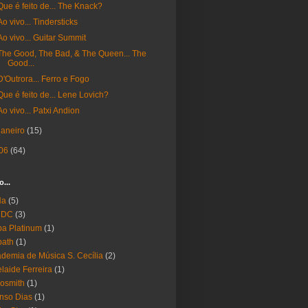
Que é feito de... The Knack?
Ao vivo... Tindersticks
Ao vivo... Guitar Summit
The Good, The Bad, & The Queen... The
Good...
D'Outrora... Ferro e Fogo
Que é feito de... Lene Lovich?
Ao vivo... Patxi Andion
janeiro
(15)
06
(64)
o...
Ha
(5)
 DC
(3)
a Platinum
(1)
bath
(1)
demia de Música S. Cecília
(2)
laide Ferreira
(1)
osmith
(1)
nso Dias
(1)