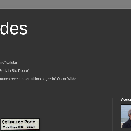
ades
no" salutar
Rock In Rio Douro"
a; nunca revela o seu último segredo" Oscar Wilde
Acerc
n