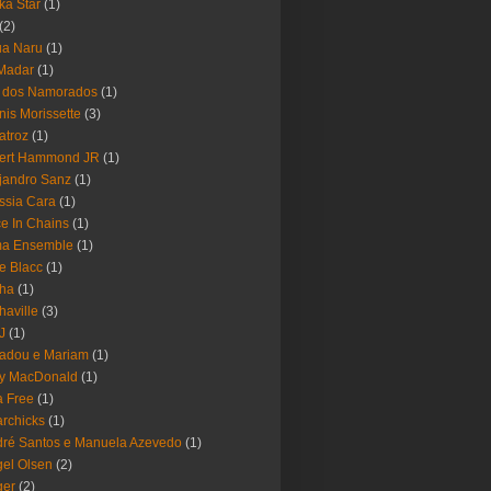
ika Star
(1)
(2)
ua Naru
(1)
Madar
(1)
a dos Namorados
(1)
nis Morissette
(3)
atroz
(1)
bert Hammond JR
(1)
jandro Sanz
(1)
ssia Cara
(1)
ce In Chains
(1)
ma Ensemble
(1)
e Blacc
(1)
pha
(1)
haville
(3)
-J
(1)
adou e Mariam
(1)
y MacDonald
(1)
 Free
(1)
rchicks
(1)
ré Santos e Manuela Azevedo
(1)
el Olsen
(2)
ger
(2)