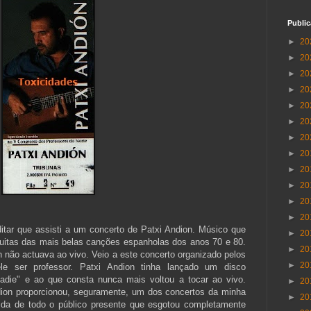
Publi
►
20
►
20
►
20
►
20
►
20
►
20
►
20
►
20
►
20
►
20
►
20
►
20
itar que assisti a um concerto de Patxi Andion. Músico que
►
20
muitas das mais belas canções espanholas dos anos 70 e 80.
►
20
 não actuava ao vivo. Veio a este concerto organizado pelos
►
20
le ser professor. Patxi Andion tinha lançado um disco
 Nadie" e ao que consta nunca mais voltou a tocar ao vivo.
►
20
dion proporcionou, seguramente, um dos concertos da minha
►
20
ida de todo o público presente que esgotou completamente