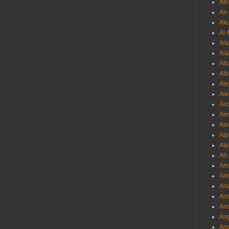
Afr
Air
Ak
Al-
Al
Ala
Alb
Al
Ale
Ale
Ali
Al
Alo
Al
Alp
Alt
Am
Am
Ana
Ana
And
Ang
An