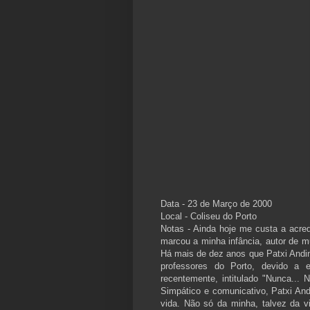
Data - 23 de Março de 2000
Local - Coliseu do Porto
Notas - Ainda hoje me custa a acred
marcou a minha infância, autor de 
Há mais de dez anos que Patxi Andin
professores do Porto, devido a e
recentemente, intitulado "Nunca...
Simpático e comunicativo, Patxi An
vida. Não só da minha, talvez da v