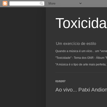
Toxicid
Um exercício de estilo
Quando a música é um vício... um "vene
"Toxicidade" - Tema dos GNR - Álbum "
"A música é o tipo de arte mais perfeit
01/02/07
Ao vivo... Patxi Andio