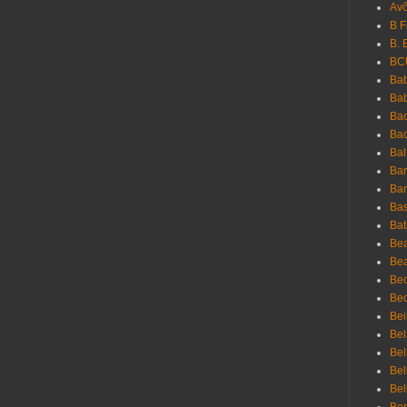
Avô
B 
B. 
BC
Bab
Ba
Bac
Bac
Bal
Ban
Bar
Bas
Bat
Be
Bea
Be
Bed
Bei
Bel
Bel
Bel
Bel