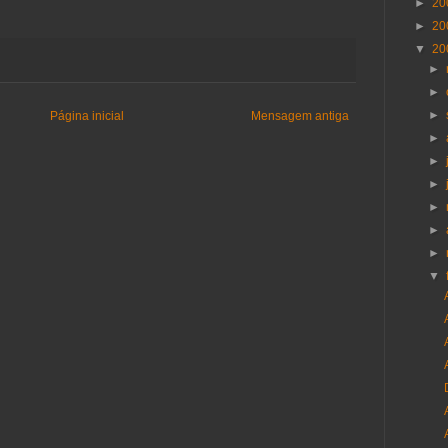
►
20
►
20
▼
20
►
►
►
Página inicial
Mensagem antiga
►
►
►
►
►
►
▼