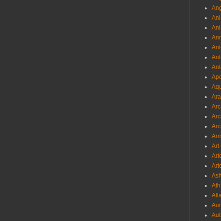
Ang
Ani
Ani
Ann
Ant
Ant
Ant
Apo
Aqu
Ara
Arc
Arc
Arc
Ar
Art
Art
Art
As
Ath
Atl
Au
Aut