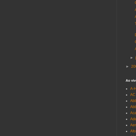
►
►
20
Ao viv
A-
AC
Abb
Ab
Aca
Ade
Aer
Afo