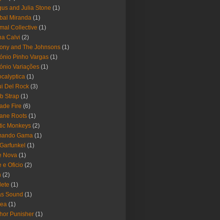
us and Julia Stone
(1)
bal Miranda
(1)
mal Collective
(1)
a Calvi
(2)
ony and The Johnsons
(1)
ónio Pinho Vargas
(1)
ónio Variações
(1)
calyptica
(1)
i Del Rock
(3)
b Strap
(1)
ade Fire
(6)
ane Roots
(1)
tic Monkeys
(2)
mando Gama
(1)
 Garfunkel
(1)
e Nova
(1)
e e Oficio
(2)
h
(2)
lete
(1)
as Sound
(1)
rea
(1)
hor Punisher
(1)