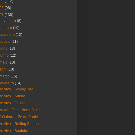
09
(112)
08
(98)
07
(130)
novembro
(8)
outubro
(10)
setembro
(12)
agosto
(11)
julho
(13)
junho
(12)
maio
(10)
abril
(10)
março
(15)
fevereiro
(14)
Ao vivo... Simply Red
Ao vivo... Suede
Ao vivo... Fausto
Arcade Fire... Neon Bible
D'Outrora... Zé da Ponte
Ao vivo... Rolling Stones
Ao vivo... Beatnicks