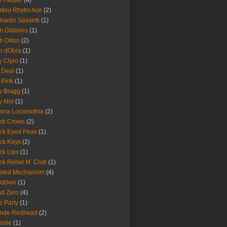
 Harper
(4)
tley Rhytm Ace
(2)
nardo Sassetti
(1)
h Gibbons
(1)
h Orton
(2)
o dObra
(1)
fy Clyro
(1)
 Deal
(1)
 Pink
(1)
ly Bragg
(1)
y Idol
(1)
arra Locomotiva
(2)
ck Crows
(2)
ck Eyed Peas
(1)
ck Keys
(2)
ck Lips
(1)
ck Rebel M. Club
(1)
sted Mechanism
(4)
eiddwn
(1)
nd Zero
(4)
c Party
(1)
onde Redhead
(2)
ndie
(1)