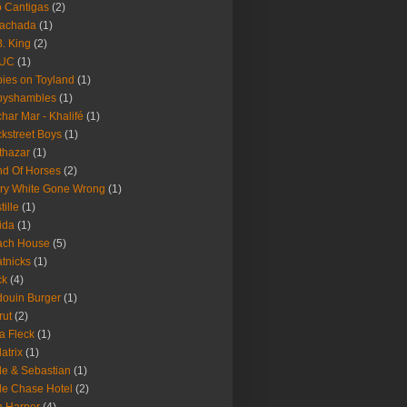
 Cantigas
(2)
Fachada
(1)
B. King
(2)
UC
(1)
ies on Toyland
(1)
byshambles
(1)
har Mar - Khalifé
(1)
kstreet Boys
(1)
thazar
(1)
d Of Horses
(2)
ry White Gone Wrong
(1)
tille
(1)
ida
(1)
ach House
(5)
tnicks
(1)
ck
(4)
ouin Burger
(1)
rut
(2)
a Fleck
(1)
latrix
(1)
le & Sebastian
(1)
le Chase Hotel
(2)