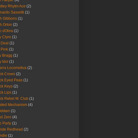
 Harper
(4)
tley Rhytm Ace
(2)
nardo Sassetti
(1)
h Gibbons
(1)
h Orton
(2)
o dObra
(1)
fy Clyro
(1)
 Deal
(1)
 Pink
(1)
ly Bragg
(1)
y Idol
(1)
arra Locomotiva
(2)
ck Crows
(2)
ck Eyed Peas
(1)
ck Keys
(2)
ck Lips
(1)
ck Rebel M. Club
(1)
sted Mechanism
(4)
eiddwn
(1)
nd Zero
(4)
c Party
(1)
onde Redhead
(2)
ndie
(1)