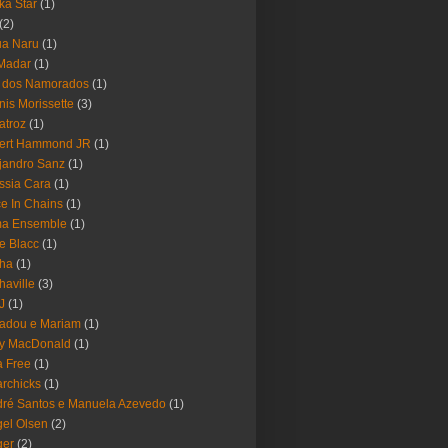
ika Star
(1)
(2)
ua Naru
(1)
Madar
(1)
a dos Namorados
(1)
nis Morissette
(3)
atroz
(1)
bert Hammond JR
(1)
jandro Sanz
(1)
ssia Cara
(1)
ce In Chains
(1)
ma Ensemble
(1)
e Blacc
(1)
pha
(1)
haville
(3)
-J
(1)
adou e Mariam
(1)
y MacDonald
(1)
 Free
(1)
rchicks
(1)
ré Santos e Manuela Azevedo
(1)
el Olsen
(2)
ger
(2)