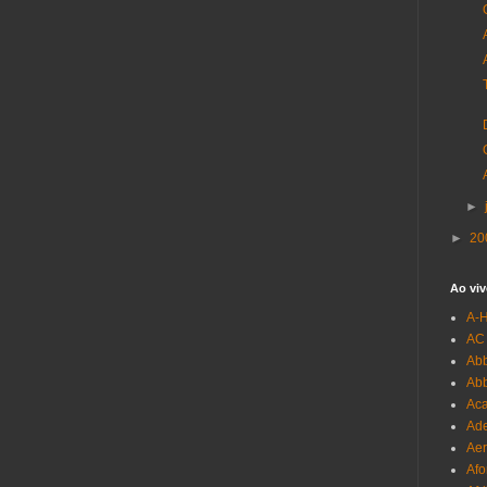
►
►
20
Ao viv
A-
AC
Abb
Ab
Aca
Ade
Aer
Afo