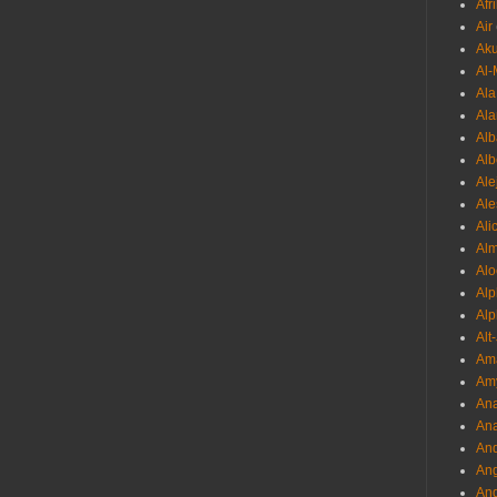
Afr
Air
Ak
Al-
Al
Ala
Alb
Al
Ale
Ale
Ali
Al
Alo
Al
Alp
Alt
Am
Am
Ana
Ana
And
Ang
An