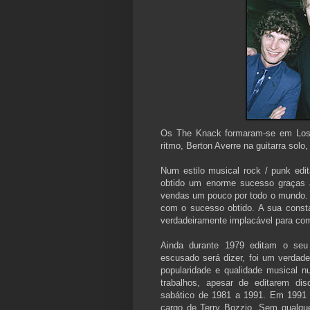
Os The Knack formaram-se em Los 
ritmo, Berton Averre na guitarra solo
Num estilo musical rock / punk ed
obtido um enorme sucesso graças 
vendas um pouco por todo o mundo. 
com o sucesso obtido. A sua consta
verdadeiramente implacável para com
Ainda durante 1979 editam o seu 
escusado será dizer, foi um verdad
popularidade e qualidade musical n
trabalhos, apesar de editarem di
sabático de 1981 a 1991. Em 1991 
cargo de Terry Bozzio. Sem qualqu