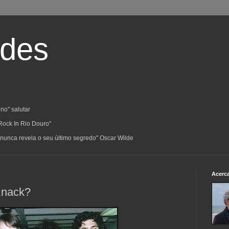
ades
no" salutar
Rock In Rio Douro"
a; nunca revela o seu último segredo" Oscar Wilde
Acerc
 Knack?