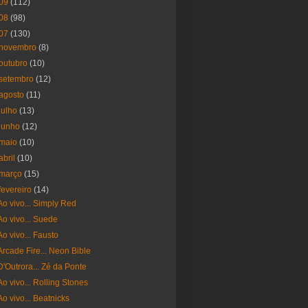
09
(112)
08
(98)
07
(130)
novembro
(8)
outubro
(10)
setembro
(12)
agosto
(11)
julho
(13)
junho
(12)
maio
(10)
abril
(10)
março
(15)
fevereiro
(14)
Ao vivo... Simply Red
Ao vivo... Suede
Ao vivo... Fausto
Arcade Fire... Neon Bible
D'Outrora... Zé da Ponte
Ao vivo... Rolling Stones
Ao vivo... Beatnicks