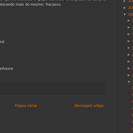
►
20
ontecendo mais do mesmo: fracasso.
►
20
▼
20
►
►
►
►
and
►
►
►
Funhouse
►
►
▼
Página inicial
Mensagem antiga