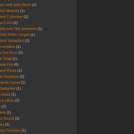
us and Julia Stone
(1)
bal Miranda
(1)
mal Collective
(1)
a Calvi
(2)
ony and The Johnsons
(1)
ónio Pinho Vargas
(1)
ónio Variações
(1)
calyptica
(1)
i Del Rock
(3)
b Strap
(1)
ade Fire
(6)
ane Roots
(1)
tic Monkeys
(2)
mando Gama
(1)
 Garfunkel
(1)
e Nova
(1)
e e Oficio
(2)
h
(2)
lete
(1)
as Sound
(1)
rea
(1)
hor Punisher
(1)