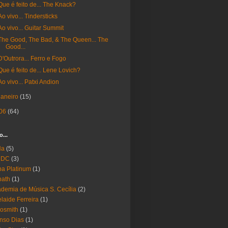
Que é feito de... The Knack?
Ao vivo... Tindersticks
Ao vivo... Guitar Summit
The Good, The Bad, & The Queen... The
Good...
D'Outrora... Ferro e Fogo
Que é feito de... Lene Lovich?
Ao vivo... Patxi Andion
janeiro
(15)
06
(64)
o...
Ha
(5)
 DC
(3)
a Platinum
(1)
bath
(1)
demia de Música S. Cecília
(2)
laide Ferreira
(1)
osmith
(1)
nso Dias
(1)