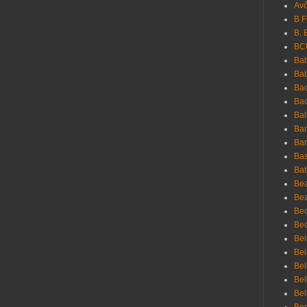
Avô
B 
B. 
BC
Bab
Ba
Bac
Bac
Bal
Ban
Bar
Bas
Bat
Be
Bea
Be
Bed
Bei
Bel
Bel
Bel
Bel