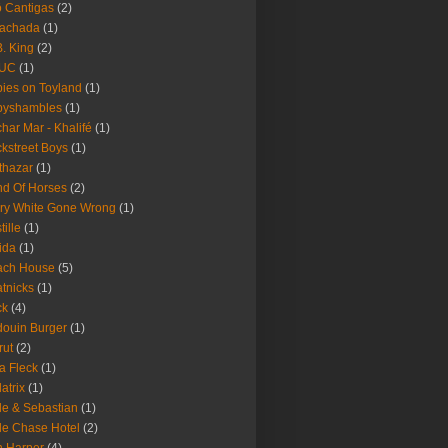
 Cantigas
(2)
Fachada
(1)
B. King
(2)
UC
(1)
ies on Toyland
(1)
byshambles
(1)
har Mar - Khalifé
(1)
kstreet Boys
(1)
thazar
(1)
d Of Horses
(2)
ry White Gone Wrong
(1)
tille
(1)
ida
(1)
ach House
(5)
tnicks
(1)
ck
(4)
ouin Burger
(1)
rut
(2)
a Fleck
(1)
latrix
(1)
le & Sebastian
(1)
le Chase Hotel
(2)