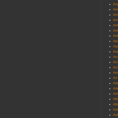
Ang
Ani
Ani
Ann
Ant
Ant
Ant
Apo
Aqu
Ara
Arc
Arc
Arc
Ar
Art
Art
Art
As
Ath
Atl
Au
Aut