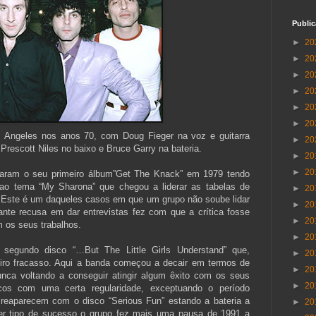
Publi
►
20
►
20
►
20
►
20
►
20
►
20
Angeles nos anos 70, com Doug Fieger na voz e guitarra
►
20
, Prescott Niles no baixo e Bruce Garry na bateria.
►
20
►
20
itaram o seu primeiro álbum”Get The Knack” em 1979 tendo
ao tema “My Sharona” que chegou a liderar as tabelas de
►
20
Este é um daqueles casos em que um grupo não soube lidar
►
20
nte recusa em dar entrevistas fez com que a crítica fosse
►
20
 os seus trabalhos.
►
20
segundo disco “…But The Little Girls Understand” que,
►
20
eiro fracasso. Aqui a banda começou a decair em termos de
►
20
unca voltando a conseguir atingir algum êxito com os seus
►
20
scos com uma certa regularidade, exceptuando o período
reaparecem com o disco “Serious Fun” estando a bateria a
►
20
er tipo de sucesso o grupo fez mais uma pausa de 1991 a