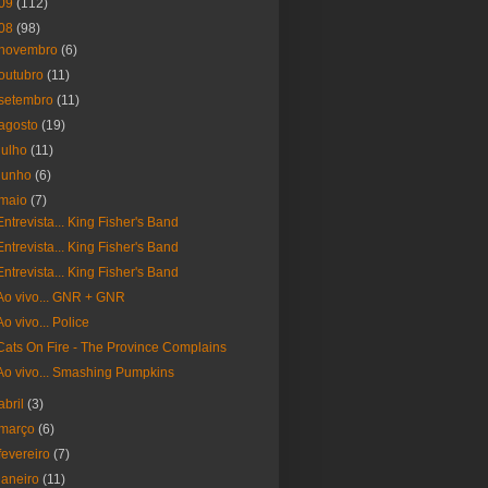
09
(112)
08
(98)
novembro
(6)
outubro
(11)
setembro
(11)
agosto
(19)
julho
(11)
junho
(6)
maio
(7)
Entrevista... King Fisher's Band
Entrevista... King Fisher's Band
Entrevista... King Fisher's Band
Ao vivo... GNR + GNR
Ao vivo... Police
Cats On Fire - The Province Complains
Ao vivo... Smashing Pumpkins
abril
(3)
março
(6)
fevereiro
(7)
janeiro
(11)