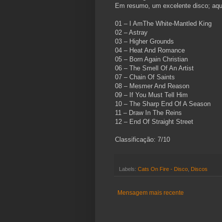
Em resumo, um excelente disco; aque
01 – I AmThe White-Mantled King
02 – Astray
03 – Higher Grounds
04 – Heat And Romance
05 – Born Again Christian
06 – The Smell Of An Artist
07 – Chain Of Saints
08 – Mesmer And Reason
09 – If You Must Tell Him
10 – The Sharp End Of A Season
11 – Draw In The Reins
12 – End Of Straight Street
Classificação: 7/10
Labels:
Cats On Fire - Disco
,
Discos
Mensagem mais recente