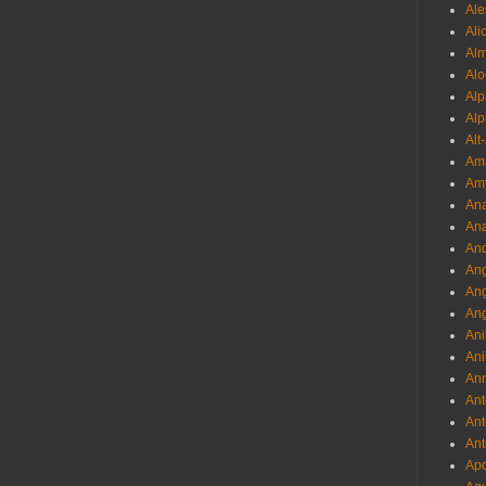
Ale
Ali
Al
Alo
Al
Alp
Alt
Am
Am
Ana
Ana
And
Ang
An
Ang
Ani
Ani
Ann
Ant
Ant
Ant
Apo