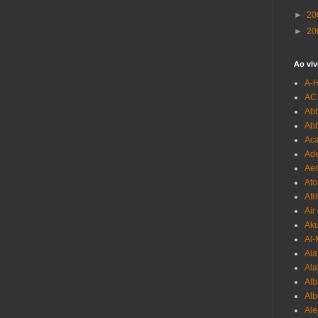
►
20
►
20
Ao viv
A-
AC
Abb
Ab
Aca
Ade
Aer
Afo
Afr
Air
Ak
Al-
Al
Ala
Alb
Al
Ale