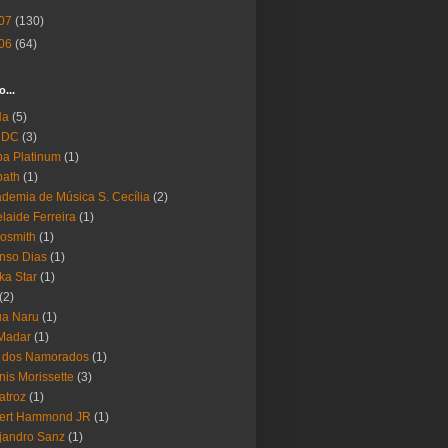
07
(130)
06
(64)
o...
Ha
(5)
 DC
(3)
a Platinum
(1)
bath
(1)
demia de Música S. Cecília
(2)
laide Ferreira
(1)
osmith
(1)
nso Dias
(1)
ika Star
(1)
(2)
ua Naru
(1)
Madar
(1)
a dos Namorados
(1)
nis Morissette
(3)
atroz
(1)
bert Hammond JR
(1)
jandro Sanz
(1)