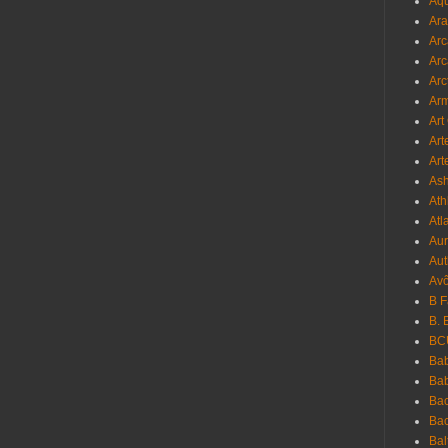
Aqu
Ara
Arc
Arc
Arc
Ar
Art
Art
Art
As
Ath
Atl
Au
Aut
Avô
B 
B. 
BC
Bab
Ba
Bac
Bac
Bal