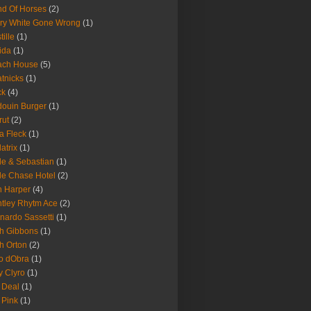
d Of Horses
(2)
ry White Gone Wrong
(1)
tille
(1)
ida
(1)
ach House
(5)
tnicks
(1)
ck
(4)
ouin Burger
(1)
rut
(2)
a Fleck
(1)
latrix
(1)
le & Sebastian
(1)
le Chase Hotel
(2)
 Harper
(4)
tley Rhytm Ace
(2)
nardo Sassetti
(1)
h Gibbons
(1)
h Orton
(2)
o dObra
(1)
fy Clyro
(1)
 Deal
(1)
 Pink
(1)