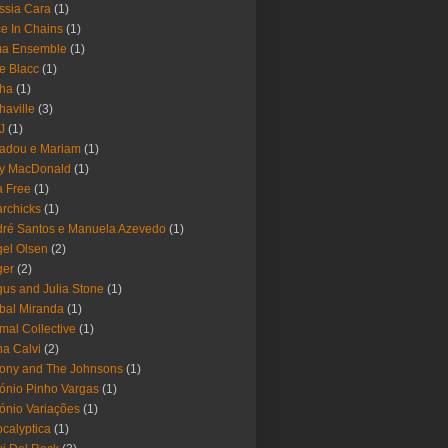
ssia Cara
(1)
ce In Chains
(1)
ma Ensemble
(1)
e Blacc
(1)
pha
(1)
haville
(3)
-J
(1)
adou e Mariam
(1)
y MacDonald
(1)
 Free
(1)
rchicks
(1)
ré Santos e Manuela Azevedo
(1)
el Olsen
(2)
ger
(2)
us and Julia Stone
(1)
bal Miranda
(1)
mal Collective
(1)
a Calvi
(2)
ony and The Johnsons
(1)
ónio Pinho Vargas
(1)
ónio Variações
(1)
calyptica
(1)