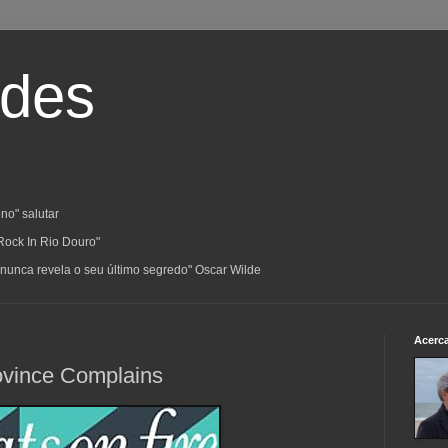
ades
no" salutar
Rock In Rio Douro"
a; nunca revela o seu último segredo" Oscar Wilde
Acerc
ovince Complains