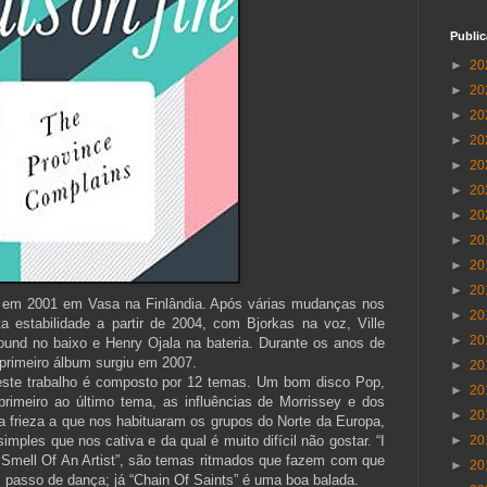
Publi
►
20
►
20
►
20
►
20
►
20
►
20
►
20
►
20
►
20
►
20
 em 2001 em Vasa na Finlândia. Após várias mudanças nos
►
20
estabilidade a partir de 2004, com Bjorkas na voz, Ville
►
20
ound no baixo e Henry Ojala na bateria. Durante os anos de
primeiro álbum surgiu em 2007.
►
20
 este trabalho é composto por 12 temas. Um bom disco Pop,
►
20
primeiro ao último tema, as influências de Morrissey e dos
►
20
 frieza a que nos habituaram os grupos do Norte da Europa,
ples que nos cativa e da qual é muito difícil não gostar. “I
►
20
 Smell Of An Artist”, são temas ritmados que fazem com que
►
20
passo de dança; já “Chain Of Saints” é uma boa balada.