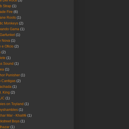
i Del Rock
(3)
b Strap
(1)
ade Fire
(6)
ane Roots
(1)
tic Monkeys
(2)
mando Gama
(1)
 Garfunkel
(1)
e Nova
(1)
e e Oficio
(2)
h
(2)
lete
(1)
as Sound
(1)
rea
(1)
hor Punisher
(1)
 Cantigas
(2)
Fachada
(1)
B. King
(2)
UC
(1)
ies on Toyland
(1)
byshambles
(1)
har Mar - Khalifé
(1)
kstreet Boys
(1)
thazar
(1)