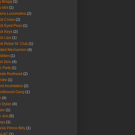
ly Bragg
(1)
y Idol
(1)
arra Locomotiva
(2)
ck Crows
(2)
ck Eyed Peas
(1)
ck Keys
(2)
ck Lips
(1)
ck Rebel M. Club
(1)
sted Mechanism
(4)
eiddwn
(1)
nd Zero
(4)
c Party
(1)
onde Redhead
(2)
ndie
(1)
od Incantation
(2)
oodhound Gang
(1)
r
(4)
 Dylan
(4)
zer
(1)
 Jovi
(5)
nga
(1)
nie Prince Billy
(1)
ss AC
(1)