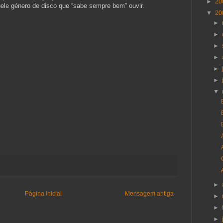
►
20
le género de disco que “sabe sempre bem” ouvir.
▼
20
►
►
►
►
►
►
▼
►
Página inicial
Mensagem antiga
►
►
►