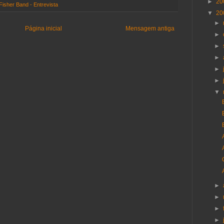
►
20
Fisher Band - Entrevista
▼
20
►
Página inicial
Mensagem antiga
►
►
►
►
►
▼
►
►
►
►