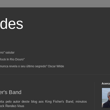
ades
no" salutar
Rock In Rio Douro"
a; nunca revela o seu último segredo" Oscar Wilde
Acerc
her's Band
ita pelo autor deste blog aos King Fisher's Band, minutos
Rock Rendez-Vous