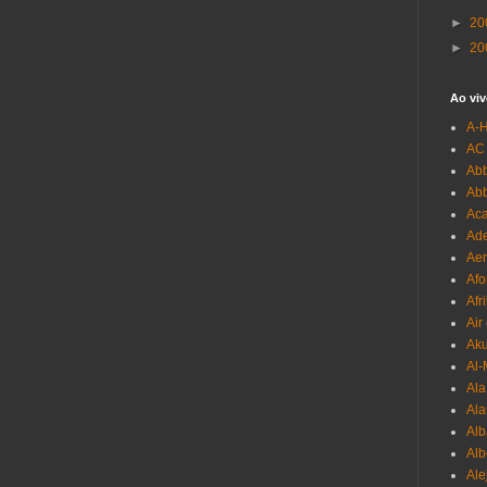
►
20
►
20
Ao viv
A-
AC
Abb
Ab
Aca
Ade
Aer
Afo
Afr
Air
Ak
Al-
Al
Ala
Alb
Al
Ale