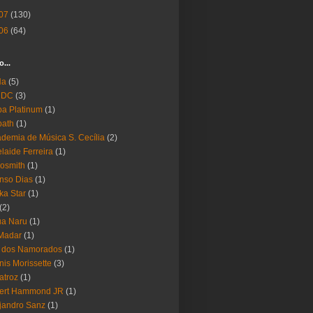
07
(130)
06
(64)
o...
Ha
(5)
 DC
(3)
a Platinum
(1)
bath
(1)
demia de Música S. Cecília
(2)
laide Ferreira
(1)
osmith
(1)
nso Dias
(1)
ika Star
(1)
(2)
ua Naru
(1)
Madar
(1)
a dos Namorados
(1)
nis Morissette
(3)
atroz
(1)
bert Hammond JR
(1)
jandro Sanz
(1)