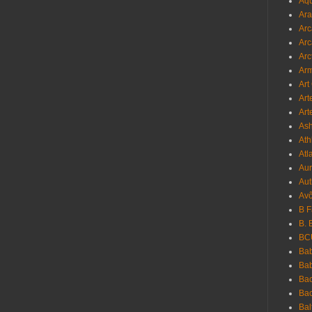
Aqu
Ara
Arc
Arc
Arc
Ar
Art
Art
Art
As
Ath
Atl
Au
Aut
Avô
B 
B. 
BC
Bab
Ba
Bac
Bac
Bal