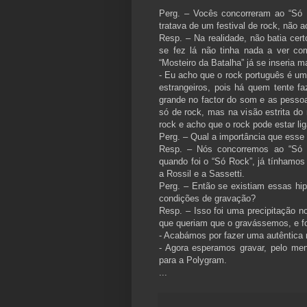
Perg. – Vocês concorreram ao “Só
tratava de um festival de rock, não 
Resp. – Na realidade, não batia cert
se fez lá não tinha nada a ver c
“Mosteiro da Batalha” já se inseria 
- Eu acho que o rock português é um 
estrangeiros, pois há quem tente f
grande no factor do som e as pesso
só de rock, mas na visão estrita do 
rock e acho que o rock pode estar lig
Perg. – Qual a importância que esse 
Resp. – Nós concorremos ao “Só Ro
quando foi o “Só Rock”, já tínhamos
a Rossil e a Sassetti.
Perg. – Então se existiam essas hi
condições de gravação?
Resp. – Isso foi uma precipitação 
que queriam que o gravássemos, e f
- Acabámos por fazer uma autêntica 
- Agora esperamos gravar, pelo men
para a Polygram.
...