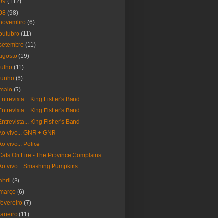
09
(112)
08
(98)
novembro
(6)
outubro
(11)
setembro
(11)
agosto
(19)
julho
(11)
junho
(6)
maio
(7)
Entrevista... King Fisher's Band
Entrevista... King Fisher's Band
Entrevista... King Fisher's Band
Ao vivo... GNR + GNR
Ao vivo... Police
Cats On Fire - The Province Complains
Ao vivo... Smashing Pumpkins
abril
(3)
março
(6)
fevereiro
(7)
janeiro
(11)