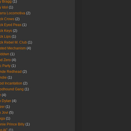
ly Bragg
(1)
y Idol
(1)
arra Locomotiva
(2)
ck Crows
(2)
ck Eyed Peas
(1)
ck Keys
(2)
ck Lips
(1)
ck Rebel M. Club
(1)
sted Mechanism
(4)
eiddwn
(1)
nd Zero
(4)
c Party
(1)
onde Redhead
(2)
ndie
(1)
od Incantation
(2)
oodhound Gang
(1)
r
(4)
 Dylan
(4)
zer
(1)
 Jovi
(5)
nga
(1)
nie Prince Billy
(1)
ss AC
(1)