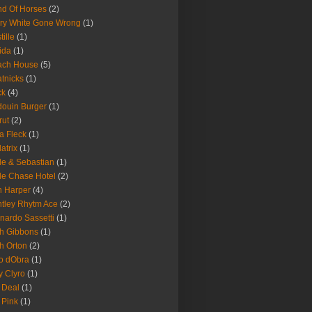
d Of Horses
(2)
ry White Gone Wrong
(1)
tille
(1)
ida
(1)
ach House
(5)
tnicks
(1)
ck
(4)
ouin Burger
(1)
rut
(2)
a Fleck
(1)
latrix
(1)
le & Sebastian
(1)
le Chase Hotel
(2)
 Harper
(4)
tley Rhytm Ace
(2)
nardo Sassetti
(1)
h Gibbons
(1)
h Orton
(2)
o dObra
(1)
fy Clyro
(1)
 Deal
(1)
 Pink
(1)