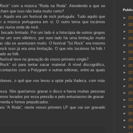
 Rock” com a música “Roda na Roda”. Atendendo a que se
Publi
acham que isso não batia muito certo?
o. Aquilo era um festival de rock português. Tudo aquilo que
►
20
om a música portuguesa em si. O outro tema que tocámos
►
20
mais numa onda de rock.
►
20
bocado limitado. Por um lado é a fotocópia de outros grupos
azer um som idêntico; por ouro lado há uma limitação muito
►
20
as não se aventuram muito. O festival “Só Rock” era mesmo
►
20
rock isso já era uma limitação. O que nós tocámos foi folk /
►
20
ado ao folk.
►
20
festival teve na gravação do vosso primeiro single?
ck” só para tentar sacar material. A nível discográfico,
►
20
 contactos com a Polygram e outras editoras, entre as quais
►
20
►
20
póteses, o quê que vos levou a optar pela Vadeca, com más
►
20
nossa. Nós queríamos gravar o disco e havia muitas pessoas
►
20
omos levados por essa pressão e pelo entusiasmo de gravar.
►
20
merda e fomos prejudicados.
►
20
os “A Roda”, neste nosso primeiro LP que vai ser gravado
►
20
►
20
►
20