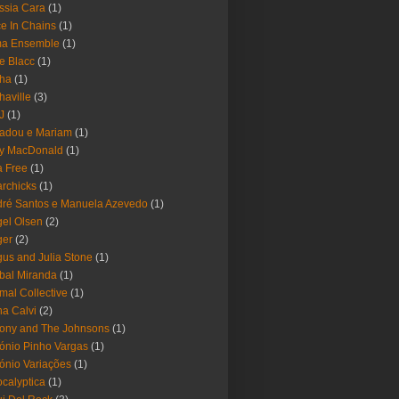
ssia Cara
(1)
ce In Chains
(1)
ma Ensemble
(1)
e Blacc
(1)
pha
(1)
haville
(3)
-J
(1)
adou e Mariam
(1)
y MacDonald
(1)
 Free
(1)
rchicks
(1)
ré Santos e Manuela Azevedo
(1)
el Olsen
(2)
ger
(2)
us and Julia Stone
(1)
bal Miranda
(1)
mal Collective
(1)
a Calvi
(2)
ony and The Johnsons
(1)
ónio Pinho Vargas
(1)
ónio Variações
(1)
calyptica
(1)