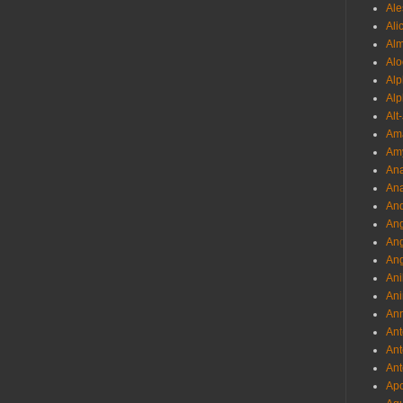
Ale
Ali
Al
Alo
Al
Alp
Alt
Am
Am
Ana
Ana
And
Ang
An
Ang
Ani
Ani
Ann
Ant
Ant
Ant
Apo