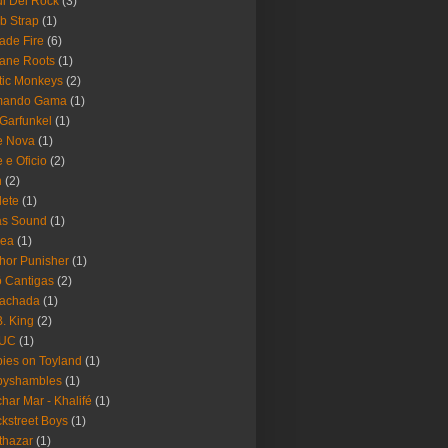
i Del Rock
(3)
b Strap
(1)
ade Fire
(6)
ane Roots
(1)
tic Monkeys
(2)
mando Gama
(1)
 Garfunkel
(1)
e Nova
(1)
e e Oficio
(2)
h
(2)
lete
(1)
as Sound
(1)
rea
(1)
hor Punisher
(1)
 Cantigas
(2)
Fachada
(1)
B. King
(2)
UC
(1)
ies on Toyland
(1)
byshambles
(1)
har Mar - Khalifé
(1)
kstreet Boys
(1)
thazar
(1)