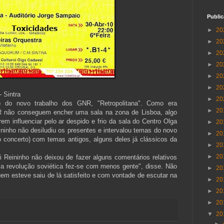
Publi
►
20
►
20
►
20
►
20
►
20
►
20
- Sintra
►
20
o do novo trabalho dos GNR, "Retropolitana". Como era
►
20
R não conseguem encher uma sala na zona de Lisboa, algo
m influenciar pelo ar despido e frio da sala do Centro Olga
►
20
ininho não desiludiu os presentes e intervalou temas do novo
►
20
o concerto) com temas antigos, alguns deles já clássicos da
►
20
►
20
 Reininho não deixou de fazer alguns comentários relativos
 "a revolução soviética fez-se com menos gente", disse. Não
►
20
em esteve saiu de lá satisfeito e com vontade de escutar na
►
20
►
20
►
20
▼
20