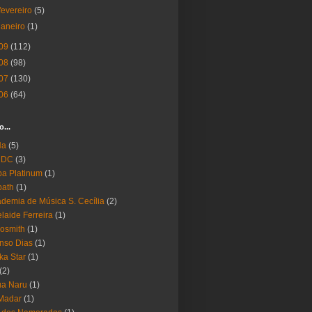
fevereiro
(5)
janeiro
(1)
09
(112)
08
(98)
07
(130)
06
(64)
o...
Ha
(5)
 DC
(3)
a Platinum
(1)
bath
(1)
demia de Música S. Cecília
(2)
laide Ferreira
(1)
osmith
(1)
nso Dias
(1)
ika Star
(1)
(2)
ua Naru
(1)
Madar
(1)