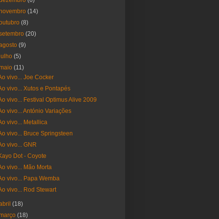
dezembro
(6)
novembro
(14)
outubro
(8)
setembro
(20)
agosto
(9)
julho
(5)
maio
(11)
Ao vivo... Joe Cocker
Ao vivo... Xutos e Pontapés
Ao vivo... Festival Optimus Alive 2009
Ao vivo... António Variações
Ao vivo... Metallica
Ao vivo... Bruce Springsteen
Ao vivo... GNR
Kayo Dot - Coyote
Ao vivo... Mão Morta
Ao vivo... Papa Wemba
Ao vivo... Rod Stewart
abril
(18)
março
(18)