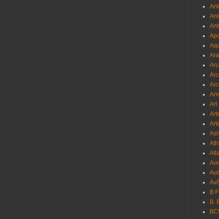
Ant
Ant
Ant
Apo
Aqu
Ara
Arc
Arc
Arc
Ar
Art
Art
Art
As
Ath
Atl
Au
Aut
Avô
B 
B. 
BC