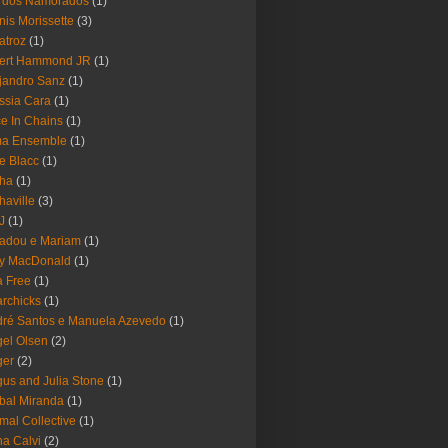
a dos Namorados
(1)
nis Morissette
(3)
atroz
(1)
bert Hammond JR
(1)
jandro Sanz
(1)
ssia Cara
(1)
ce In Chains
(1)
ma Ensemble
(1)
e Blacc
(1)
pha
(1)
haville
(3)
-J
(1)
adou e Mariam
(1)
y MacDonald
(1)
 Free
(1)
rchicks
(1)
ré Santos e Manuela Azevedo
(1)
el Olsen
(2)
ger
(2)
us and Julia Stone
(1)
bal Miranda
(1)
mal Collective
(1)
a Calvi
(2)