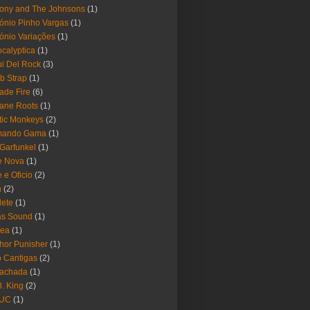
ony and The Johnsons
(1)
ónio Pinho Vargas
(1)
ónio Variações
(1)
calyptica
(1)
i Del Rock
(3)
b Strap
(1)
ade Fire
(6)
ane Roots
(1)
tic Monkeys
(2)
mando Gama
(1)
 Garfunkel
(1)
e Nova
(1)
e e Oficio
(2)
h
(2)
lete
(1)
as Sound
(1)
rea
(1)
hor Punisher
(1)
 Cantigas
(2)
Fachada
(1)
B. King
(2)
UC
(1)