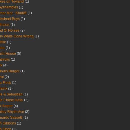
ies on Toyland
(1)
byshambles
(1)
har Mar - Khalifé
(1)
kstreet Boys
(1)
thazar
(1)
d Of Horses
(2)
ry White Gone Wrong
(1)
tille
(1)
ida
(1)
ach House
(5)
tnicks
(1)
ck
(4)
ouin Burger
(1)
rut
(2)
a Fleck
(1)
latrix
(1)
le & Sebastian
(1)
le Chase Hotel
(2)
 Harper
(4)
tley Rhytm Ace
(2)
nardo Sassetti
(1)
h Gibbons
(1)
h Orton
(2)