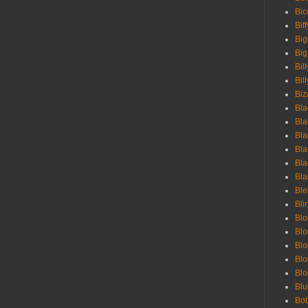
Bic
Bif
Big
Big
Bil
Bill
Biz
Bla
Bla
Bla
Bla
Bla
Bla
Bl
Bli
Blo
Bl
Blo
Blo
Bl
Blu
Bob