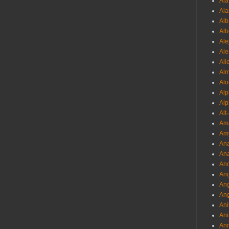
Al
Ala
Alb
Al
Ale
Ale
Ali
Al
Alo
Al
Alp
Alt
Am
Am
Ana
Ana
And
Ang
An
Ang
Ani
Ani
Ann