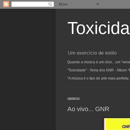
Toxicid
Um exercício de estilo
Quando a música é um vício... um "vene
"Toxicidade" - Tema dos GNR - Álbum "
"A música é o tipo de arte mais perfeit
18/05/10
Ao vivo... GNR