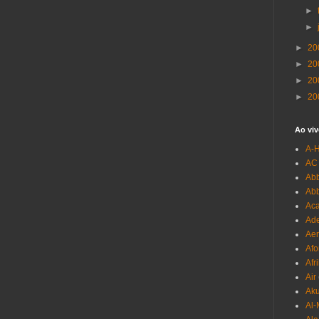
►
►
►
20
►
20
►
20
►
20
Ao viv
A-
AC
Abb
Ab
Aca
Ade
Aer
Afo
Afr
Air
Ak
Al-