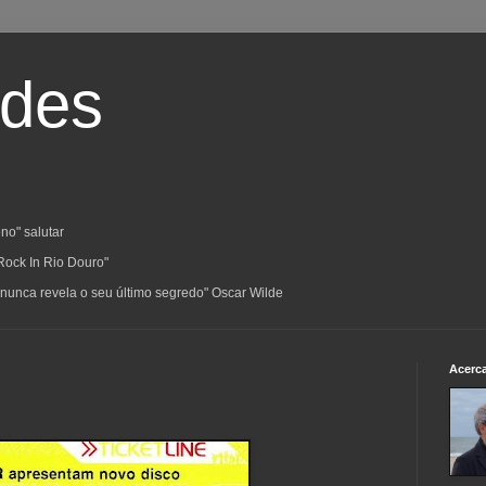
ades
no" salutar
Rock In Rio Douro"
a; nunca revela o seu último segredo" Oscar Wilde
Acerc