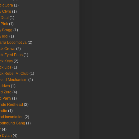
o dObra
(1)
fy Clyro
(1)
 Deal
(1)
 Pink
(1)
ly Bragg
(1)
y Idol
(1)
arra Locomotiva
(2)
ck Crows
(2)
ck Eyed Peas
(1)
ck Keys
(2)
ck Lips
(1)
ck Rebel M. Club
(1)
sted Mechanism
(4)
eiddwn
(1)
nd Zero
(4)
c Party
(1)
onde Redhead
(2)
ndie
(1)
od Incantation
(2)
oodhound Gang
(1)
r
(4)
 Dylan
(4)