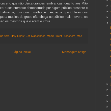
►
 concerto que não deixa grandes lembranças; quanto aos Mão
►
nto e desinteresse demonstrado por algum público presente e
►
ctualmente, funcionam melhor em espaços tipo Coliseu dos
que a música do grupo não chega ao público mais novo e, os
►
 são os mesmos que o eram outrora.
▼
us Alive
,
Holy Ghost
,
Jet
,
Maccabees
,
Manic Street Preachers
,
Mão
Página inicial
Mensagem antiga
►
►
►
►
►