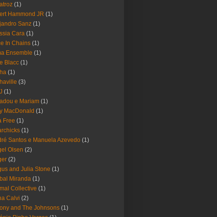
atroz
(1)
bert Hammond JR
(1)
jandro Sanz
(1)
ssia Cara
(1)
ce In Chains
(1)
ma Ensemble
(1)
e Blacc
(1)
pha
(1)
haville
(3)
-J
(1)
adou e Mariam
(1)
y MacDonald
(1)
 Free
(1)
rchicks
(1)
ré Santos e Manuela Azevedo
(1)
el Olsen
(2)
ger
(2)
us and Julia Stone
(1)
bal Miranda
(1)
mal Collective
(1)
a Calvi
(2)
ony and The Johnsons
(1)