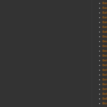
Bac
Bac
Bal
Ban
Bar
Bas
Bat
Be
Bea
Be
Bed
Bei
Bel
Bel
Bel
Bel
Ben
Ben
Ber
Bet
Bet
Bic