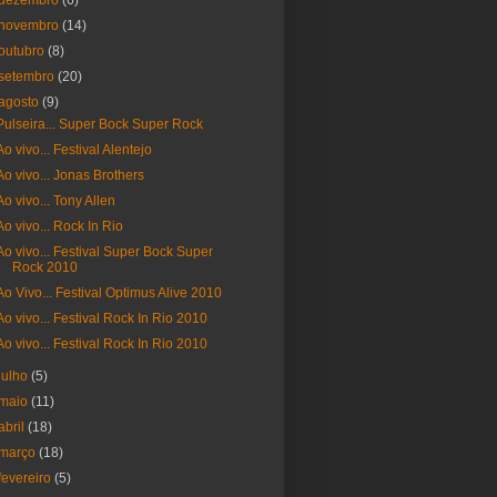
dezembro
(6)
novembro
(14)
outubro
(8)
setembro
(20)
agosto
(9)
Pulseira... Super Bock Super Rock
Ao vivo... Festival Alentejo
Ao vivo... Jonas Brothers
Ao vivo... Tony Allen
Ao vivo... Rock In Rio
Ao vivo... Festival Super Bock Super
Rock 2010
Ao Vivo... Festival Optimus Alive 2010
Ao vivo... Festival Rock In Rio 2010
Ao vivo... Festival Rock In Rio 2010
julho
(5)
maio
(11)
abril
(18)
março
(18)
fevereiro
(5)