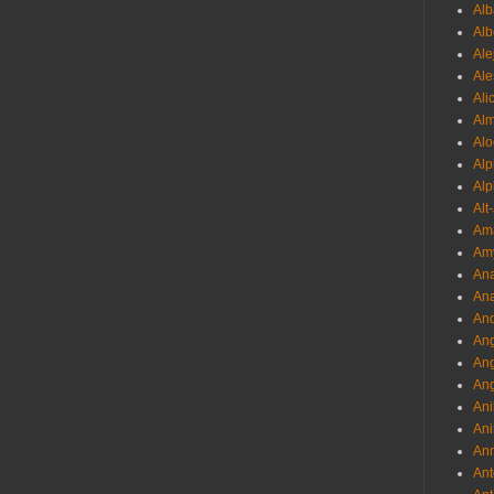
Alb
Al
Ale
Ale
Ali
Al
Alo
Al
Alp
Alt
Am
Am
Ana
Ana
And
Ang
An
Ang
Ani
Ani
Ann
Ant