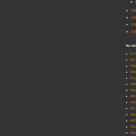
►
►
20
►
20
►
20
►
20
Ao viv
A-
AC
Abb
Ab
Aca
Ade
Aer
Afo
Afr
Air
Ak
Al-
Al
Ala