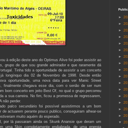
Publi
►
20
►
20
►
20
►
20
►
20
►
20
►
20
vou à edição deste ano do Optimus Alive foi poder assistir ao
►
20
rs, grupo de que sou grande admirador e que raramente dá
►
20
rtugal. Tinha tido a oportunidade de assistir a um concerto
 já longínquo dia 02 de Novembro de 1998. Desde então
►
20
ova oportunidade, uma nova data para ver Manic Street
►
20
s, finalmente chegava esse dia, com o senão de ser num
►
20
um bom concerto em jeito Best Of, no qual o grupo percorreu
oda a sua carreira. No fim, ficou a promessa de regressarem,
►
20
A não perder.
►
20
do palco secundário foi possível assistirmos a um bom
►
20
 de actuarem perante pouco publico, conseguiram alhear-se
►
20
 estiveram muito aquém do esperado.
al, por lá passaram ainda os Skunk Anansie que deram um
▼
20
com uma Skin completamente endiabrada, de uma energia