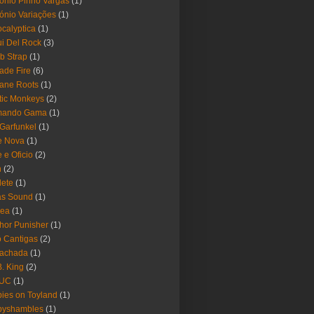
ónio Pinho Vargas
(1)
ónio Variações
(1)
calyptica
(1)
i Del Rock
(3)
b Strap
(1)
ade Fire
(6)
ane Roots
(1)
tic Monkeys
(2)
mando Gama
(1)
 Garfunkel
(1)
e Nova
(1)
e e Oficio
(2)
h
(2)
lete
(1)
as Sound
(1)
rea
(1)
hor Punisher
(1)
 Cantigas
(2)
Fachada
(1)
B. King
(2)
UC
(1)
ies on Toyland
(1)
byshambles
(1)