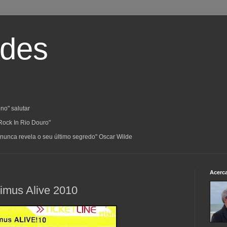
ades
no" salutar
Rock In Rio Douro"
a; nunca revela o seu último segredo" Oscar Wilde
Acerc
timus Alive 2010