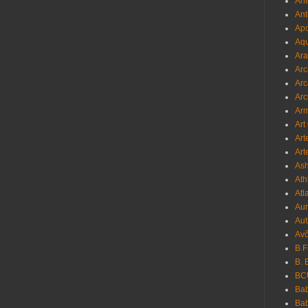
Ant
Ant
Apo
Aqu
Ara
Arc
Arc
Arc
Ar
Art
Art
Art
As
Ath
Atl
Au
Aut
Avô
B 
B. 
BC
Bab
Ba