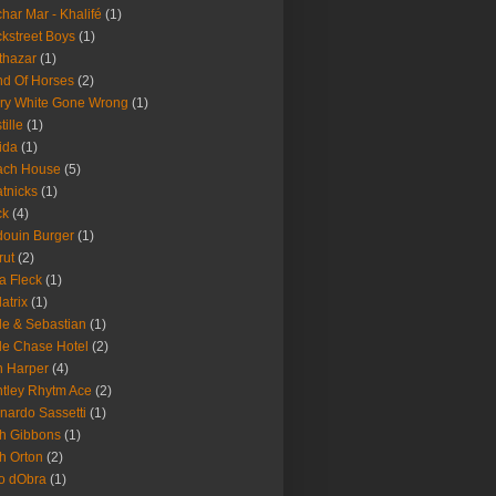
har Mar - Khalifé
(1)
kstreet Boys
(1)
thazar
(1)
d Of Horses
(2)
ry White Gone Wrong
(1)
tille
(1)
ida
(1)
ach House
(5)
tnicks
(1)
ck
(4)
ouin Burger
(1)
rut
(2)
a Fleck
(1)
latrix
(1)
le & Sebastian
(1)
le Chase Hotel
(2)
 Harper
(4)
tley Rhytm Ace
(2)
nardo Sassetti
(1)
h Gibbons
(1)
h Orton
(2)
o dObra
(1)