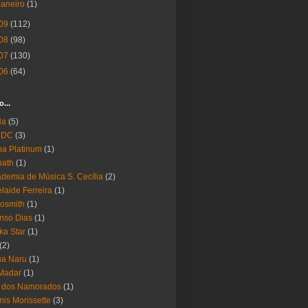
janeiro
(1)
09
(112)
08
(98)
07
(130)
06
(64)
o...
Ha
(5)
 DC
(3)
a Platinum
(1)
bath
(1)
demia de Música S. Cecília
(2)
laide Ferreira
(1)
osmith
(1)
nso Dias
(1)
ika Star
(1)
(2)
ua Naru
(1)
Madar
(1)
a dos Namorados
(1)
nis Morissette
(3)