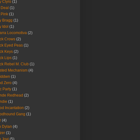
fy Clyro
(1)
 Deal
(1)
 Pink
(1)
ly Bragg
(1)
y Idol
(1)
arra Locomotiva
(2)
ck Crows
(2)
ck Eyed Peas
(1)
ck Keys
(2)
ck Lips
(1)
ck Rebel M. Club
(1)
sted Mechanism
(4)
eiddwn
(1)
nd Zero
(4)
c Party
(1)
onde Redhead
(2)
ndie
(1)
od Incantation
(2)
oodhound Gang
(1)
r
(4)
 Dylan
(4)
zer
(1)
 Jovi
(5)