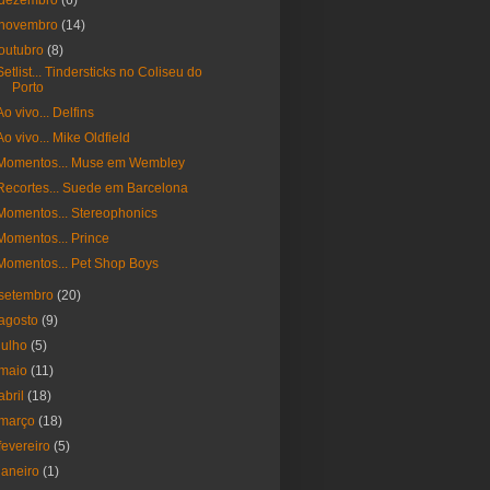
dezembro
(6)
novembro
(14)
outubro
(8)
Setlist... Tindersticks no Coliseu do
Porto
Ao vivo... Delfins
Ao vivo... Mike Oldfield
Momentos... Muse em Wembley
Recortes... Suede em Barcelona
Momentos... Stereophonics
Momentos... Prince
Momentos... Pet Shop Boys
setembro
(20)
agosto
(9)
julho
(5)
maio
(11)
abril
(18)
março
(18)
fevereiro
(5)
janeiro
(1)