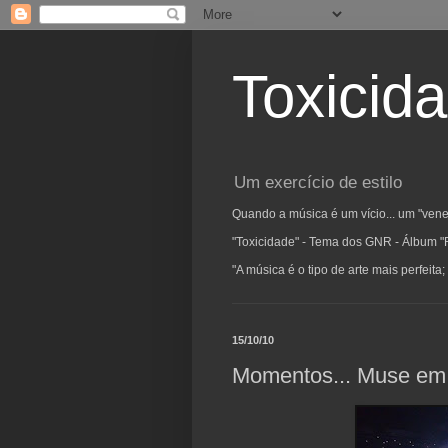
Toxicid
Um exercício de estilo
Quando a música é um vício... um "vene
"Toxicidade" - Tema dos GNR - Álbum "
"A música é o tipo de arte mais perfeit
15/10/10
Momentos... Muse e