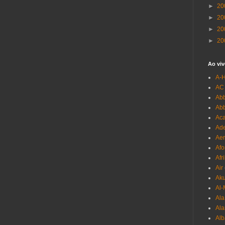
►
20
►
20
►
20
►
20
Ao viv
A-
AC
Abb
Ab
Aca
Ade
Aer
Afo
Afr
Air
Ak
Al-
Al
Ala
Alb