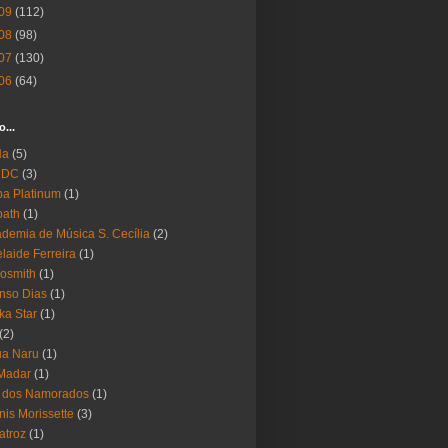
09
(112)
08
(98)
07
(130)
06
(64)
o...
Ha
(5)
 DC
(3)
a Platinum
(1)
bath
(1)
demia de Música S. Cecília
(2)
laide Ferreira
(1)
osmith
(1)
nso Dias
(1)
ika Star
(1)
(2)
ua Naru
(1)
Madar
(1)
a dos Namorados
(1)
nis Morissette
(3)
atroz
(1)