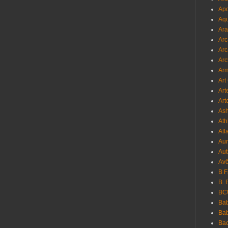
Apo
Aqu
Ara
Arc
Arc
Arc
Ar
Art
Art
Art
As
Ath
Atl
Au
Aut
Avô
B 
B. 
BC
Bab
Ba
Bac