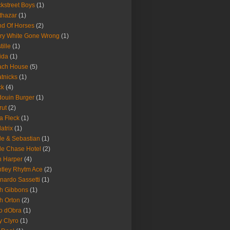
kstreet Boys
(1)
thazar
(1)
d Of Horses
(2)
ry White Gone Wrong
(1)
tille
(1)
ida
(1)
ach House
(5)
tnicks
(1)
ck
(4)
ouin Burger
(1)
rut
(2)
a Fleck
(1)
latrix
(1)
le & Sebastian
(1)
le Chase Hotel
(2)
 Harper
(4)
tley Rhytm Ace
(2)
nardo Sassetti
(1)
h Gibbons
(1)
h Orton
(2)
o dObra
(1)
fy Clyro
(1)