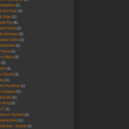
calyptica
(1)
i Del Rock
(3)
b Strap
(1)
ade Fire
(6)
ane Roots
(1)
tic Monkeys
(2)
mando Gama
(1)
 Garfunkel
(1)
e Nova
(1)
e e Oficio
(2)
h
(2)
lete
(1)
as Sound
(1)
rea
(1)
hor Punisher
(1)
 Cantigas
(2)
Fachada
(1)
B. King
(2)
UC
(1)
ies on Toyland
(1)
byshambles
(1)
har Mar - Khalifé
(1)