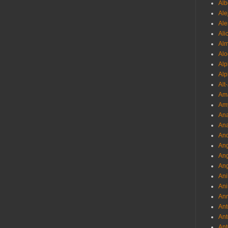
Al
Ale
Ale
Ali
Al
Alo
Al
Alp
Alt
Am
Am
Ana
Ana
And
Ang
An
Ang
Ani
Ani
Ann
Ant
Ant
Ant