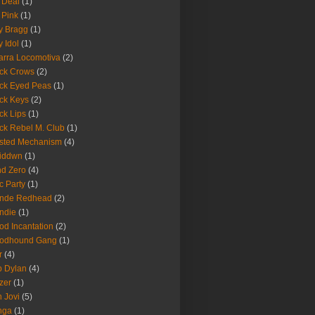
 Deal
(1)
 Pink
(1)
ly Bragg
(1)
y Idol
(1)
arra Locomotiva
(2)
ck Crows
(2)
ck Eyed Peas
(1)
ck Keys
(2)
ck Lips
(1)
ck Rebel M. Club
(1)
sted Mechanism
(4)
eiddwn
(1)
nd Zero
(4)
c Party
(1)
onde Redhead
(2)
ndie
(1)
od Incantation
(2)
oodhound Gang
(1)
r
(4)
 Dylan
(4)
zer
(1)
 Jovi
(5)
nga
(1)