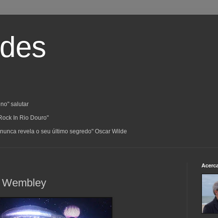
ades
no" salutar
Rock In Rio Douro"
a; nunca revela o seu último segredo" Oscar Wilde
Acerc
m Wembley