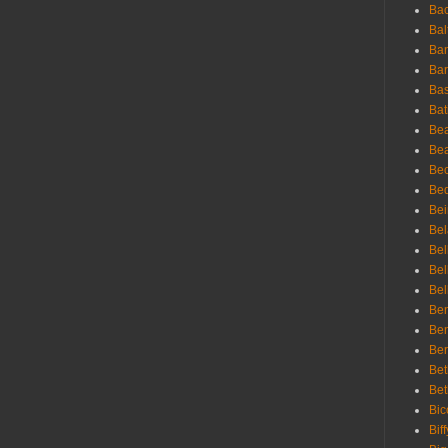
Bac
Bal
Ban
Bar
Bas
Bat
Be
Bea
Be
Bed
Bei
Bel
Bel
Bel
Bel
Ben
Ben
Ber
Bet
Bet
Bic
Bif