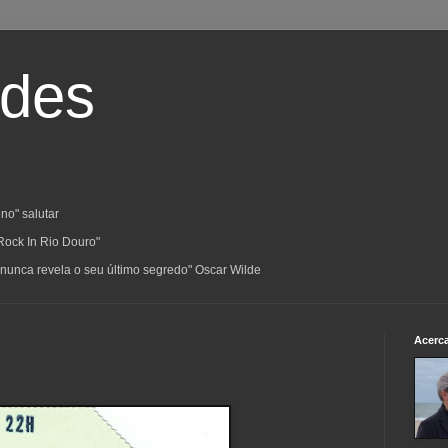
ades
no" salutar
Rock In Rio Douro"
a; nunca revela o seu último segredo" Oscar Wilde
Acerc