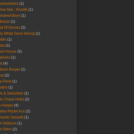
byshambles
(1)
har Mar - Khalifé
(1)
kstreet Boys
(1)
thazar
(1)
d Of Horses
(2)
ry White Gone Wrong
(1)
tille
(1)
ida
(1)
ach House
(5)
tnicks
(1)
ck
(4)
ouin Burger
(1)
rut
(2)
a Fleck
(1)
latrix
(1)
le & Sebastian
(1)
le Chase Hotel
(2)
 Harper
(4)
tley Rhytm Ace
(2)
nardo Sassetti
(1)
h Gibbons
(1)
h Orton
(2)