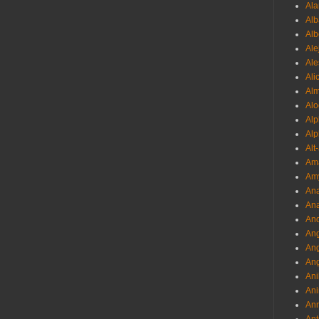
Ala
Alb
Al
Ale
Ale
Ali
Al
Alo
Al
Alp
Alt
Am
Am
Ana
Ana
And
Ang
An
Ang
Ani
Ani
Ann