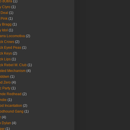
o dObra
(1)
fy Clyro
(1)
 Deal
(1)
 Pink
(1)
ly Bragg
(1)
y Idol
(1)
arra Locomotiva
(2)
ck Crows
(2)
ck Eyed Peas
(1)
ck Keys
(2)
ck Lips
(1)
ck Rebel M. Club
(1)
sted Mechanism
(4)
eiddwn
(1)
nd Zero
(4)
c Party
(1)
onde Redhead
(2)
ndie
(1)
od Incantation
(2)
oodhound Gang
(1)
r
(4)
 Dylan
(4)
zer
(1)