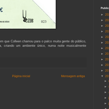
Publi
►
20
►
20
►
20
►
20
►
20
 em que Colleen chamou para o palco muita gente do público,
►
20
a, criando um ambiente único, numa noite musicalmente
►
20
►
20
►
20
►
20
►
20
Página inicial
Mensagem antiga
▼
20
►
►
►
►
►