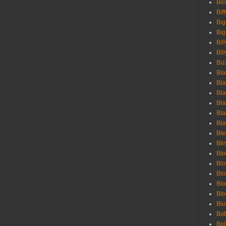
Bic
Bif
Big
Big
Bil
Bill
Biz
Bla
Bla
Bla
Bla
Bla
Bla
Bl
Bli
Blo
Bl
Blo
Blo
Bl
Blu
Bob
Bol