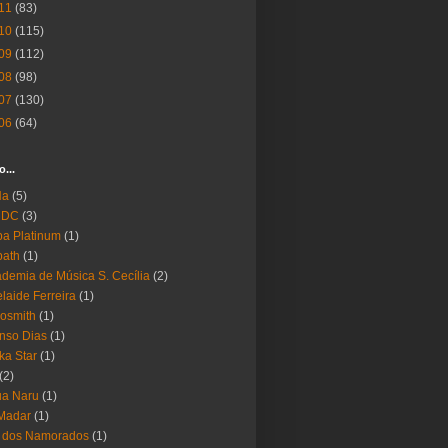
11
(83)
10
(115)
09
(112)
08
(98)
07
(130)
06
(64)
o...
Ha
(5)
 DC
(3)
a Platinum
(1)
bath
(1)
demia de Música S. Cecília
(2)
laide Ferreira
(1)
osmith
(1)
nso Dias
(1)
ika Star
(1)
(2)
ua Naru
(1)
Madar
(1)
a dos Namorados
(1)