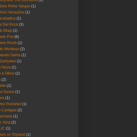
ony and The Johnsons
(1)
ónio Pinho Vargas
(1)
ónio Variações
(1)
calyptica
(1)
i Del Rock
(3)
b Strap
(1)
ade Fire
(6)
ane Roots
(1)
tic Monkeys
(2)
mando Gama
(1)
 Garfunkel
(1)
e Nova
(1)
e e Oficio
(2)
h
(2)
lete
(1)
as Sound
(1)
rea
(1)
hor Punisher
(1)
 Cantigas
(2)
Fachada
(1)
B. King
(2)
UC
(1)
ies on Toyland
(1)