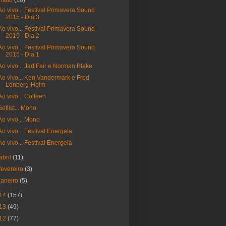
maio
(10)
Ao vivo... Festival Primavera Sound
2015 - Dia 3
Ao vivo... Festival Primavera Sound
2015 - Dia 2
Ao vivo... Festival Primavera Sound
2015 - Dia 1
Ao vivo... Jad Fair e Norman Blake
Ao vivo... Ken Vandermark e Fred
Lonberg-Holm
Ao vivo... Colleen
Setlist... Mono
Ao vivo... Mono
Ao vivo... Festival Energeia
Ao vivo... Festival Energeia
abril
(11)
fevereiro
(3)
janeiro
(5)
14
(157)
13
(49)
12
(77)