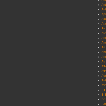
Ant
Ant
Ant
Apo
Aqu
Ara
Arc
Arc
Arc
Ar
Art
Art
Art
As
Ath
Atl
Au
Aut
Avô
B 
B. 
BC
Bab