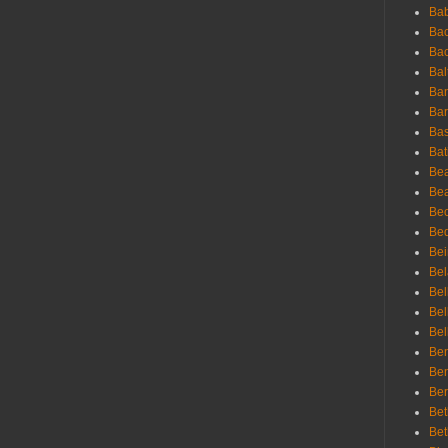
Ba
Bac
Bac
Bal
Ban
Bar
Bas
Bat
Be
Bea
Be
Bed
Bei
Bel
Bel
Bel
Bel
Ben
Ben
Ber
Bet
Bet