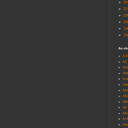
►
20
►
20
►
20
►
20
►
20
►
20
Ao viv
A-
AC
Abb
Ab
Aca
Ade
Aer
Afo
Afr
Air
Ak
Al-
Al