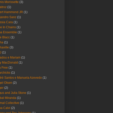
nis Morissette
(3)
atroz
(1)
bert Hammond JR
(1)
jandro Sanz
(1)
ssia Cara
(1)
ce In Chains
(1)
ma Ensemble
(1)
e Blacc
(1)
pha
(1)
haville
(3)
-J
(1)
adou e Mariam
(1)
y MacDonald
(1)
 Free
(1)
rchicks
(1)
ré Santos e Manuela Azevedo
(1)
el Olsen
(2)
ger
(2)
us and Julia Stone
(1)
bal Miranda
(1)
mal Collective
(1)
a Calvi
(2)