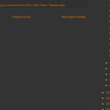
çarra
,
Festival Rock In Rio
,
Haim
,
Muse
,
Tabanka Djaz
Página inicial
Mensagem antiga
►
►
►
►
►
►
20
►
20
►
20
►
20