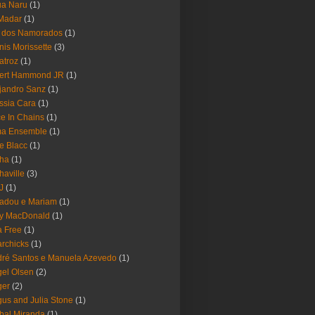
ua Naru
(1)
Madar
(1)
a dos Namorados
(1)
nis Morissette
(3)
atroz
(1)
bert Hammond JR
(1)
jandro Sanz
(1)
ssia Cara
(1)
ce In Chains
(1)
ma Ensemble
(1)
e Blacc
(1)
pha
(1)
haville
(3)
-J
(1)
adou e Mariam
(1)
y MacDonald
(1)
 Free
(1)
rchicks
(1)
ré Santos e Manuela Azevedo
(1)
el Olsen
(2)
ger
(2)
us and Julia Stone
(1)
bal Miranda
(1)