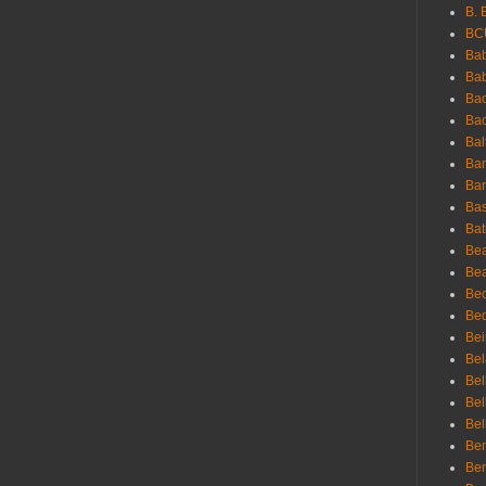
B. 
BC
Bab
Ba
Bac
Bac
Bal
Ban
Bar
Bas
Bat
Be
Bea
Be
Bed
Bei
Bel
Bel
Bel
Bel
Ben
Ben