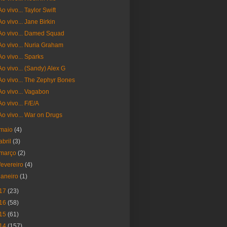
Ao vivo... Taylor Swift
Ao vivo... Jane Birkin
Ao vivo... Damed Squad
Ao vivo... Nuria Graham
Ao vivo... Sparks
Ao vivo... (Sandy) Alex G
Ao vivo... The Zephyr Bones
Ao vivo... Vagabon
Ao vivo... F/E/A
Ao vivo... War on Drugs
maio
(4)
abril
(3)
março
(2)
fevereiro
(4)
janeiro
(1)
17
(23)
16
(58)
15
(61)
14
(157)