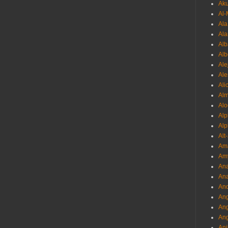
Ak
Al-
Al
Ala
Alb
Al
Ale
Ale
Ali
Al
Alo
Al
Alp
Alt
Am
Am
Ana
Ana
And
Ang
An
Ang
Ani