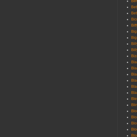
Ber
Bet
Bet
Bic
Bif
Big
Big
Bil
Bill
Biz
Bla
Bla
Bla
Bla
Bla
Bla
Bl
Bli
Blo
Bl
Blo
Blo
Bl