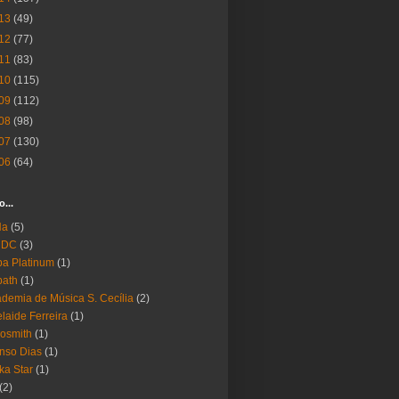
13
(49)
12
(77)
11
(83)
10
(115)
09
(112)
08
(98)
07
(130)
06
(64)
o...
Ha
(5)
 DC
(3)
a Platinum
(1)
bath
(1)
demia de Música S. Cecília
(2)
laide Ferreira
(1)
osmith
(1)
nso Dias
(1)
ika Star
(1)
(2)