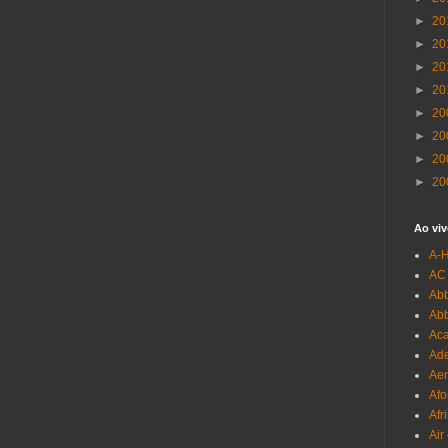
►
20
►
20
►
20
►
20
►
20
►
20
►
20
►
20
Ao viv
A-
AC
Abb
Ab
Aca
Ade
Aer
Afo
Afr
Air