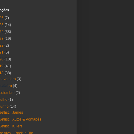
cações
26
(7)
25
(14)
24
(38)
23
(19)
22
(2)
21
(5)
20
(18)
19
(41)
18
(38)
novembro
(3)
outubro
(4)
setembro
(2)
julho
(1)
junho
(14)
Setlist... James
Setlist... Xutos & Pontapés
Setlist... Killers
Ao vivo... Rock in Rio