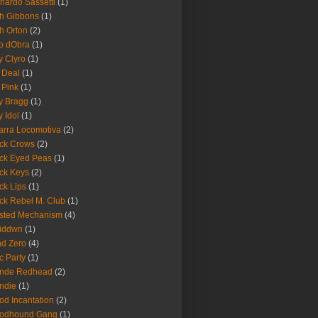
nardo Sassetti
(1)
h Gibbons
(1)
h Orton
(2)
o dObra
(1)
fy Clyro
(1)
 Deal
(1)
 Pink
(1)
ly Bragg
(1)
y Idol
(1)
arra Locomotiva
(2)
ck Crows
(2)
ck Eyed Peas
(1)
ck Keys
(2)
ck Lips
(1)
ck Rebel M. Club
(1)
sted Mechanism
(4)
eiddwn
(1)
nd Zero
(4)
c Party
(1)
onde Redhead
(2)
ndie
(1)
od Incantation
(2)
oodhound Gang
(1)