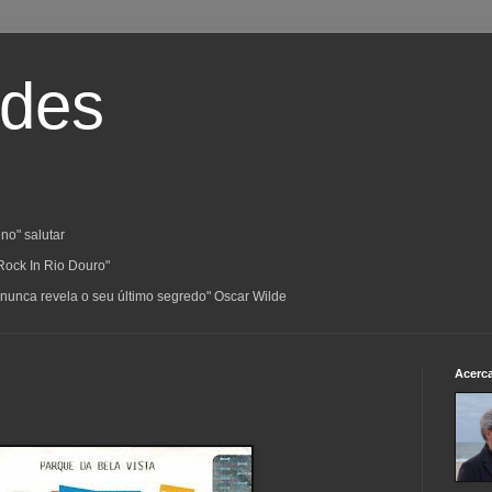
ades
no" salutar
Rock In Rio Douro"
a; nunca revela o seu último segredo" Oscar Wilde
Acerc