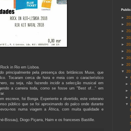
Publi
►
20
►
20
►
20
►
20
►
20
►
20
►
20
►
20
 Rock in Rio em Lisboa.
▼
20
ndo principalmente pela presença dos britânicos Muse, que
►
co. Tocaram cerca de hora e meia com o característico
nero, ou seja, não fazendo incidir a selecção musical em
►
gendo a carreira toda, como se fosse um "Best of..." em
►
ar.
►
 escreve, foi Bonga. Experiente e divertido, este veterano
nso público que se foi aproximando do palco onde durante
▼
evou-nos numa viagem a África, com muita qualidade e
é-Bissau), Diogo Piçarra, Haim e os franceses Bastille.