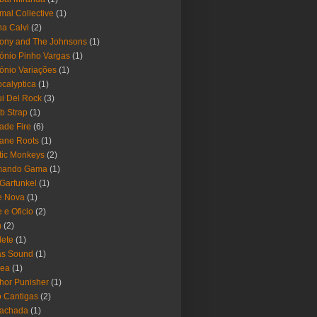
mal Collective
(1)
a Calvi
(2)
ony and The Johnsons
(1)
ónio Pinho Vargas
(1)
ónio Variações
(1)
calyptica
(1)
i Del Rock
(3)
b Strap
(1)
ade Fire
(6)
ane Roots
(1)
tic Monkeys
(2)
mando Gama
(1)
 Garfunkel
(1)
e Nova
(1)
e e Oficio
(2)
h
(2)
lete
(1)
as Sound
(1)
rea
(1)
hor Punisher
(1)
 Cantigas
(2)
Fachada
(1)