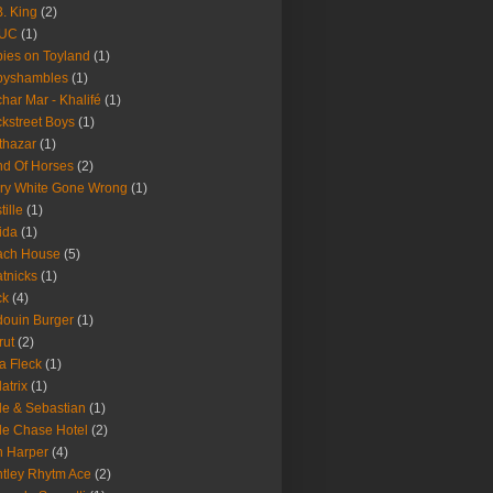
B. King
(2)
UC
(1)
ies on Toyland
(1)
byshambles
(1)
har Mar - Khalifé
(1)
kstreet Boys
(1)
thazar
(1)
d Of Horses
(2)
ry White Gone Wrong
(1)
tille
(1)
ida
(1)
ach House
(5)
tnicks
(1)
ck
(4)
ouin Burger
(1)
rut
(2)
a Fleck
(1)
latrix
(1)
le & Sebastian
(1)
le Chase Hotel
(2)
 Harper
(4)
tley Rhytm Ace
(2)