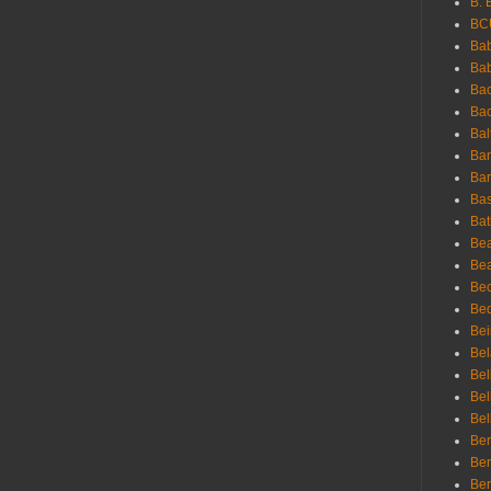
B. 
BC
Bab
Ba
Bac
Bac
Bal
Ban
Bar
Bas
Bat
Be
Bea
Be
Bed
Bei
Bel
Bel
Bel
Bel
Ben
Ben
Ber