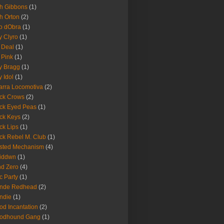
h Gibbons
(1)
h Orton
(2)
o dObra
(1)
fy Clyro
(1)
 Deal
(1)
 Pink
(1)
ly Bragg
(1)
y Idol
(1)
arra Locomotiva
(2)
ck Crows
(2)
ck Eyed Peas
(1)
ck Keys
(2)
ck Lips
(1)
ck Rebel M. Club
(1)
sted Mechanism
(4)
eiddwn
(1)
nd Zero
(4)
c Party
(1)
onde Redhead
(2)
ndie
(1)
od Incantation
(2)
oodhound Gang
(1)