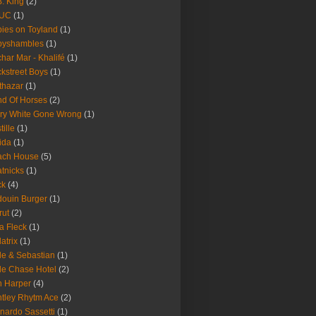
B. King
(2)
UC
(1)
ies on Toyland
(1)
byshambles
(1)
har Mar - Khalifé
(1)
kstreet Boys
(1)
thazar
(1)
d Of Horses
(2)
ry White Gone Wrong
(1)
tille
(1)
ida
(1)
ach House
(5)
tnicks
(1)
ck
(4)
ouin Burger
(1)
rut
(2)
a Fleck
(1)
latrix
(1)
le & Sebastian
(1)
le Chase Hotel
(2)
 Harper
(4)
tley Rhytm Ace
(2)
nardo Sassetti
(1)