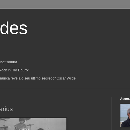
ades
no" salutar
Rock In Rio Douro"
a; nunca revela o seu último segredo" Oscar Wilde
Acerc
arius