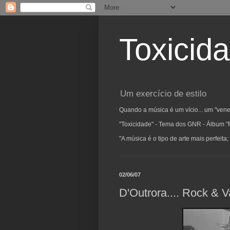
Toxicid
Um exercício de estilo
Quando a música é um vício... um "vene
"Toxicidade" - Tema dos GNR - Álbum "
"A música é o tipo de arte mais perfeit
02/06/07
D'Outrora.... Rock & V