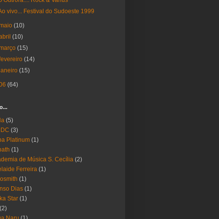
D'Outrora.... Rock & Varius
Ao vivo... Festival do Sudoeste 1999
maio
(10)
abril
(10)
março
(15)
fevereiro
(14)
janeiro
(15)
06
(64)
o...
Ha
(5)
 DC
(3)
a Platinum
(1)
bath
(1)
demia de Música S. Cecília
(2)
laide Ferreira
(1)
osmith
(1)
nso Dias
(1)
ika Star
(1)
(2)
ua Naru
(1)