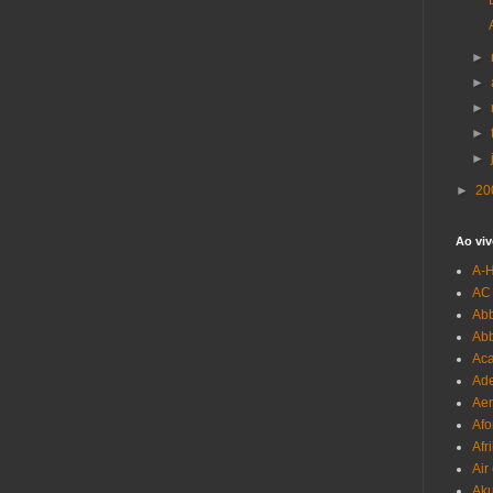
►
►
►
►
►
►
20
Ao viv
A-
AC
Abb
Ab
Aca
Ade
Aer
Afo
Afr
Air
Ak