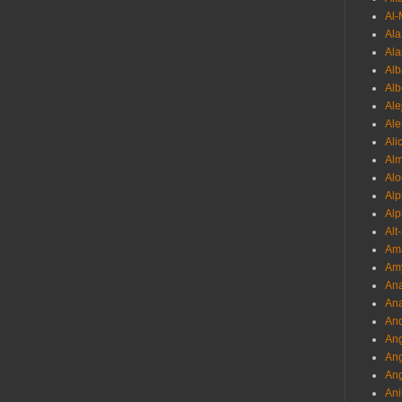
Al-
Al
Ala
Alb
Al
Ale
Ale
Ali
Al
Alo
Al
Alp
Alt
Am
Am
Ana
Ana
And
Ang
An
Ang
Ani