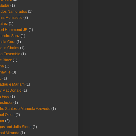
Madar
(1)
a dos Namorados
(1)
nis Morissette
(3)
atroz
(1)
bert Hammond JR
(1)
jandro Sanz
(1)
ssia Cara
(1)
ce In Chains
(1)
ma Ensemble
(1)
e Blacc
(1)
pha
(1)
haville
(3)
-J
(1)
adou e Mariam
(1)
y MacDonald
(1)
 Free
(1)
rchicks
(1)
ré Santos e Manuela Azevedo
(1)
el Olsen
(2)
ger
(2)
us and Julia Stone
(1)
bal Miranda
(1)