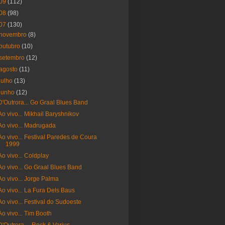
09
(112)
08
(98)
07
(130)
novembro
(8)
outubro
(10)
setembro
(12)
agosto
(11)
julho
(13)
junho
(12)
D'Outrora... Go Graal Blues Band
Ao vivo... Mikhail Baryshnikov
Ao vivo... Madrugada
Ao vivo... Festival Paredes de Coura
1999
Ao vivo... Coldplay
Ao vivo... Go Graal Blues Band
Ao vivo... Jorge Palma
Ao vivo... La Fura Dels Baus
Ao vivo... Festival do Sudoeste
Ao vivo... Tim Booth