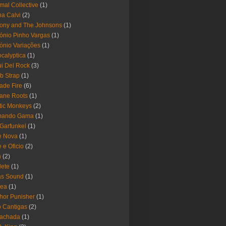
mal Collective
(1)
a Calvi
(2)
ony and The Johnsons
(1)
ónio Pinho Vargas
(1)
ónio Variações
(1)
calyptica
(1)
i Del Rock
(3)
b Strap
(1)
ade Fire
(6)
ane Roots
(1)
tic Monkeys
(2)
mando Gama
(1)
 Garfunkel
(1)
e Nova
(1)
e e Oficio
(2)
h
(2)
lete
(1)
as Sound
(1)
rea
(1)
hor Punisher
(1)
 Cantigas
(2)
Fachada
(1)