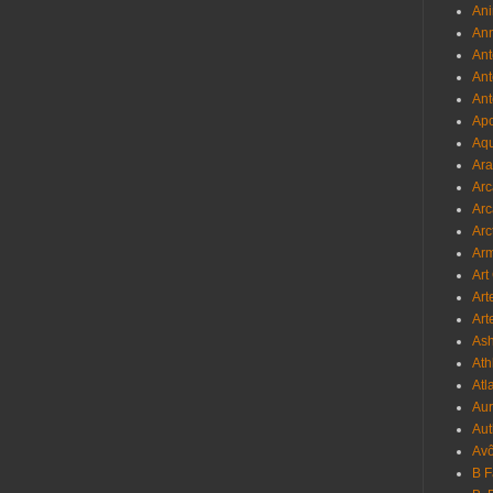
Ani
Ann
Ant
Ant
Ant
Apo
Aqu
Ara
Arc
Arc
Arc
Ar
Art
Art
Art
As
Ath
Atl
Au
Aut
Avô
B 