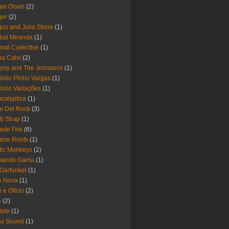
el Olsen
(2)
ger
(2)
us and Julia Stone
(1)
bal Miranda
(1)
mal Collective
(1)
a Calvi
(2)
ony and The Johnsons
(1)
ónio Pinho Vargas
(1)
ónio Variações
(1)
calyptica
(1)
i Del Rock
(3)
b Strap
(1)
ade Fire
(6)
ane Roots
(1)
tic Monkeys
(2)
mando Gama
(1)
 Garfunkel
(1)
e Nova
(1)
e e Oficio
(2)
h
(2)
lete
(1)
as Sound
(1)