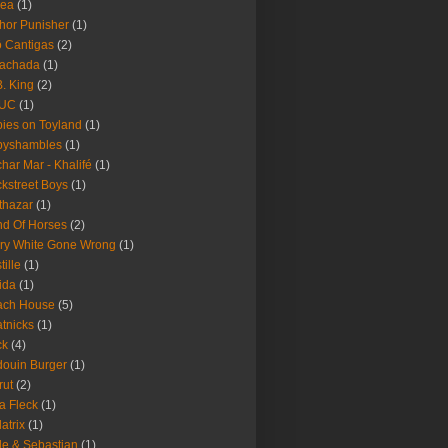
rea
(1)
hor Punisher
(1)
 Cantigas
(2)
Fachada
(1)
B. King
(2)
UC
(1)
ies on Toyland
(1)
byshambles
(1)
har Mar - Khalifé
(1)
kstreet Boys
(1)
thazar
(1)
d Of Horses
(2)
ry White Gone Wrong
(1)
tille
(1)
ida
(1)
ach House
(5)
tnicks
(1)
ck
(4)
ouin Burger
(1)
rut
(2)
a Fleck
(1)
latrix
(1)
le & Sebastian
(1)