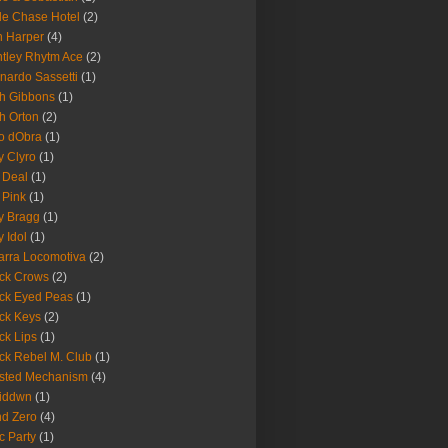
le Chase Hotel
(2)
 Harper
(4)
tley Rhytm Ace
(2)
nardo Sassetti
(1)
h Gibbons
(1)
h Orton
(2)
o dObra
(1)
fy Clyro
(1)
 Deal
(1)
 Pink
(1)
ly Bragg
(1)
y Idol
(1)
arra Locomotiva
(2)
ck Crows
(2)
ck Eyed Peas
(1)
ck Keys
(2)
ck Lips
(1)
ck Rebel M. Club
(1)
sted Mechanism
(4)
eiddwn
(1)
nd Zero
(4)
c Party
(1)