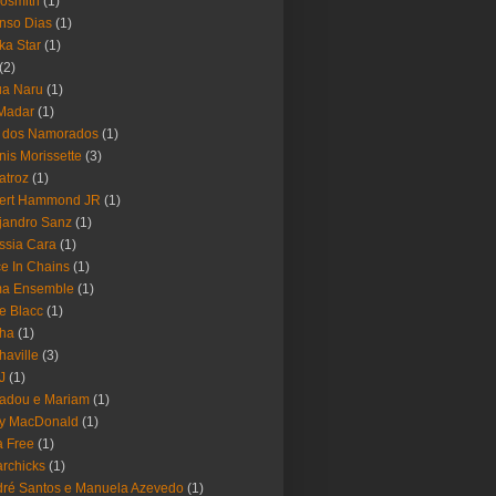
osmith
(1)
nso Dias
(1)
ika Star
(1)
(2)
ua Naru
(1)
Madar
(1)
a dos Namorados
(1)
nis Morissette
(3)
atroz
(1)
bert Hammond JR
(1)
jandro Sanz
(1)
ssia Cara
(1)
ce In Chains
(1)
ma Ensemble
(1)
e Blacc
(1)
pha
(1)
haville
(3)
-J
(1)
adou e Mariam
(1)
y MacDonald
(1)
 Free
(1)
rchicks
(1)
ré Santos e Manuela Azevedo
(1)