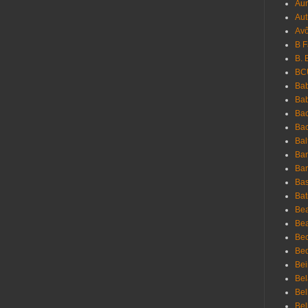
Au
Aut
Avô
B 
B. 
BC
Bab
Ba
Bac
Bac
Bal
Ban
Bar
Bas
Bat
Be
Bea
Be
Bed
Bei
Bel
Bel
Bel