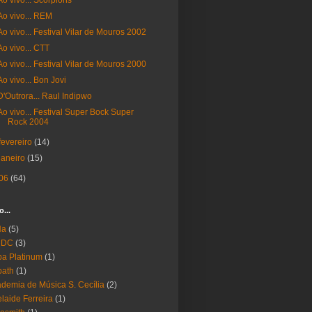
Ao vivo... Scorpions
Ao vivo... REM
Ao vivo... Festival Vilar de Mouros 2002
Ao vivo... CTT
Ao vivo... Festival Vilar de Mouros 2000
Ao vivo... Bon Jovi
D'Outrora... Raul Indipwo
Ao vivo... Festival Super Bock Super
Rock 2004
fevereiro
(14)
janeiro
(15)
06
(64)
o...
Ha
(5)
 DC
(3)
a Platinum
(1)
bath
(1)
demia de Música S. Cecília
(2)
laide Ferreira
(1)