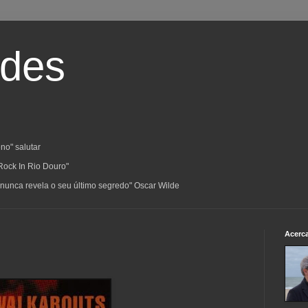
ades
no" salutar
Rock In Rio Douro"
a; nunca revela o seu último segredo" Oscar Wilde
Acerc