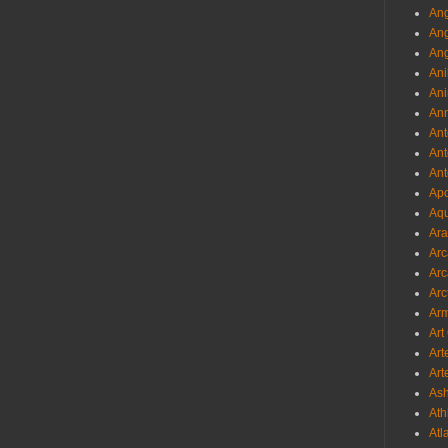
Ang
An
Ang
Ani
Ani
Ann
Ant
Ant
Ant
Apo
Aqu
Ara
Arc
Arc
Arc
Ar
Art
Art
Art
As
Ath
Atl