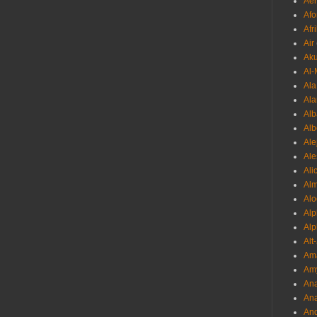
Aer
Afo
Afr
Air
Ak
Al-
Al
Ala
Alb
Al
Ale
Ale
Ali
Al
Alo
Al
Alp
Alt
Am
Am
Ana
Ana
And