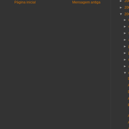
►
20
Página inicial
Mensagem antiga
►
20
▼
20
►
►
►
►
►
►
►
►
▼