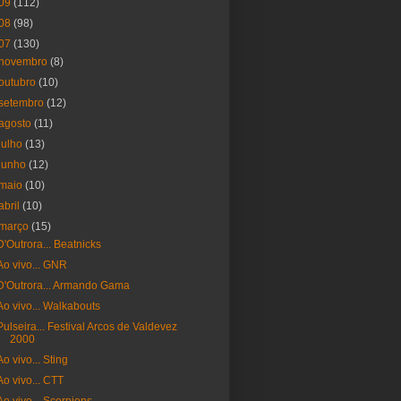
09
(112)
08
(98)
07
(130)
novembro
(8)
outubro
(10)
setembro
(12)
agosto
(11)
julho
(13)
junho
(12)
maio
(10)
abril
(10)
março
(15)
D'Outrora... Beatnicks
Ao vivo... GNR
D'Outrora... Armando Gama
Ao vivo... Walkabouts
Pulseira... Festival Arcos de Valdevez
2000
Ao vivo... Sting
Ao vivo... CTT