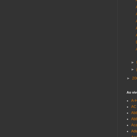
►
►
►
20
Ao viv
A-
AC
Abb
Ab
Aca
Ade