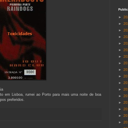
Publi
►
20
►
20
►
20
►
20
►
20
►
20
►
20
►
20
►
20
►
20
►
20
ia
►
20
rto em Lisboa, rumei ao Porto para mais uma noite de boa
►
20
os preferidos.
►
20
►
20
►
20
►
20