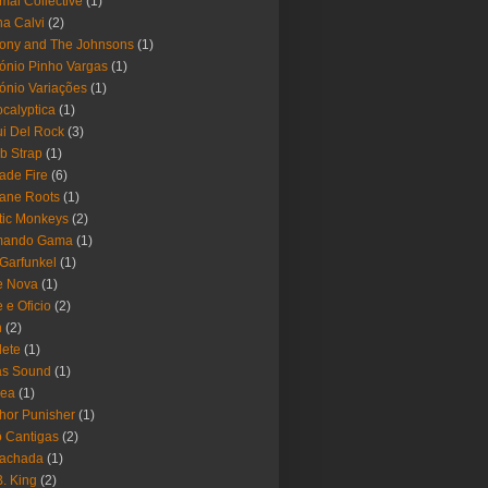
mal Collective
(1)
a Calvi
(2)
ony and The Johnsons
(1)
ónio Pinho Vargas
(1)
ónio Variações
(1)
calyptica
(1)
i Del Rock
(3)
b Strap
(1)
ade Fire
(6)
ane Roots
(1)
tic Monkeys
(2)
mando Gama
(1)
 Garfunkel
(1)
e Nova
(1)
e e Oficio
(2)
h
(2)
lete
(1)
as Sound
(1)
rea
(1)
hor Punisher
(1)
 Cantigas
(2)
Fachada
(1)
B. King
(2)