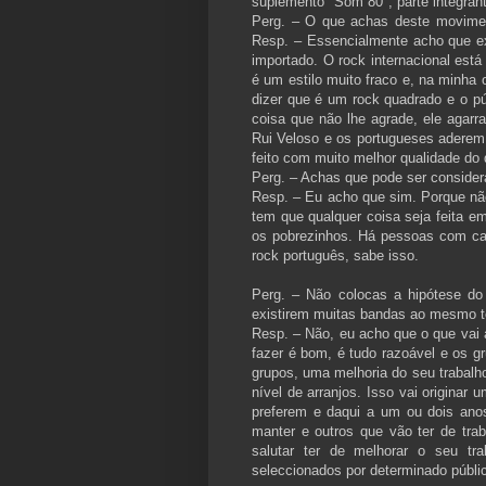
suplemento "Som 80", parte integrante
Perg. – O que achas deste movimen
Resp. – Essencialmente acho que ex
importado. O rock internacional es
é um estilo muito fraco e, na minha 
dizer que é um rock quadrado e o púb
coisa que não lhe agrade, ele agar
Rui Veloso e os portugueses aderem 
feito com muito melhor qualidade do 
Perg. – Achas que pode ser consid
Resp. – Eu acho que sim. Porque nã
tem que qualquer coisa seja feita e
os pobrezinhos. Há pessoas com ca
rock português, sabe isso.
Perg. – Não colocas a hipótese do 
existirem muitas bandas ao mesmo 
Resp. – Não, eu acho que o que vai 
fazer é bom, é tudo razoável e os g
grupos, uma melhoria do seu trabalho
nível de arranjos. Isso vai originar
preferem e daqui a um ou dois ano
manter e outros que vão ter de tra
salutar ter de melhorar o seu tr
seleccionados por determinado públi