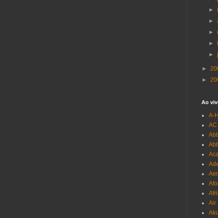
►
►
►
►
►
►
20
►
20
Ao viv
A-
AC
Abb
Ab
Aca
Ade
Aer
Afo
Afr
Air
Ak