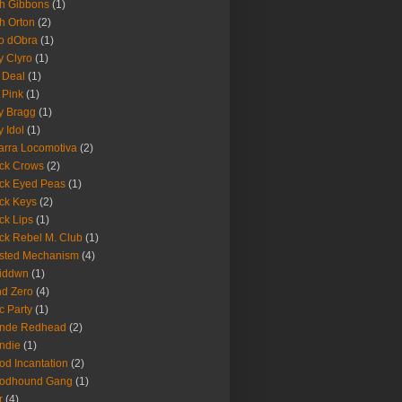
h Gibbons
(1)
h Orton
(2)
o dObra
(1)
fy Clyro
(1)
 Deal
(1)
 Pink
(1)
ly Bragg
(1)
y Idol
(1)
arra Locomotiva
(2)
ck Crows
(2)
ck Eyed Peas
(1)
ck Keys
(2)
ck Lips
(1)
ck Rebel M. Club
(1)
sted Mechanism
(4)
eiddwn
(1)
nd Zero
(4)
c Party
(1)
onde Redhead
(2)
ndie
(1)
od Incantation
(2)
oodhound Gang
(1)
r
(4)