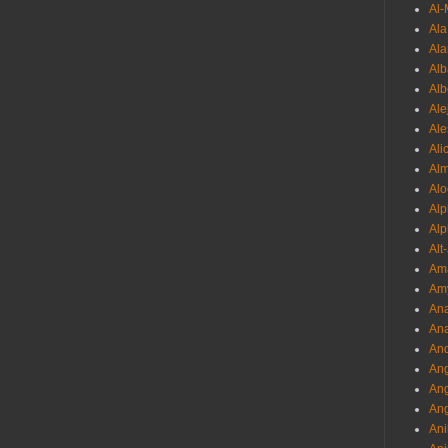
Al-
Al
Ala
Alb
Al
Ale
Ale
Ali
Al
Alo
Al
Alp
Alt
Am
Am
Ana
Ana
And
Ang
An
Ang
Ani