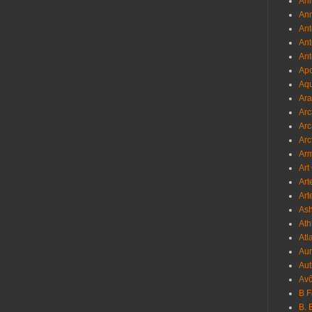
Ani
Ann
Ant
Ant
Ant
Apo
Aqu
Ara
Arc
Arc
Arc
Ar
Art
Art
Art
As
Ath
Atl
Au
Aut
Avô
B 
B. 