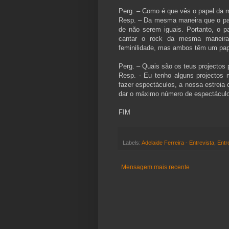
Perg. – Como é que vês o papel da m
Resp. – Da mesma maneira que o p
de não serem iguais. Portanto, o 
cantar o rock da mesma maneir
feminilidade, mas ambos têm um pape
Perg. – Quais são os teus projectos 
Resp. - Eu tenho alguns projectos
fazer espectáculos, a nossa estreia 
dar o máximo número de espectácul
FIM
Labels:
Adelaide Ferreira - Entrevista
,
Entr
Mensagem mais recente