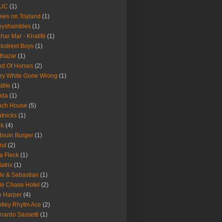
UC
(1)
ies on Toyland
(1)
byshambles
(1)
har Mar - Khalifé
(1)
kstreet Boys
(1)
thazar
(1)
d Of Horses
(2)
ry White Gone Wrong
(1)
tille
(1)
ida
(1)
ach House
(5)
tnicks
(1)
ck
(4)
ouin Burger
(1)
rut
(2)
a Fleck
(1)
latrix
(1)
le & Sebastian
(1)
le Chase Hotel
(2)
 Harper
(4)
tley Rhytm Ace
(2)
nardo Sassetti
(1)