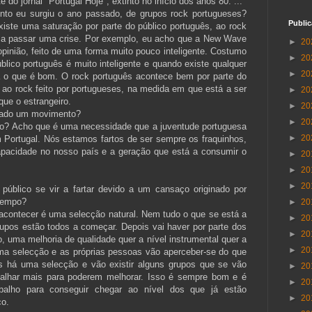
 do jornal "Portugal Hoje", extinto no início dos anos 80. ...
to eu surgiu o ano passado, de grupos rock portugueses?
Publi
iste uma saturação por parte do público português, ao rock
tá a passar uma crise. Por exemplo, eu acho que a New Wave
►
20
opinião, feito de uma forma muito pouco inteligente. Costumo
►
20
lico português é muito inteligente e quando existe qualquer
►
20
ra o que é bom. O rock português acontece bem por parte do
ao rock feito por portugueses, na medida em que está a ser
►
20
que o estrangeiro.
►
20
erado um movimento?
►
20
o? Acho que é uma necessidade que a juventude portuguesa
►
20
m Portugal. Nós estamos fartos de ser sempre os fraquinhos,
pacidade no nosso país e a geração que está a consumir o
►
20
►
20
►
20
público se vir a fartar devido a um cansaço originado por
tempo?
►
20
acontecer é uma selecção natural. Nem tudo o que se está a
►
20
rupos estão todos a começar. Depois vai haver por parte dos
►
20
, uma melhoria de qualidade quer a nível instrumental quer a
►
20
 uma selecção e as próprias pessoas vão aperceber-se do que
s há uma selecção e vão existir alguns grupos que se vão
►
20
balhar mais para poderem melhorar. Isso é sempre bom e é
►
20
abalho para conseguir chegar ao nível dos que já estão
►
20
co.