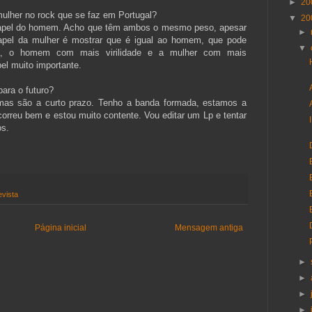
►
20
ulher no rock que se faz em Portugal?
▼
20
apel do homem. Acho que têm ambos o mesmo peso, apesar
►
papel da mulher é mostrar que é igual ao homem, que pode
▼
a, o homem com mais virilidade e a mulher com mais
l muito importante.
para o futuro?
 mas são a curto prazo. Tenho a banda formada, estamos a
correu bem e estou muito contente. Vou editar um Lp e tentar
os.
evista
Página inicial
Mensagem antiga
►
►
►
►