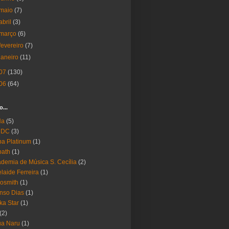
maio
(7)
abril
(3)
março
(6)
fevereiro
(7)
janeiro
(11)
07
(130)
06
(64)
o...
Ha
(5)
 DC
(3)
a Platinum
(1)
bath
(1)
demia de Música S. Cecília
(2)
laide Ferreira
(1)
osmith
(1)
nso Dias
(1)
ika Star
(1)
(2)
ua Naru
(1)