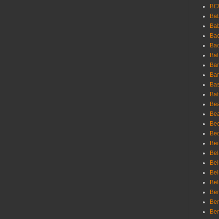
BC
Bab
Ba
Bac
Bac
Bal
Ban
Bar
Bas
Bat
Be
Bea
Be
Bed
Bei
Bel
Bel
Bel
Bel
Ben
Ben
Ber