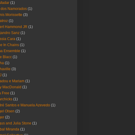
Madar
(1)
a dos Namorados
(1)
nis Morissette
(3)
atroz
(1)
bert Hammond JR
(1)
jandro Sanz
(1)
ssia Cara
(1)
ce In Chains
(1)
ma Ensemble
(1)
e Blacc
(1)
pha
(1)
haville
(3)
-J
(1)
adou e Mariam
(1)
y MacDonald
(1)
 Free
(1)
rchicks
(1)
ré Santos e Manuela Azevedo
(1)
el Olsen
(2)
ger
(2)
us and Julia Stone
(1)
bal Miranda
(1)