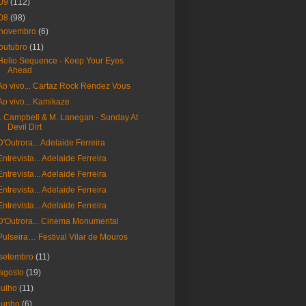
09
(112)
08
(98)
novembro
(6)
outubro
(11)
Helio Sequence - Keep Your Eyes
Ahead
Ao vivo... Cartaz Rock Rendez Vous
Ao vivo... Kamikaze
I. Campbell & M. Lanegan - Sunday At
Devil Dirt
D'Outrora... Adelaide Ferreira
Entrevista... Adelaide Ferreira
Entrevista... Adelaide Ferreira
Entrevista... Adelaide Ferreira
Entrevista... Adelaide Ferreira
D'Outrora... Cinema Monumental
Pulseira… Festival Vilar de Mouros
setembro
(11)
agosto
(19)
julho
(11)
junho
(6)