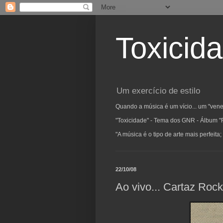
Toxicid
Um exercício de estilo
Quando a música é um vício... um "vene
"Toxicidade" - Tema dos GNR - Álbum "
"A música é o tipo de arte mais perfeit
22/10/08
Ao vivo... Cartaz Ro