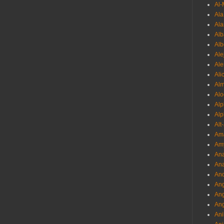
Al-
Al
Ala
Alb
Al
Ale
Ale
Ali
Al
Alo
Al
Alp
Alt
Am
Am
Ana
Ana
And
Ang
An
Ang
Ani