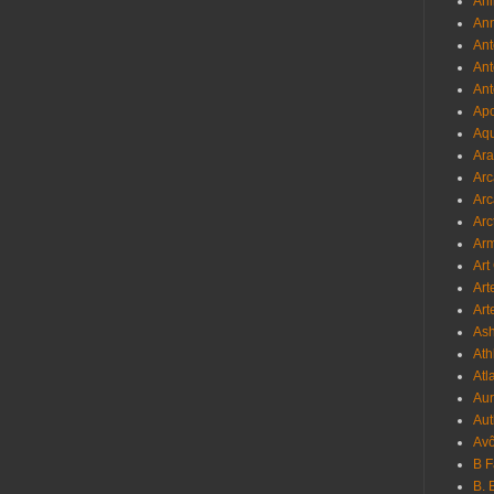
Ani
Ann
Ant
Ant
Ant
Apo
Aqu
Ara
Arc
Arc
Arc
Ar
Art
Art
Art
As
Ath
Atl
Au
Aut
Avô
B 
B. 