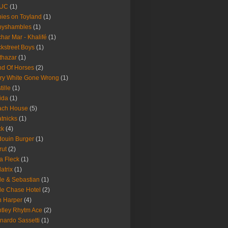
UC
(1)
ies on Toyland
(1)
byshambles
(1)
har Mar - Khalifé
(1)
kstreet Boys
(1)
thazar
(1)
d Of Horses
(2)
ry White Gone Wrong
(1)
tille
(1)
ida
(1)
ach House
(5)
tnicks
(1)
ck
(4)
ouin Burger
(1)
rut
(2)
a Fleck
(1)
latrix
(1)
le & Sebastian
(1)
le Chase Hotel
(2)
 Harper
(4)
tley Rhytm Ace
(2)
nardo Sassetti
(1)