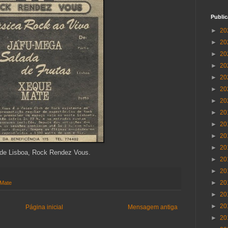
Publi
►
20
►
20
►
20
►
20
►
20
►
20
►
20
►
20
►
20
►
20
►
20
a de Lisboa, Rock Rendez Vous.
►
20
►
20
►
20
Mate
►
20
►
20
Página inicial
Mensagem antiga
►
20