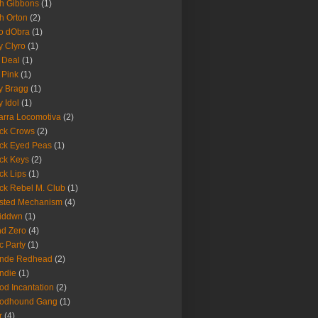
h Gibbons
(1)
h Orton
(2)
o dObra
(1)
fy Clyro
(1)
 Deal
(1)
 Pink
(1)
ly Bragg
(1)
y Idol
(1)
arra Locomotiva
(2)
ck Crows
(2)
ck Eyed Peas
(1)
ck Keys
(2)
ck Lips
(1)
ck Rebel M. Club
(1)
sted Mechanism
(4)
eiddwn
(1)
nd Zero
(4)
c Party
(1)
onde Redhead
(2)
ndie
(1)
od Incantation
(2)
oodhound Gang
(1)
r
(4)