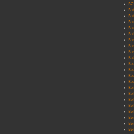
BC
Bab
Ba
Bac
Bac
Bal
Ban
Bar
Bas
Bat
Be
Bea
Be
Bed
Bei
Bel
Bel
Bel
Bel
Ben
Ben
Ber