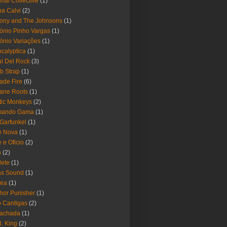
mal Collective
(1)
a Calvi
(2)
ony and The Johnsons
(1)
ónio Pinho Vargas
(1)
ónio Variações
(1)
calyptica
(1)
i Del Rock
(3)
b Strap
(1)
ade Fire
(6)
ane Roots
(1)
tic Monkeys
(2)
mando Gama
(1)
 Garfunkel
(1)
e Nova
(1)
e e Oficio
(2)
h
(2)
lete
(1)
as Sound
(1)
rea
(1)
hor Punisher
(1)
 Cantigas
(2)
Fachada
(1)
B. King
(2)