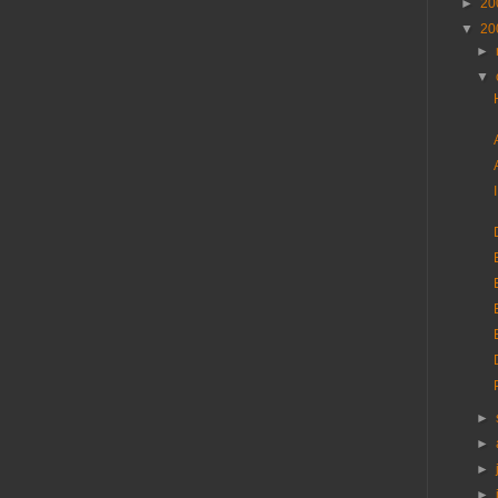
►
20
▼
20
►
▼
►
►
►
►