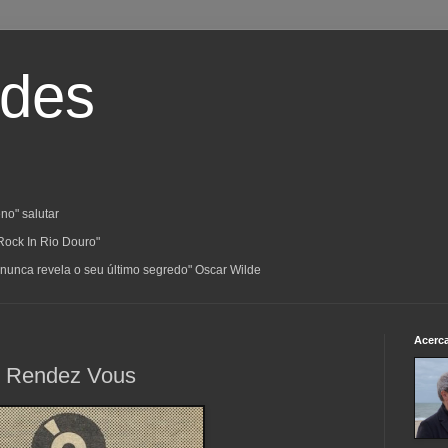
ades
no" salutar
Rock In Rio Douro"
a; nunca revela o seu último segredo" Oscar Wilde
Acerc
ck Rendez Vous