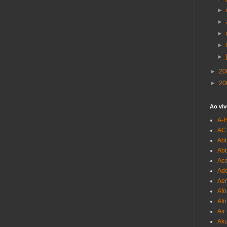
►
►
►
►
►
►
20
►
20
Ao viv
A-
AC
Abb
Ab
Aca
Ade
Aer
Afo
Afr
Air
Ak