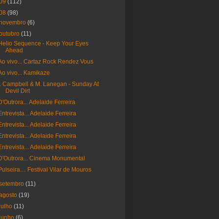
09
(112)
08
(98)
novembro
(6)
outubro
(11)
Helio Sequence - Keep Your Eyes
Ahead
Ao vivo... Cartaz Rock Rendez Vous
Ao vivo... Kamikaze
I. Campbell & M. Lanegan - Sunday At
Devil Dirt
D'Outrora... Adelaide Ferreira
Entrevista... Adelaide Ferreira
Entrevista... Adelaide Ferreira
Entrevista... Adelaide Ferreira
Entrevista... Adelaide Ferreira
D'Outrora... Cinema Monumental
Pulseira… Festival Vilar de Mouros
setembro
(11)
agosto
(19)
julho
(11)
junho
(6)