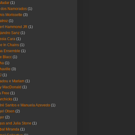
Madar
(1)
a dos Namorados
(1)
nis Morissette
(3)
atroz
(1)
bert Hammond JR
(1)
jandro Sanz
(1)
ssia Cara
(1)
ce In Chains
(1)
ma Ensemble
(1)
e Blacc
(1)
pha
(1)
haville
(3)
-J
(1)
adou e Mariam
(1)
y MacDonald
(1)
 Free
(1)
rchicks
(1)
ré Santos e Manuela Azevedo
(1)
el Olsen
(2)
ger
(2)
us and Julia Stone
(1)
bal Miranda
(1)