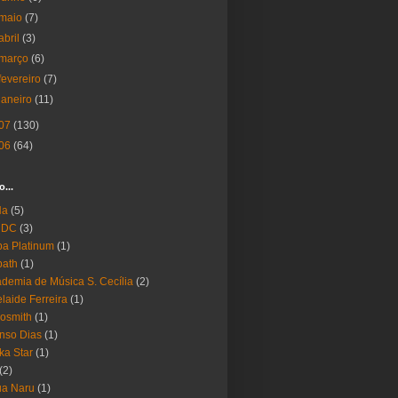
maio
(7)
abril
(3)
março
(6)
fevereiro
(7)
janeiro
(11)
07
(130)
06
(64)
o...
Ha
(5)
 DC
(3)
a Platinum
(1)
bath
(1)
demia de Música S. Cecília
(2)
laide Ferreira
(1)
osmith
(1)
nso Dias
(1)
ika Star
(1)
(2)
ua Naru
(1)