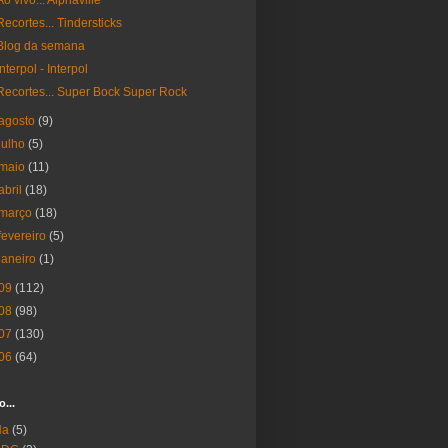
Ao vivo... Alphaville
Recortes... Tindersticks
Blog da semana
Interpol - Interpol
Recortes... Super Bock Super Rock
agosto
(9)
julho
(5)
maio
(11)
abril
(18)
março
(18)
fevereiro
(5)
janeiro
(1)
09
(112)
08
(98)
07
(130)
06
(64)
o...
Ha
(5)