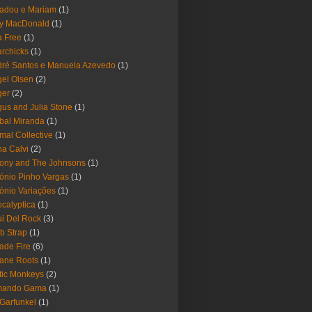
adou e Mariam
(1)
y MacDonald
(1)
 Free
(1)
rchicks
(1)
ré Santos e Manuela Azevedo
(1)
el Olsen
(2)
ger
(2)
us and Julia Stone
(1)
bal Miranda
(1)
mal Collective
(1)
a Calvi
(2)
ony and The Johnsons
(1)
ónio Pinho Vargas
(1)
ónio Variações
(1)
calyptica
(1)
i Del Rock
(3)
b Strap
(1)
ade Fire
(6)
ane Roots
(1)
tic Monkeys
(2)
mando Gama
(1)
 Garfunkel
(1)