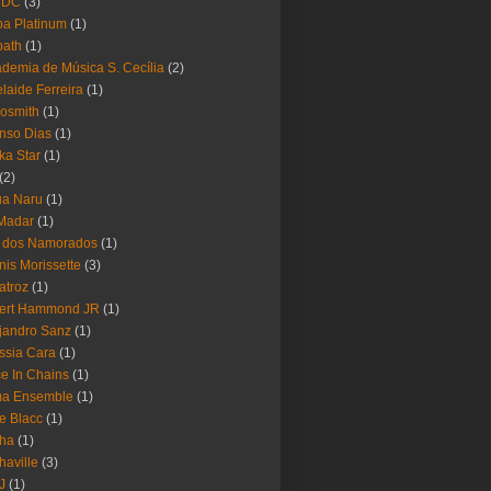
 DC
(3)
a Platinum
(1)
bath
(1)
demia de Música S. Cecília
(2)
laide Ferreira
(1)
osmith
(1)
nso Dias
(1)
ika Star
(1)
(2)
ua Naru
(1)
Madar
(1)
a dos Namorados
(1)
nis Morissette
(3)
atroz
(1)
bert Hammond JR
(1)
jandro Sanz
(1)
ssia Cara
(1)
ce In Chains
(1)
ma Ensemble
(1)
e Blacc
(1)
pha
(1)
haville
(3)
-J
(1)