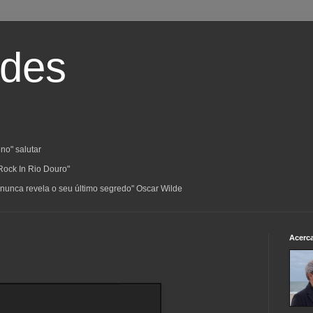
ades
no" salutar
Rock In Rio Douro"
a; nunca revela o seu último segredo" Oscar Wilde
Acerc