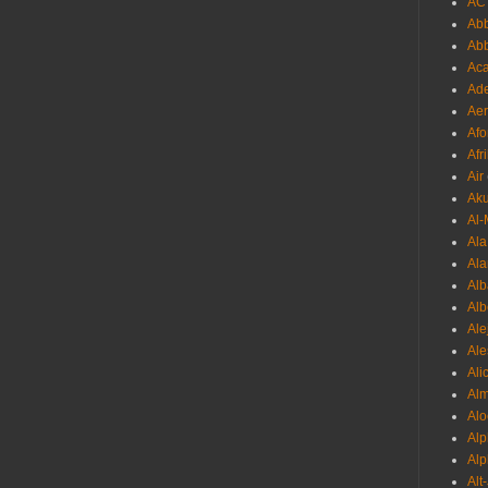
AC
Abb
Ab
Aca
Ade
Aer
Afo
Afr
Air
Ak
Al-
Al
Ala
Alb
Al
Ale
Ale
Ali
Al
Alo
Al
Alp
Alt