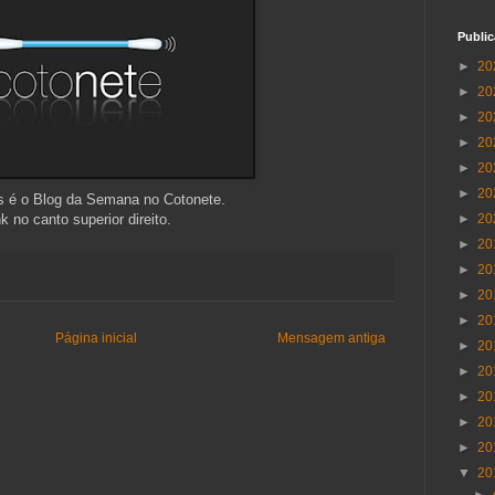
Publi
►
20
►
20
►
20
►
20
►
20
►
20
s é o Blog da Semana no Cotonete.
nk no canto superior direito.
►
20
►
20
►
20
►
20
►
20
Página inicial
Mensagem antiga
►
20
►
20
►
20
►
20
►
20
▼
20