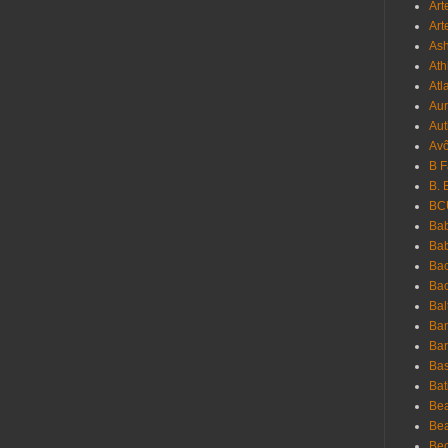
Art
Art
As
Ath
Atl
Au
Aut
Avô
B 
B. 
BC
Bab
Ba
Bac
Bac
Bal
Ban
Bar
Bas
Bat
Be
Bea
Be