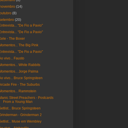
dezembro
(6)
novembro
(14)
outubro
(8)
setembro
(20)
Entrevista... "De Fio a Pavio"
Entrevista... "De Fio a Pavio"
Kele - The Boxer
Momentos... The Big Pink
Entrevista... "De Fio a Pavio"
Ao vivo... Fausto
Momentos... White Rabbits
Momentos... Jorge Palma
Ao vivo... Bruce Springsteen
Arcade Fire - The Suburbs
Momentos... Rammstein
Manic Street Preachers - Postcards
From a Young Man
Setlist... Bruce Springsteen
Grinderman - Grinderman 2
Setlist... Muse em Wembley