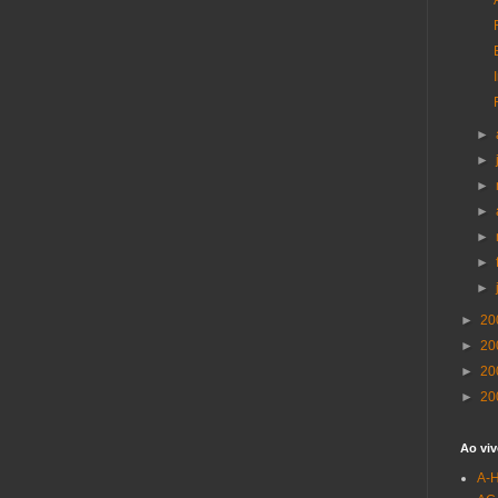
►
►
►
►
►
►
►
►
20
►
20
►
20
►
20
Ao viv
A-