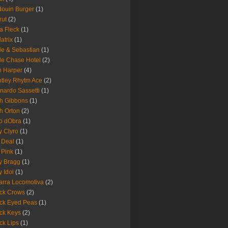
ouin Burger
(1)
rut
(2)
a Fleck
(1)
latrix
(1)
le & Sebastian
(1)
le Chase Hotel
(2)
 Harper
(4)
tley Rhytm Ace
(2)
nardo Sassetti
(1)
h Gibbons
(1)
h Orton
(2)
o dObra
(1)
fy Clyro
(1)
 Deal
(1)
 Pink
(1)
ly Bragg
(1)
y Idol
(1)
arra Locomotiva
(2)
ck Crows
(2)
ck Eyed Peas
(1)
ck Keys
(2)
ck Lips
(1)