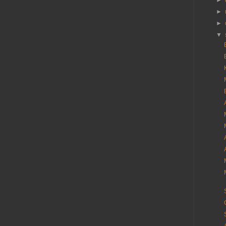
►
►
►
▼