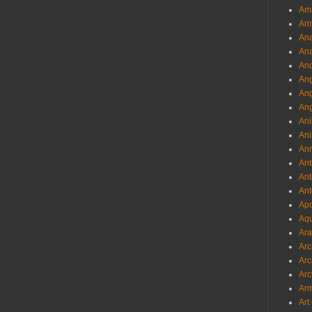
Am
Am
Ana
Ana
And
Ang
An
Ang
Ani
Ani
Ann
Ant
Ant
Ant
Apo
Aqu
Ara
Arc
Arc
Arc
Ar
Art