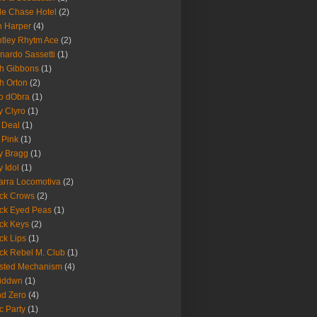
le Chase Hotel
(2)
 Harper
(4)
tley Rhytm Ace
(2)
nardo Sassetti
(1)
h Gibbons
(1)
h Orton
(2)
o dObra
(1)
fy Clyro
(1)
 Deal
(1)
 Pink
(1)
ly Bragg
(1)
y Idol
(1)
arra Locomotiva
(2)
ck Crows
(2)
ck Eyed Peas
(1)
ck Keys
(2)
ck Lips
(1)
ck Rebel M. Club
(1)
sted Mechanism
(4)
eiddwn
(1)
nd Zero
(4)
c Party
(1)