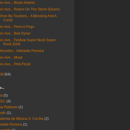
Ao vivo... Bryan Adams
Ao vivo... Riders On The Storm (Doors)
Drive-By Truckers... A Blessing And A
Curse
Ao vivo... Ferro e Fogo
Ao vivo... Bob Dylan
Ao vivo... Festival Super Bock Super
Rock 2006
Recortes... Adelaide Ferreira
Ao vivo... Muse
Ao vivo... Pink Floyd
06
(64)
o...
Ha
(5)
 DC
(3)
a Platinum
(1)
bath
(1)
demia de Música S. Cecília
(2)
laide Ferreira
(1)