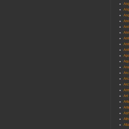
Ang
An
Ang
Ani
Ani
Ann
Ant
Ant
Ant
Apo
Aqu
Ara
Arc
Arc
Arc
Ar
Art
Art
Art
As
Ath
Atl