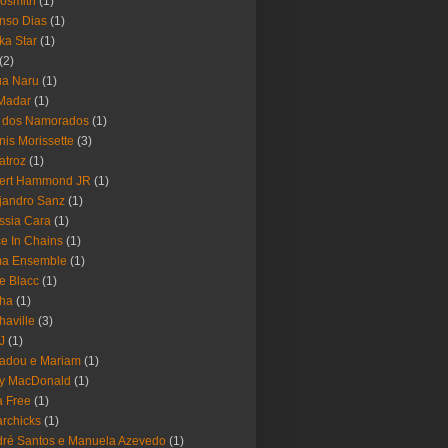
osmith
(1)
nso Dias
(1)
ika Star
(1)
(2)
ua Naru
(1)
Madar
(1)
a dos Namorados
(1)
nis Morissette
(3)
atroz
(1)
bert Hammond JR
(1)
jandro Sanz
(1)
ssia Cara
(1)
ce In Chains
(1)
ma Ensemble
(1)
e Blacc
(1)
pha
(1)
haville
(3)
-J
(1)
adou e Mariam
(1)
y MacDonald
(1)
 Free
(1)
rchicks
(1)
ré Santos e Manuela Azevedo
(1)