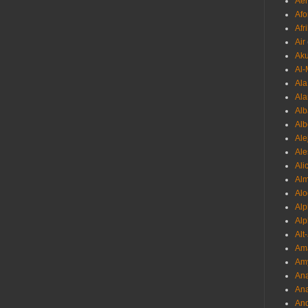
Aer
Afo
Afr
Air
Ak
Al-
Al
Ala
Alb
Al
Ale
Ale
Ali
Al
Alo
Al
Alp
Alt
Am
Am
Ana
Ana
And