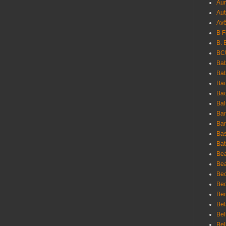
Au
Aut
Avô
B 
B. 
BC
Bab
Ba
Bac
Bac
Bal
Ban
Bar
Bas
Bat
Be
Bea
Be
Bed
Bei
Bel
Bel
Bel