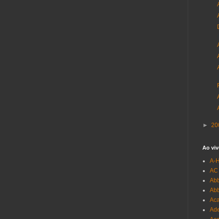
►
20
Ao viv
A-
AC
Abb
Ab
Aca
Ade