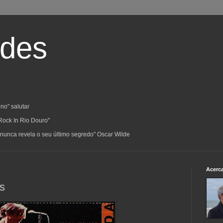
ades
no" salutar
Rock In Rio Douro"
a; nunca revela o seu último segredo" Oscar Wilde
Acerc
s