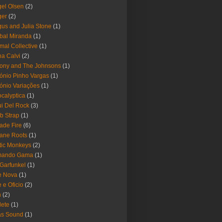
el Olsen
(2)
ger
(2)
us and Julia Stone
(1)
bal Miranda
(1)
mal Collective
(1)
a Calvi
(2)
ony and The Johnsons
(1)
ónio Pinho Vargas
(1)
ónio Variações
(1)
calyptica
(1)
i Del Rock
(3)
b Strap
(1)
ade Fire
(6)
ane Roots
(1)
tic Monkeys
(2)
mando Gama
(1)
 Garfunkel
(1)
e Nova
(1)
e e Oficio
(2)
h
(2)
lete
(1)
as Sound
(1)