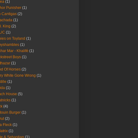
rea
(1)
hor Punisher
(1)
 Cantigas
(2)
Fachada
(1)
B. King
(2)
UC
(1)
ies on Toyland
(1)
byshambles
(1)
har Mar - Khalifé
(1)
kstreet Boys
(1)
thazar
(1)
d Of Horses
(2)
ry White Gone Wrong
(1)
tille
(1)
ida
(1)
ach House
(5)
tnicks
(1)
ck
(4)
ouin Burger
(1)
rut
(2)
a Fleck
(1)
latrix
(1)
le & Sebastian
(1)