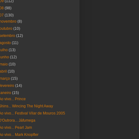
09
(112)
08
(98)
07
(130)
novembro
(8)
outubro
(10)
setembro
(12)
agosto
(11)
julho
(13)
junho
(12)
maio
(10)
abril
(10)
março
(15)
fevereiro
(14)
janeiro
(15)
Ao vivo... Prince
Shins... Wincing The Night Away
Ao vivo... Festival Vilar de Mouros 2005
D'Outrora... Jáfumega
Ao vivo... Pearl Jam
Ao vivo... Mark Knopfler