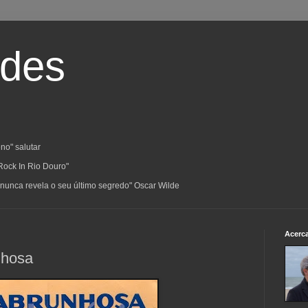
ades
no" salutar
Rock In Rio Douro"
a; nunca revela o seu último segredo" Oscar Wilde
Acerc
nhosa