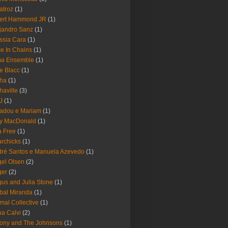
atroz
(1)
bert Hammond JR
(1)
jandro Sanz
(1)
ssia Cara
(1)
ce In Chains
(1)
ma Ensemble
(1)
e Blacc
(1)
pha
(1)
haville
(3)
-J
(1)
adou e Mariam
(1)
y MacDonald
(1)
 Free
(1)
rchicks
(1)
ré Santos e Manuela Azevedo
(1)
el Olsen
(2)
ger
(2)
us and Julia Stone
(1)
bal Miranda
(1)
mal Collective
(1)
a Calvi
(2)
ony and The Johnsons
(1)