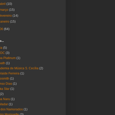
abril
(10)
março
(15)
fevereiro
(14)
janeiro
(15)
06
(64)
o...
Ha
(5)
 DC
(3)
a Platinum
(1)
bath
(1)
demia de Música S. Cecília
(2)
laide Ferreira
(1)
osmith
(1)
nso Dias
(1)
ika Star
(1)
(2)
ua Naru
(1)
Madar
(1)
a dos Namorados
(1)
nis Morissette
(3)