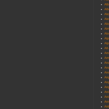
Alb
Al
Ale
Ale
Ali
Al
Alo
Al
Alp
Alt
Am
Am
Ana
Ana
And
Ang
An
Ang
Ani
Ani
Ann
Ant