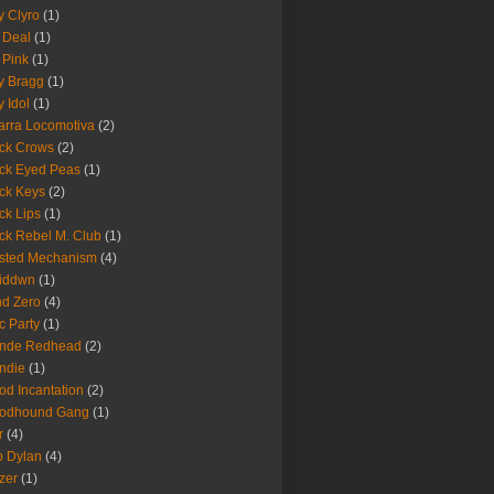
fy Clyro
(1)
 Deal
(1)
 Pink
(1)
ly Bragg
(1)
y Idol
(1)
arra Locomotiva
(2)
ck Crows
(2)
ck Eyed Peas
(1)
ck Keys
(2)
ck Lips
(1)
ck Rebel M. Club
(1)
sted Mechanism
(4)
eiddwn
(1)
nd Zero
(4)
c Party
(1)
onde Redhead
(2)
ndie
(1)
od Incantation
(2)
oodhound Gang
(1)
r
(4)
 Dylan
(4)
zer
(1)