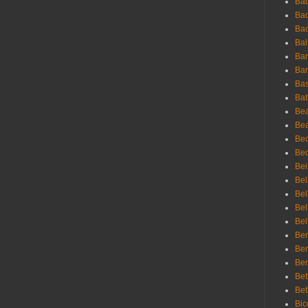
Ba
Bac
Bac
Bal
Ban
Bar
Bas
Bat
Be
Bea
Be
Bed
Bei
Bel
Bel
Bel
Bel
Ben
Ben
Ber
Bet
Bet
Bic