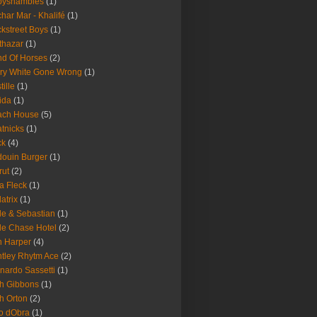
byshambles
(1)
har Mar - Khalifé
(1)
kstreet Boys
(1)
thazar
(1)
d Of Horses
(2)
ry White Gone Wrong
(1)
tille
(1)
ida
(1)
ach House
(5)
tnicks
(1)
ck
(4)
ouin Burger
(1)
rut
(2)
a Fleck
(1)
latrix
(1)
le & Sebastian
(1)
le Chase Hotel
(2)
 Harper
(4)
tley Rhytm Ace
(2)
nardo Sassetti
(1)
h Gibbons
(1)
h Orton
(2)
o dObra
(1)