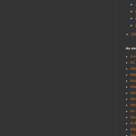
►
►
►
►
►
20
Ao viv
A-
AC
Abb
Ab
Aca
Ade
Aer
Afo
Afr
Air
Ak
Al-
Al
Ala