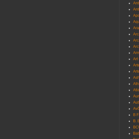
Ant
Ant
Apo
Aqu
Ara
Arc
Arc
Arc
Ar
Art
Art
Art
As
Ath
Atl
Au
Aut
Avô
B 
B. 
BC
Bab