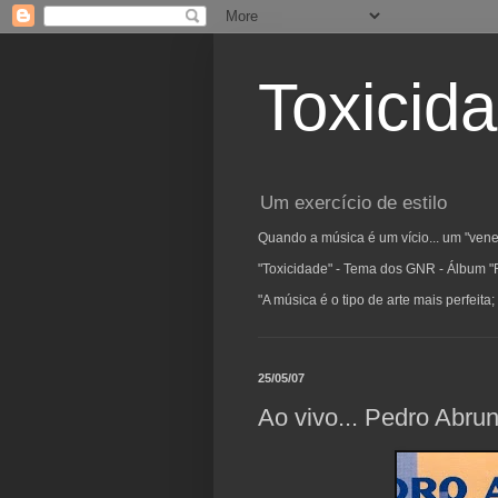
Toxicid
Um exercício de estilo
Quando a música é um vício... um "vene
"Toxicidade" - Tema dos GNR - Álbum "
"A música é o tipo de arte mais perfeit
25/05/07
Ao vivo... Pedro Abru