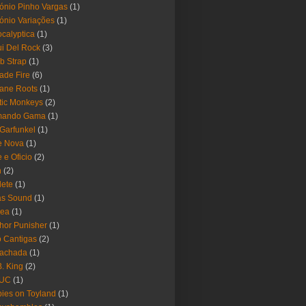
ónio Pinho Vargas
(1)
ónio Variações
(1)
calyptica
(1)
i Del Rock
(3)
b Strap
(1)
ade Fire
(6)
ane Roots
(1)
tic Monkeys
(2)
mando Gama
(1)
 Garfunkel
(1)
e Nova
(1)
e e Oficio
(2)
h
(2)
lete
(1)
as Sound
(1)
rea
(1)
hor Punisher
(1)
 Cantigas
(2)
Fachada
(1)
B. King
(2)
UC
(1)
ies on Toyland
(1)