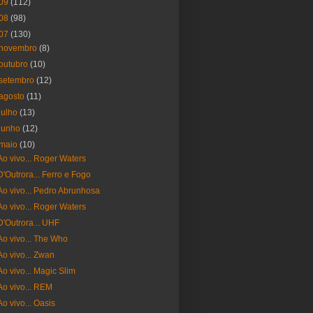
09
(112)
08
(98)
07
(130)
novembro
(8)
outubro
(10)
setembro
(12)
agosto
(11)
julho
(13)
junho
(12)
maio
(10)
Ao vivo... Roger Waters
D'Outrora... Ferro e Fogo
Ao vivo... Pedro Abrunhosa
Ao vivo... Roger Waters
D'Outrora... UHF
Ao vivo... The Who
Ao vivo... Zwan
Ao vivo... Magic Slim
Ao vivo... REM
Ao vivo... Oasis