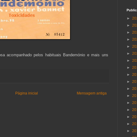
Publi
►
20
►
20
►
20
►
20
►
20
►
20
osa acompanhado pelos habituais Bandemónio e mais uns
►
20
►
20
►
20
►
20
►
20
Página inicial
Mensagem antiga
►
20
►
20
►
20
►
20
►
20
►
20