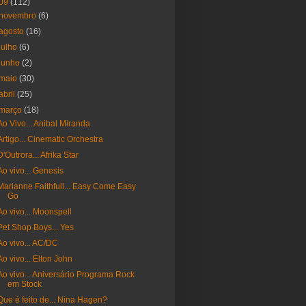
09
(112)
novembro
(6)
agosto
(16)
julho
(6)
junho
(2)
maio
(30)
abril
(25)
março
(18)
Ao Vivo... Anibal Miranda
Artigo... Cinematic Orchestra
D'Outrora... Afrika Star
Ao vivo... Genesis
Marianne Faithfull... Easy Come Easy
Go
Ao vivo... Moonspell
Pet Shop Boys... Yes
Ao vivo... AC/DC
Ao vivo... Elton John
Ao vivo... Aniversário Programa Rock
em Stock
Que é feito de... Nina Hagen?