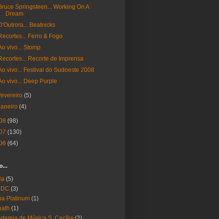
Bruce Springsteen... Working On A
Dream
D'Outrora... Beatnicks
Recortes... Ferro & Fogo
Ao vivo... Stomp
Recortes... Recorte de Imprensa
Ao vivo... Festival do Sudoeste 2008
Ao vivo... Deep Purple
fevereiro
(5)
janeiro
(4)
08
(98)
07
(130)
06
(64)
o...
Ha
(5)
 DC
(3)
a Platinum
(1)
bath
(1)
demia de Música S. Cecília
(2)