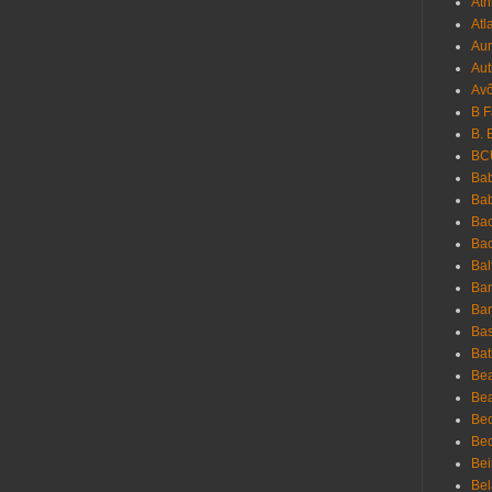
Ath
Atl
Au
Aut
Avô
B 
B. 
BC
Bab
Ba
Bac
Bac
Bal
Ban
Bar
Bas
Bat
Be
Bea
Be
Bed
Bei
Bel