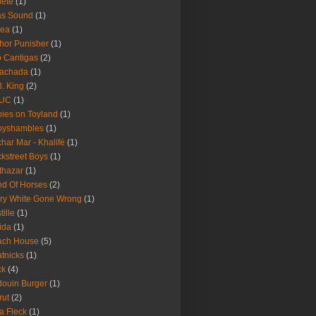
lete
(1)
as Sound
(1)
rea
(1)
hor Punisher
(1)
 Cantigas
(2)
Fachada
(1)
B. King
(2)
UC
(1)
ies on Toyland
(1)
byshambles
(1)
har Mar - Khalifé
(1)
kstreet Boys
(1)
thazar
(1)
d Of Horses
(2)
ry White Gone Wrong
(1)
tille
(1)
ida
(1)
ach House
(5)
tnicks
(1)
ck
(4)
ouin Burger
(1)
rut
(2)
a Fleck
(1)