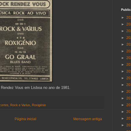
Publi
►
20
►
20
►
20
►
20
►
20
►
20
►
20
►
20
►
20
►
20
►
20
k Rendez Vous em Lisboa no ano de 1981.
►
20
►
20
►
20
cortes
,
Rock e Varius
,
Roxigénio
►
20
►
20
Página inicial
Mensagem antiga
►
20