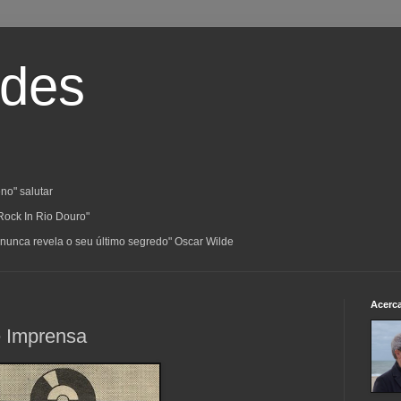
ades
no" salutar
Rock In Rio Douro"
a; nunca revela o seu último segredo" Oscar Wilde
Acerc
e Imprensa