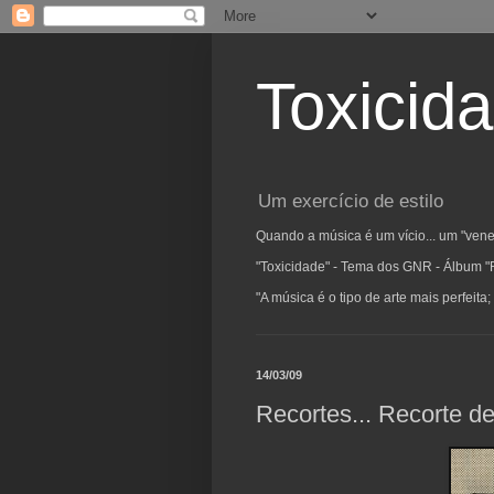
Toxicid
Um exercício de estilo
Quando a música é um vício... um "vene
"Toxicidade" - Tema dos GNR - Álbum "
"A música é o tipo de arte mais perfeit
14/03/09
Recortes... Recorte d