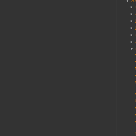
▼
20
►
►
►
►
►
►
▼