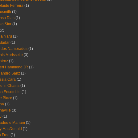
laide Ferreira
(1)
osmith
(1)
nso Dias
(1)
ika Star
(1)
(2)
ua Naru
(1)
Madar
(1)
a dos Namorados
(1)
nis Morissette
(3)
atroz
(1)
bert Hammond JR
(1)
jandro Sanz
(1)
ssia Cara
(1)
ce In Chains
(1)
ma Ensemble
(1)
e Blacc
(1)
pha
(1)
haville
(3)
-J
(1)
adou e Mariam
(1)
y MacDonald
(1)
 Free
(1)