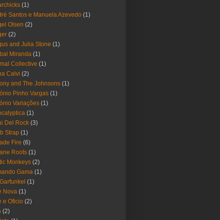
rchicks
(1)
ré Santos e Manuela Azevedo
(1)
el Olsen
(2)
ger
(2)
us and Julia Stone
(1)
bal Miranda
(1)
mal Collective
(1)
a Calvi
(2)
ony and The Johnsons
(1)
ónio Pinho Vargas
(1)
ónio Variações
(1)
calyptica
(1)
i Del Rock
(3)
b Strap
(1)
ade Fire
(6)
ane Roots
(1)
tic Monkeys
(2)
mando Gama
(1)
 Garfunkel
(1)
e Nova
(1)
e e Oficio
(2)
h
(2)