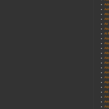
Ade
Aer
Afo
Afr
Air
Ak
Al-
Al
Ala
Alb
Al
Ale
Ale
Ali
Al
Alo
Al
Alp
Alt
Am
Am
Ana