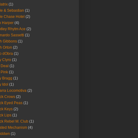
latrix
(1)
le & Sebastian
(1)
le Chase Hotel
(2)
 Harper
(4)
tley Rhytm Ace
(2)
nardo Sassetti
(1)
h Gibbons
(1)
h Orton
(2)
o dObra
(1)
fy Clyro
(1)
 Deal
(1)
 Pink
(1)
ly Bragg
(1)
y Idol
(1)
arra Locomotiva
(2)
ck Crows
(2)
ck Eyed Peas
(1)
ck Keys
(2)
ck Lips
(1)
ck Rebel M. Club
(1)
sted Mechanism
(4)
eiddwn
(1)