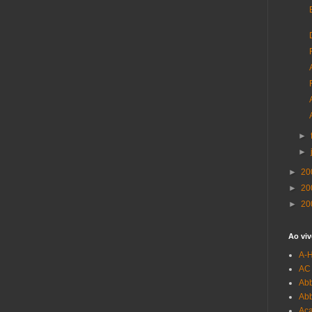
►
►
►
20
►
20
►
20
Ao viv
A-
AC
Abb
Ab
Aca