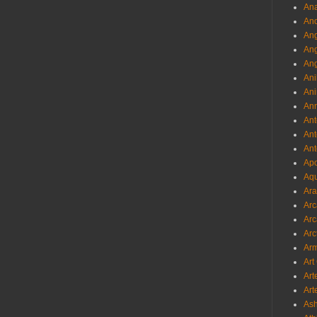
Ana
And
Ang
An
Ang
Ani
Ani
Ann
Ant
Ant
Ant
Apo
Aqu
Ara
Arc
Arc
Arc
Ar
Art
Art
Art
As