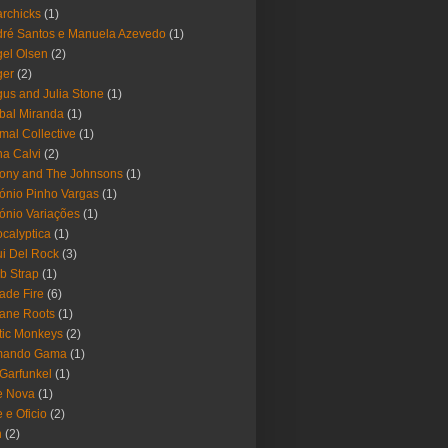
rchicks
(1)
ré Santos e Manuela Azevedo
(1)
el Olsen
(2)
ger
(2)
us and Julia Stone
(1)
bal Miranda
(1)
mal Collective
(1)
a Calvi
(2)
ony and The Johnsons
(1)
ónio Pinho Vargas
(1)
ónio Variações
(1)
calyptica
(1)
i Del Rock
(3)
b Strap
(1)
ade Fire
(6)
ane Roots
(1)
tic Monkeys
(2)
mando Gama
(1)
 Garfunkel
(1)
e Nova
(1)
e e Oficio
(2)
h
(2)