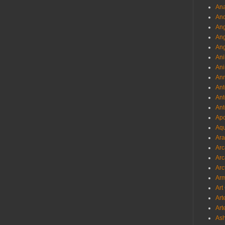
Ana
And
Ang
An
Ang
Ani
Ani
Ann
Ant
Ant
Ant
Apo
Aqu
Ara
Arc
Arc
Arc
Ar
Art
Art
Art
As