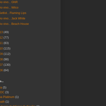
Ao vivo... GNR
Ao vivo... Wilco
Setlist... Flaming Lips
Ao vivo... Jack White
Ao vivo... Beach House
13
(49)
12
(77)
11
(83)
10
(115)
09
(112)
08
(98)
07
(130)
06
(64)
o...
Ha
(5)
 DC
(3)
a Platinum
(1)
bath
(1)