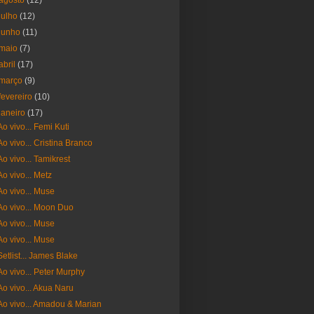
agosto
(12)
julho
(12)
junho
(11)
maio
(7)
abril
(17)
março
(9)
fevereiro
(10)
janeiro
(17)
Ao vivo... Femi Kuti
Ao vivo... Cristina Branco
Ao vivo... Tamikrest
Ao vivo... Metz
Ao vivo... Muse
Ao vivo... Moon Duo
Ao vivo... Muse
Ao vivo... Muse
Setlist... James Blake
Ao vivo... Peter Murphy
Ao vivo... Akua Naru
Ao vivo... Amadou & Marian