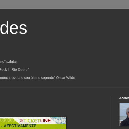
ades
no" salutar
Rock In Rio Douro"
a; nunca revela o seu último segredo" Oscar Wilde
Acerc