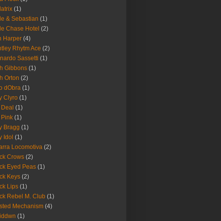
latrix
(1)
le & Sebastian
(1)
le Chase Hotel
(2)
 Harper
(4)
tley Rhytm Ace
(2)
nardo Sassetti
(1)
h Gibbons
(1)
h Orton
(2)
o dObra
(1)
fy Clyro
(1)
 Deal
(1)
 Pink
(1)
ly Bragg
(1)
y Idol
(1)
arra Locomotiva
(2)
ck Crows
(2)
ck Eyed Peas
(1)
ck Keys
(2)
ck Lips
(1)
ck Rebel M. Club
(1)
sted Mechanism
(4)
eiddwn
(1)