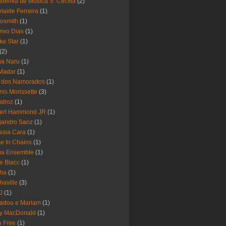
demia de Música S. Cecília
(2)
laide Ferreira
(1)
osmith
(1)
nso Dias
(1)
ika Star
(1)
(2)
ua Naru
(1)
Madar
(1)
a dos Namorados
(1)
nis Morissette
(3)
atroz
(1)
bert Hammond JR
(1)
jandro Sanz
(1)
ssia Cara
(1)
ce In Chains
(1)
ma Ensemble
(1)
e Blacc
(1)
pha
(1)
haville
(3)
-J
(1)
adou e Mariam
(1)
y MacDonald
(1)
 Free
(1)