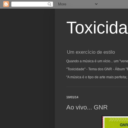
Toxicid
Um exercício de estilo
Quando a música é um vício... um "vene
"Toxicidade" - Tema dos GNR - Álbum "
"A música é o tipo de arte mais perfeit
10/01/14
Ao vivo... GNR