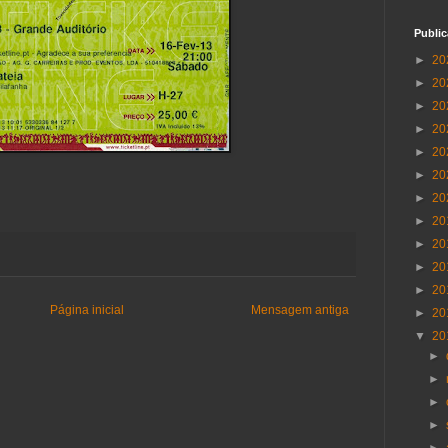
Publi
►
20
►
20
►
20
►
20
►
20
►
20
►
20
►
20
►
20
►
20
►
20
Página inicial
Mensagem antiga
►
20
▼
20
►
►
►
►