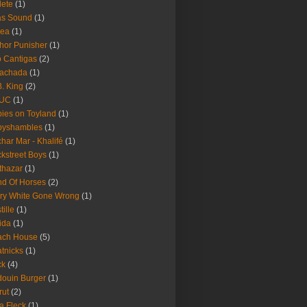
lete
(1)
as Sound
(1)
rea
(1)
hor Punisher
(1)
 Cantigas
(2)
Fachada
(1)
B. King
(2)
UC
(1)
ies on Toyland
(1)
byshambles
(1)
har Mar - Khalifé
(1)
kstreet Boys
(1)
thazar
(1)
d Of Horses
(2)
ry White Gone Wrong
(1)
tille
(1)
ida
(1)
ach House
(5)
tnicks
(1)
ck
(4)
ouin Burger
(1)
rut
(2)
a Fleck
(1)