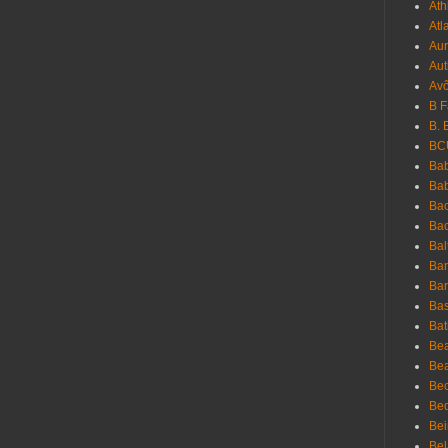
Ath
Atl
Au
Aut
Avô
B 
B. 
BC
Bab
Ba
Bac
Bac
Bal
Ban
Bar
Bas
Bat
Be
Bea
Be
Bed
Bei
Bel