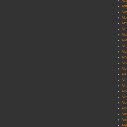
Aca
Ade
Aer
Afo
Afr
Air
Ak
Al-
Al
Ala
Alb
Al
Ale
Ale
Ali
Al
Alo
Al
Alp
Alt
Am
Am
Ana