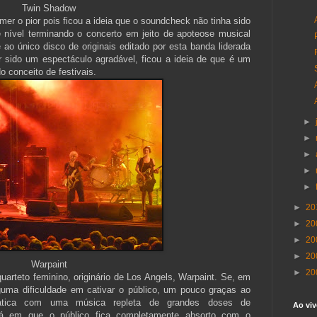
Twin Shadow
mer o pior pois ficou a ideia que o soundcheck não tinha sido
te nível terminando o concerto em jeito de apoteose musical
o único disco de originais editado por esta banda liderada
r sido um espectáculo agradável, ficou a ideia de que é um
o conceito de festivais.
►
►
►
►
►
►
20
►
20
►
20
►
20
Warpaint
►
20
uarteto feminino, originário de Los Angels, Warpaint. Se, em
guma dificuldade em cativar o público, um pouco graças ao
ratica com uma música repleta de grandes doses de
Ao viv
 há em que o público fica completamente absorto com o