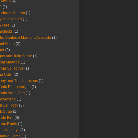
haville
(3)
-J
(1)
adou e Mariam
(1)
y MacDonald
(1)
 Free
(1)
rchicks
(1)
ré Santos e Manuela Azevedo
(1)
el Olsen
(2)
ger
(2)
us and Julia Stone
(1)
bal Miranda
(1)
mal Collective
(1)
a Calvi
(2)
ony and The Johnsons
(1)
ónio Pinho Vargas
(1)
ónio Variações
(1)
calyptica
(1)
i Del Rock
(3)
b Strap
(1)
ade Fire
(6)
ane Roots
(1)
tic Monkeys
(2)
mando Gama
(1)