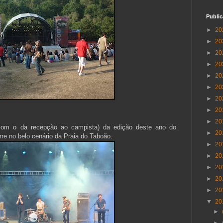
Publi
►
20
►
20
►
20
►
20
►
20
►
20
►
20
►
20
►
20
 com o da recepção ao campista) da edição deste ano do
►
20
re no belo cenário da Praia do Taboão.
►
20
►
20
►
20
►
20
►
20
▼
20
►