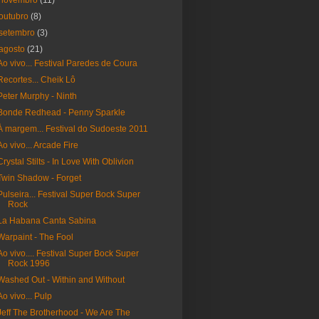
novembro
(11)
outubro
(8)
setembro
(3)
agosto
(21)
Ao vivo... Festival Paredes de Coura
Recortes... Cheik Lô
Peter Murphy - Ninth
Bonde Redhead - Penny Sparkle
À margem... Festival do Sudoeste 2011
Ao vivo... Arcade Fire
Crystal Stilts - In Love With Oblivion
Twin Shadow - Forget
Pulseira... Festival Super Bock Super
Rock
La Habana Canta Sabina
Warpaint - The Fool
Ao vivo.... Festival Super Bock Super
Rock 1996
Washed Out - Within and Without
Ao vivo... Pulp
Jeff The Brotherhood - We Are The