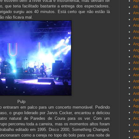
estivem bem a nível vocal e instrumental, mas deviam ter
Alp
, que teria facilitado bastante a entrega dos espectadores.
Alt
brigado surgiu aos 40 minutos. Está certo que não estão lá
Am
ão não ficava mal.
Am
Ana
Ana
And
Ang
An
Ang
Ani
Ani
Ann
Ant
Ant
Ant
Apo
Pulp
Aqu
p entraram em palco para um concerto memorável. Pedindo
Ara
raso, o grupo liderado por Jarvis Cocker, encantou e deliciou
eatro natural de Paredes de Coura para os ver. Com um
Arc
rupo percorreu toda a carreira, mas os momentos altos foram
Arc
 trabalho editado em 1995. Disco 2000, Something Changed,
Arc
uncionaram como a cereja no topo do bolo para uma noite de
Ar