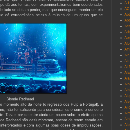
A-
rupo dá aos temas, com experimentalismos bem coordenados
AC
 tudo se deita a perder, mas que conseguem manter um elo
Abb
ue dá extraordinária beleza à música de um grupo que se
Ab
Aca
Ade
Aer
Afo
Afr
Air
Ak
Al-
Al
Ala
Alb
Al
Ale
Blonde Redhead
Ale
momento alto da noite (o regresso dos Pulp a Portugal), a
Ali
o, não foi suficiente para considerar este como o concerto
Al
te. Talvez por se estar ainda um pouco sobre o efeito que as
Alo
onde Redhead não deslumbraram, apesar de terem estado em
Al
interpretados e com algumas boas doses de improvisações.