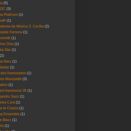
Ha
(5)
 DC
(3)
a Platinum
(1)
bath
(1)
demia de Música S. Cecília
(2)
laide Ferreira
(1)
osmith
(1)
nso Dias
(1)
ika Star
(1)
(2)
ua Naru
(1)
Madar
(1)
a dos Namorados
(1)
nis Morissette
(3)
atroz
(1)
bert Hammond JR
(1)
jandro Sanz
(1)
ssia Cara
(1)
ce In Chains
(1)
ma Ensemble
(1)
e Blacc
(1)
pha
(1)