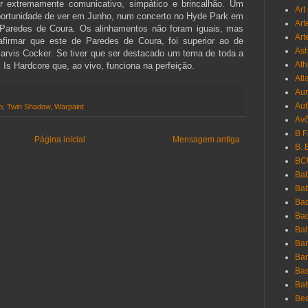
 extremamente comunicativo, simpático e brincalhão. Um
Art
oportunidade de ver em Junho, num concerto no Hyde Park em
Art
Paredes de Coura. Os alinhamentos não foram iguais, mas
Art
afirmar que este de Paredes de Coura, foi superior ao de
As
Jarvis Cocker. Se tiver que ser destacado um tema de toda a
Ath
Is Hardcore que, ao vivo, funciona na perfeição.
Atl
Au
Aut
p
,
Twin Shadow
,
Warpaint
Avô
B 
Página inicial
Mensagem antiga
B. 
BC
Bab
Ba
Bac
Bac
Bal
Ban
Bar
Bas
Bat
Be