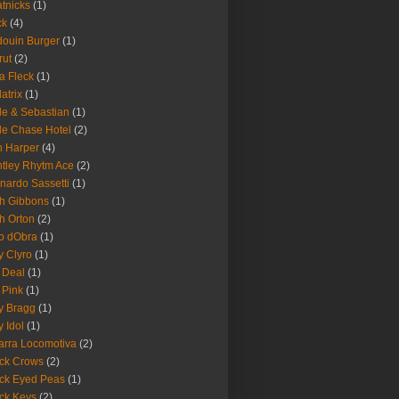
tnicks
(1)
ck
(4)
ouin Burger
(1)
rut
(2)
a Fleck
(1)
latrix
(1)
le & Sebastian
(1)
le Chase Hotel
(2)
 Harper
(4)
tley Rhytm Ace
(2)
nardo Sassetti
(1)
h Gibbons
(1)
h Orton
(2)
o dObra
(1)
fy Clyro
(1)
 Deal
(1)
 Pink
(1)
ly Bragg
(1)
y Idol
(1)
arra Locomotiva
(2)
ck Crows
(2)
ck Eyed Peas
(1)
ck Keys
(2)