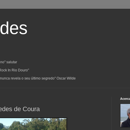
ades
no" salutar
Rock In Rio Douro"
a; nunca revela o seu último segredo" Oscar Wilde
Acerc
redes de Coura