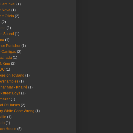
 Garfunkel
(1)
e Nova
(1)
e e Oficio
(2)
h
(2)
lete
(1)
as Sound
(1)
rea
(1)
hor Punisher
(1)
 Cantigas
(2)
Fachada
(1)
B. King
(2)
UC
(1)
ies on Toyland
(1)
byshambles
(1)
har Mar - Khalifé
(1)
kstreet Boys
(1)
thazar
(1)
d Of Horses
(2)
ry White Gone Wrong
(1)
tille
(1)
ida
(1)
ach House
(5)