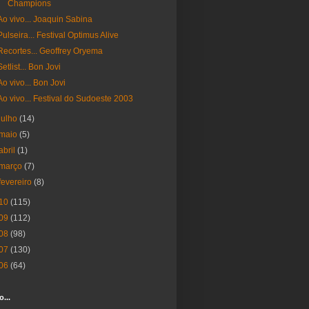
Champions
Ao vivo... Joaquin Sabina
Pulseira... Festival Optimus Alive
Recortes... Geoffrey Oryema
Setlist... Bon Jovi
Ao vivo... Bon Jovi
Ao vivo... Festival do Sudoeste 2003
julho
(14)
maio
(5)
abril
(1)
março
(7)
fevereiro
(8)
10
(115)
09
(112)
08
(98)
07
(130)
06
(64)
o...