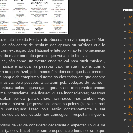
Publi
►
20
►
20
►
20
►
20
ouve até hoje do Festival do Sudoeste na Zambujeira do Mar.
ém de não gostar de nenhum dos grupos ou músicos que ia
►
20
com excepção dos National e Interpol - não tenho paciência
►
20
l da maior parte dos jovens que vai a este festival.
►
20
ta-se, não como um evento onde se vai para ouvir música ,
►
20
úsica e ao qual as pessoas vão, na sua maioria, com o
a irresponsável; pelo menos é a ideia com que transparece.
►
20
o parque de campismo durante os dias todos em que decorre
►
20
 música; vejo pessoas a atirarem pela vedação do recinto -
►
20
 entrada pelos seguranças - garrafas de refrigerantes cheias
rma inconsciente, até ficarem quase inconscientes; pessoas
►
20
cabam por cair para o chão, inanimados; mas também vejo
►
20
 ouvir a música que passa nos diversos palcos (às vezes mal
►
20
 o conseguem fazer, pois estão constantemente a ser
►
20
e devido ao seu estado não conseguem respeitar ninguém,
▼
20
osso deixar de considerar decadente o espectáculo que se
►
al (já de si fraco), mas sim o espectáculo humano, se é que