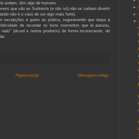
►
r lá andam, têm algo de humano.
►
ovens que vão ao Sudoeste (e não só) não se saibam divertir
ndo não é o caso de ser algo mais forte).
►
em excepções e quem as pratica, seguramente que daqui a
▼
 felicidade de recordar os bons momentos que lá passou,
lado" (álcool e outros produtos) de forma inconsciente, de
da.
Página inicial
Mensagem antiga