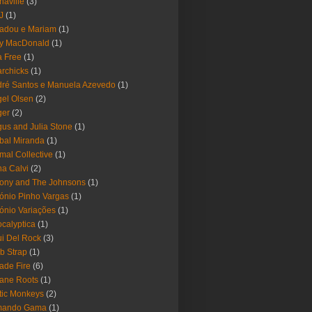
haville
(3)
-J
(1)
adou e Mariam
(1)
y MacDonald
(1)
 Free
(1)
rchicks
(1)
ré Santos e Manuela Azevedo
(1)
el Olsen
(2)
ger
(2)
us and Julia Stone
(1)
bal Miranda
(1)
mal Collective
(1)
a Calvi
(2)
ony and The Johnsons
(1)
ónio Pinho Vargas
(1)
ónio Variações
(1)
calyptica
(1)
i Del Rock
(3)
b Strap
(1)
ade Fire
(6)
ane Roots
(1)
tic Monkeys
(2)
mando Gama
(1)