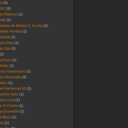
Ha
(5)
 DC
(3)
a Platinum
(1)
bath
(1)
demia de Música S. Cecília
(2)
laide Ferreira
(1)
osmith
(1)
nso Dias
(1)
ika Star
(1)
(2)
ua Naru
(1)
Madar
(1)
a dos Namorados
(1)
nis Morissette
(3)
atroz
(1)
bert Hammond JR
(1)
jandro Sanz
(1)
ssia Cara
(1)
ce In Chains
(1)
ma Ensemble
(1)
e Blacc
(1)
pha
(1)