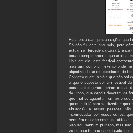
Fui a onze das quinze edições que h
Só não fui este ano pois, para a
actuar na Herdade da Casa Branca - 
para o comportamento quase irraciona
Hoje em dia, este festival apresen
mas sim como um evento onde há m
objectivo de se embebedarem de form
Conheço quem lá vá e que não sai d
o que é suposto ser um festival de
pois caso contrário seriam retidas à
de vinho, que depois devoram de fo
que mal se aguentam em pé e que a
quem está lá para se divertir e quer
situados), e essas pessoas não
incomodadas por esses outros, qu
nem têm a noção das suas atitudes.
Não sou nenhum puritano, mas não p
vê no recinto, não espectáculo music