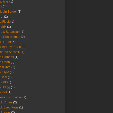
tnicks
(1)
ck
(4)
ouin Burger
(1)
rut
(2)
a Fleck
(1)
latrix
(1)
le & Sebastian
(1)
le Chase Hotel
(2)
 Harper
(4)
tley Rhytm Ace
(2)
nardo Sassetti
(1)
h Gibbons
(1)
h Orton
(2)
o dObra
(1)
fy Clyro
(1)
 Deal
(1)
 Pink
(1)
ly Bragg
(1)
y Idol
(1)
arra Locomotiva
(2)
ck Crows
(2)
ck Eyed Peas
(1)
ck Keys
(2)