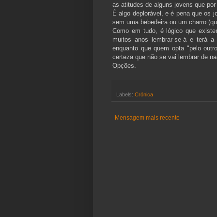
as atitudes de alguns jovens que po
É algo deplorável, e é pena que os j
sem uma bebedeira ou um charro (qua
Como em tudo, é lógico que exist
muitos anos lembrar-se-á e terá a
enquanto que quem opta "pelo outro 
certeza que não se vai lembrar de na
Opções.
Labels:
Crónica
Mensagem mais recente