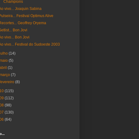
Champions
Ao vivo... Joaquin Sabina
Pulseira... Festival Optimus Alive
Recortes... Geoffrey Oryema
Setlist... Bon Jovi
Ao vivo... Bon Jovi
Ao vivo... Festival do Sudoeste 2003
julho
(14)
maio
(5)
abril
(1)
março
(7)
fevereiro
(8)
10
(115)
09
(112)
08
(98)
07
(130)
06
(64)
o...