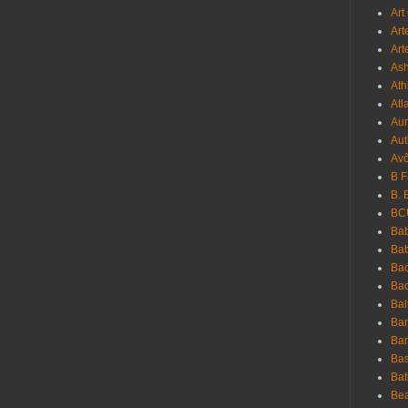
Art
Art
Art
As
Ath
Atl
Au
Aut
Avô
B 
B. 
BC
Bab
Ba
Bac
Bac
Bal
Ban
Bar
Bas
Bat
Be