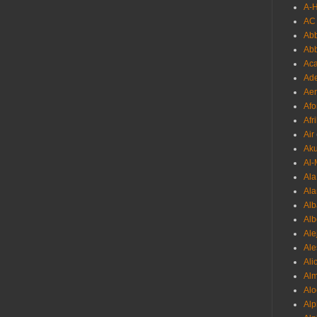
A-
AC
Abb
Ab
Aca
Ade
Aer
Afo
Afr
Air
Ak
Al-
Al
Ala
Alb
Al
Ale
Ale
Ali
Al
Alo
Al