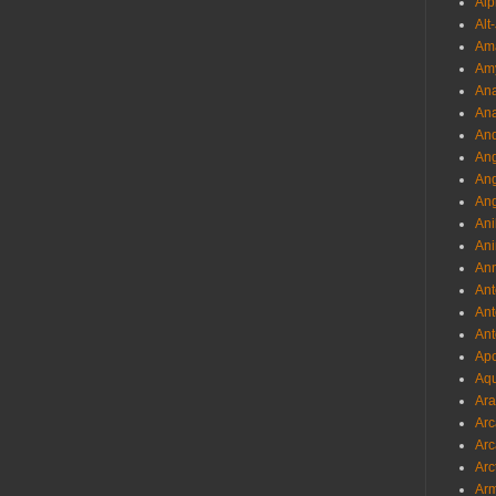
Alp
Alt
Am
Am
Ana
Ana
And
Ang
An
Ang
Ani
Ani
Ann
Ant
Ant
Ant
Apo
Aqu
Ara
Arc
Arc
Arc
Ar