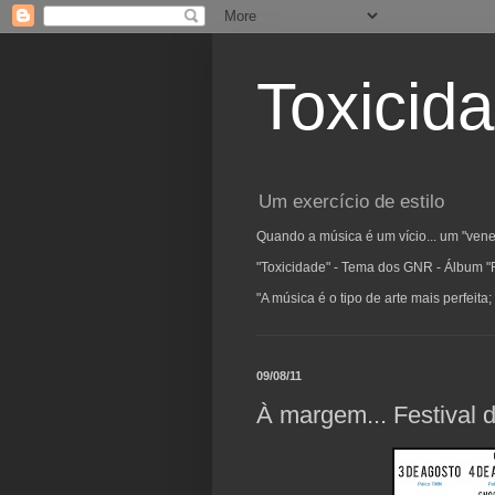
Toxicid
Um exercício de estilo
Quando a música é um vício... um "vene
"Toxicidade" - Tema dos GNR - Álbum "
"A música é o tipo de arte mais perfeit
09/08/11
À margem... Festival 