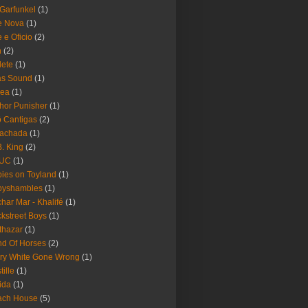
 Garfunkel
(1)
e Nova
(1)
e e Oficio
(2)
h
(2)
lete
(1)
as Sound
(1)
rea
(1)
hor Punisher
(1)
 Cantigas
(2)
Fachada
(1)
B. King
(2)
UC
(1)
ies on Toyland
(1)
byshambles
(1)
har Mar - Khalifé
(1)
kstreet Boys
(1)
thazar
(1)
d Of Horses
(2)
ry White Gone Wrong
(1)
tille
(1)
ida
(1)
ach House
(5)