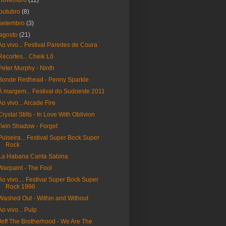
novembro
(11)
outubro
(8)
setembro
(3)
agosto
(21)
Ao vivo... Festival Paredes de Coura
Recortes... Cheik Lô
Peter Murphy - Ninth
Bonde Redhead - Penny Sparkle
À margem... Festival do Sudoeste 2011
Ao vivo... Arcade Fire
Crystal Stilts - In Love With Oblivion
Twin Shadow - Forget
Pulseira... Festival Super Bock Super
Rock
La Habana Canta Sabina
Warpaint - The Fool
Ao vivo.... Festival Super Bock Super
Rock 1996
Washed Out - Within and Without
Ao vivo... Pulp
Jeff The Brotherhood - We Are The