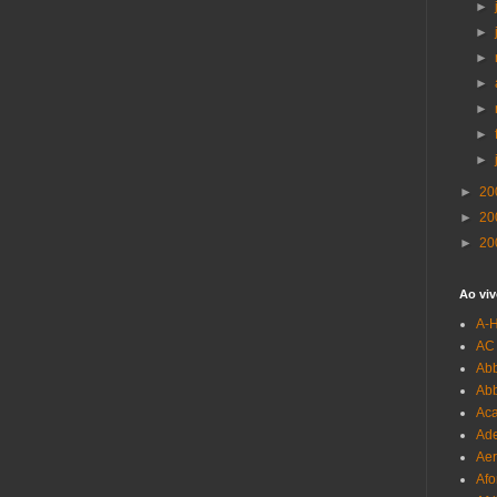
►
►
►
►
►
►
►
►
20
►
20
►
20
Ao viv
A-
AC
Abb
Ab
Aca
Ade
Aer
Afo