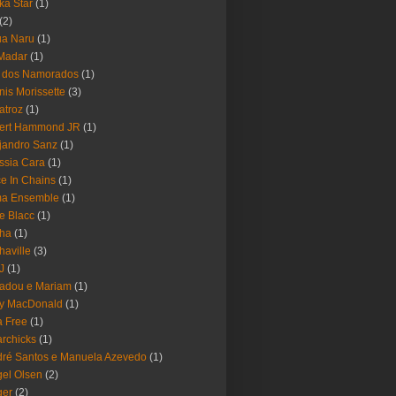
ika Star
(1)
(2)
ua Naru
(1)
Madar
(1)
a dos Namorados
(1)
nis Morissette
(3)
atroz
(1)
bert Hammond JR
(1)
jandro Sanz
(1)
ssia Cara
(1)
ce In Chains
(1)
ma Ensemble
(1)
e Blacc
(1)
pha
(1)
haville
(3)
-J
(1)
adou e Mariam
(1)
y MacDonald
(1)
 Free
(1)
rchicks
(1)
ré Santos e Manuela Azevedo
(1)
el Olsen
(2)
ger
(2)