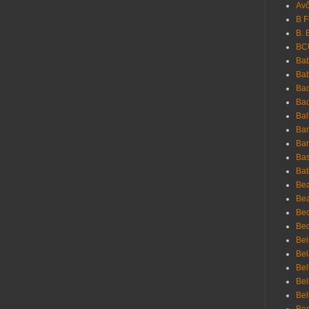
Avô
B 
B. 
BC
Bab
Ba
Bac
Bac
Bal
Ban
Bar
Bas
Bat
Be
Bea
Be
Bed
Bei
Bel
Bel
Bel
Bel