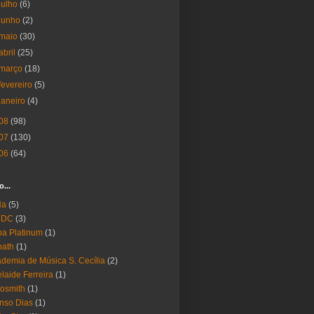
julho
(6)
junho
(2)
maio
(30)
abril
(25)
março
(18)
fevereiro
(5)
janeiro
(4)
08
(98)
07
(130)
06
(64)
o...
Ha
(5)
 DC
(3)
a Platinum
(1)
bath
(1)
demia de Música S. Cecília
(2)
laide Ferreira
(1)
osmith
(1)
nso Dias
(1)