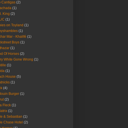
 Cantigas
(2)
Fachada
(1)
B. King
(2)
UC
(1)
ies on Toyland
(1)
byshambles
(1)
har Mar - Khalifé
(1)
kstreet Boys
(1)
thazar
(1)
d Of Horses
(2)
ry White Gone Wrong
(1)
tille
(1)
ida
(1)
ach House
(5)
tnicks
(1)
ck
(4)
ouin Burger
(1)
rut
(2)
a Fleck
(1)
latrix
(1)
le & Sebastian
(1)
le Chase Hotel
(2)