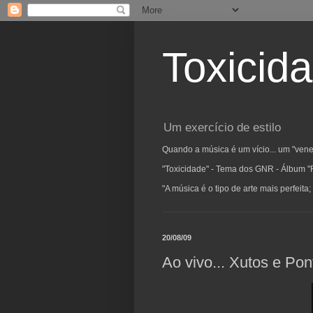
Toxicid
Um exercício de estilo
Quando a música é um vício... um "vene
"Toxicidade" - Tema dos GNR - Álbum "
"A música é o tipo de arte mais perfeit
20/08/09
Ao vivo... Xutos e Po