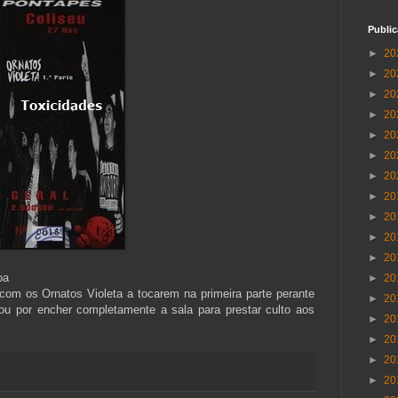
Publi
►
20
►
20
►
20
►
20
►
20
►
20
►
20
►
20
►
20
►
20
►
20
oa
►
20
com os Ornatos Violeta a tocarem na primeira parte perante
►
20
u por encher completamente a sala para prestar culto aos
►
20
►
20
►
20
►
20