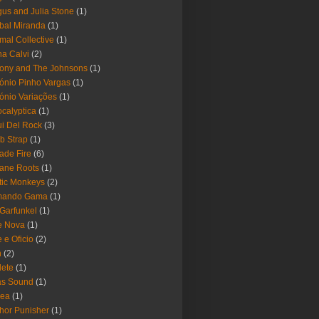
us and Julia Stone
(1)
bal Miranda
(1)
mal Collective
(1)
a Calvi
(2)
ony and The Johnsons
(1)
ónio Pinho Vargas
(1)
ónio Variações
(1)
calyptica
(1)
i Del Rock
(3)
b Strap
(1)
ade Fire
(6)
ane Roots
(1)
tic Monkeys
(2)
mando Gama
(1)
 Garfunkel
(1)
e Nova
(1)
e e Oficio
(2)
h
(2)
lete
(1)
as Sound
(1)
rea
(1)
hor Punisher
(1)