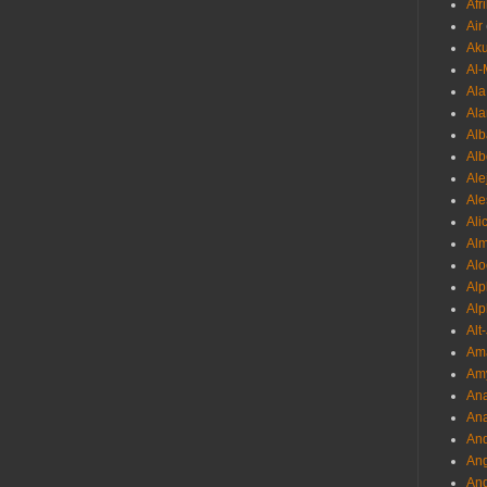
Afr
Air
Ak
Al-
Al
Ala
Alb
Al
Ale
Ale
Ali
Al
Alo
Al
Alp
Alt
Am
Am
Ana
Ana
And
Ang
An