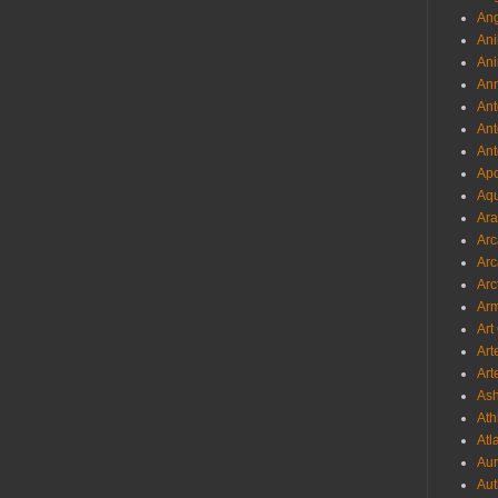
Ang
Ani
Ani
Ann
Ant
Ant
Ant
Apo
Aqu
Ara
Arc
Arc
Arc
Ar
Art
Art
Art
As
Ath
Atl
Au
Aut