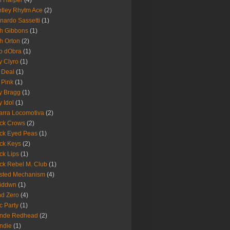
 Harper
(4)
tley Rhytm Ace
(2)
nardo Sassetti
(1)
h Gibbons
(1)
h Orton
(2)
o dObra
(1)
fy Clyro
(1)
 Deal
(1)
 Pink
(1)
ly Bragg
(1)
y Idol
(1)
arra Locomotiva
(2)
ck Crows
(2)
ck Eyed Peas
(1)
ck Keys
(2)
ck Lips
(1)
ck Rebel M. Club
(1)
sted Mechanism
(4)
eiddwn
(1)
nd Zero
(4)
c Party
(1)
onde Redhead
(2)
ndie
(1)