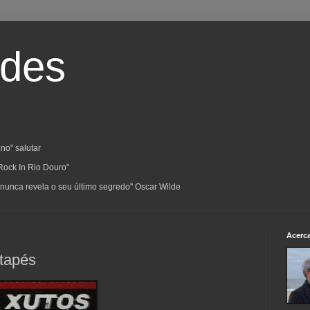
ades
no" salutar
Rock In Rio Douro"
a; nunca revela o seu último segredo" Oscar Wilde
Acerc
ntapés