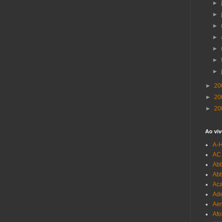
►
►
►
►
►
►
►
►
20
►
20
►
20
Ao viv
A-
AC
Abb
Ab
Aca
Ade
Aer
Afo