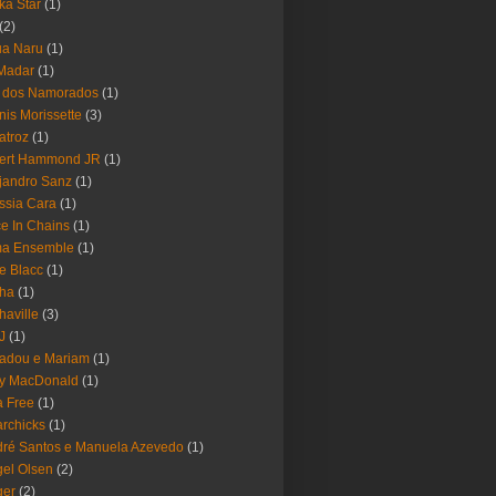
ika Star
(1)
(2)
ua Naru
(1)
Madar
(1)
a dos Namorados
(1)
nis Morissette
(3)
atroz
(1)
bert Hammond JR
(1)
jandro Sanz
(1)
ssia Cara
(1)
ce In Chains
(1)
ma Ensemble
(1)
e Blacc
(1)
pha
(1)
haville
(3)
-J
(1)
adou e Mariam
(1)
y MacDonald
(1)
 Free
(1)
rchicks
(1)
ré Santos e Manuela Azevedo
(1)
el Olsen
(2)
ger
(2)