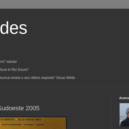
ades
no" salutar
Rock In Rio Douro"
a; nunca revela o seu último segredo" Oscar Wilde
Acerc
 Sudoeste 2005