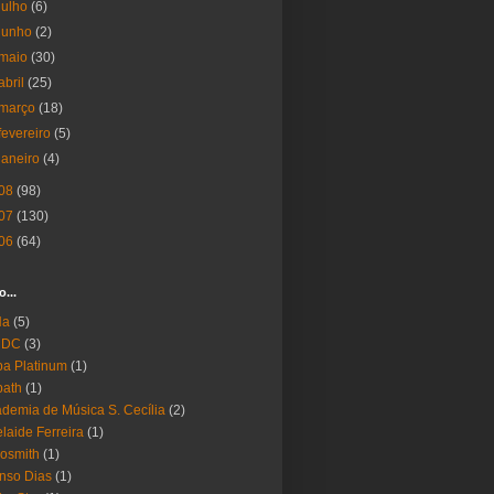
julho
(6)
junho
(2)
maio
(30)
abril
(25)
março
(18)
fevereiro
(5)
janeiro
(4)
08
(98)
07
(130)
06
(64)
o...
Ha
(5)
 DC
(3)
a Platinum
(1)
bath
(1)
demia de Música S. Cecília
(2)
laide Ferreira
(1)
osmith
(1)
nso Dias
(1)