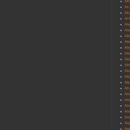
Afr
Air
Ak
Al-
Al
Ala
Alb
Al
Ale
Ale
Ali
Al
Alo
Al
Alp
Alt
Am
Am
Ana
Ana
And
Ang
An