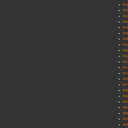
Ang
Ani
Ani
Ann
Ant
Ant
Ant
Apo
Aqu
Ara
Arc
Arc
Arc
Ar
Art
Art
Art
As
Ath
Atl
Au
Aut