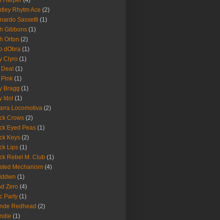
 Harper
(4)
tley Rhytm Ace
(2)
nardo Sassetti
(1)
h Gibbons
(1)
h Orton
(2)
o dObra
(1)
fy Clyro
(1)
 Deal
(1)
 Pink
(1)
ly Bragg
(1)
y Idol
(1)
arra Locomotiva
(2)
ck Crows
(2)
ck Eyed Peas
(1)
ck Keys
(2)
ck Lips
(1)
ck Rebel M. Club
(1)
sted Mechanism
(4)
eiddwn
(1)
nd Zero
(4)
c Party
(1)
onde Redhead
(2)
ndie
(1)