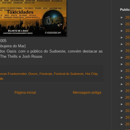
Publi
►
20
►
20
►
20
►
20
2005
►
20
bujeira do Mar)
►
20
 dos Oasis com o público do Sudoeste, convém destacar as
The Thrills e Josh Rouse.
►
20
►
20
►
20
ovan Frankenreiter
,
Doves
,
Festivais
,
Festival do Sudoeste
,
Hot Chip
,
►
20
lls
►
20
►
20
Página inicial
Mensagem antiga
►
20
►
20
►
20
►
20
►
20