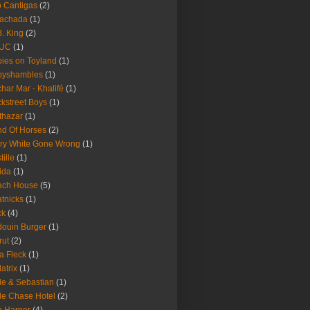
 Cantigas
(2)
Fachada
(1)
B. King
(2)
UC
(1)
ies on Toyland
(1)
byshambles
(1)
har Mar - Khalifé
(1)
kstreet Boys
(1)
thazar
(1)
d Of Horses
(2)
ry White Gone Wrong
(1)
tille
(1)
ida
(1)
ach House
(5)
tnicks
(1)
ck
(4)
ouin Burger
(1)
rut
(2)
a Fleck
(1)
latrix
(1)
le & Sebastian
(1)
le Chase Hotel
(2)