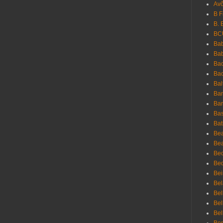
Avô
B 
B. 
BC
Bab
Ba
Bac
Bac
Bal
Ban
Bar
Bas
Bat
Be
Bea
Be
Bed
Bei
Bel
Bel
Bel
Bel