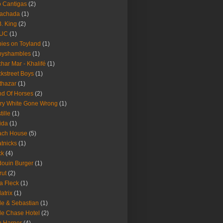
 Cantigas
(2)
Fachada
(1)
B. King
(2)
UC
(1)
ies on Toyland
(1)
byshambles
(1)
har Mar - Khalifé
(1)
kstreet Boys
(1)
thazar
(1)
d Of Horses
(2)
ry White Gone Wrong
(1)
tille
(1)
ida
(1)
ach House
(5)
tnicks
(1)
ck
(4)
ouin Burger
(1)
rut
(2)
a Fleck
(1)
latrix
(1)
le & Sebastian
(1)
le Chase Hotel
(2)