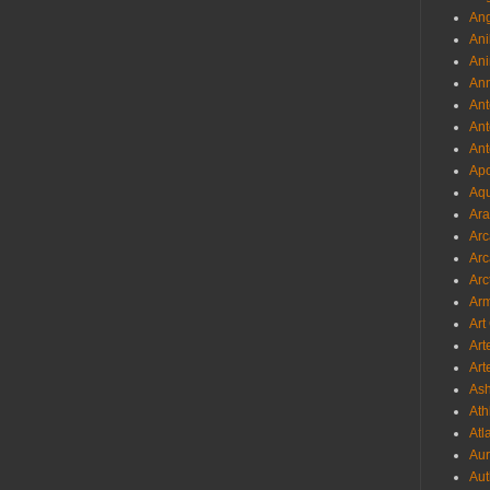
Ang
Ani
Ani
Ann
Ant
Ant
Ant
Apo
Aqu
Ara
Arc
Arc
Arc
Ar
Art
Art
Art
As
Ath
Atl
Au
Aut