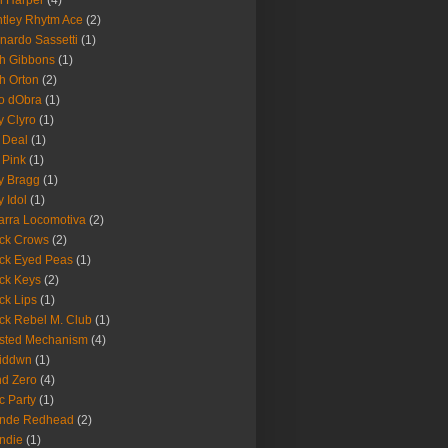
 Harper
(4)
tley Rhytm Ace
(2)
nardo Sassetti
(1)
h Gibbons
(1)
h Orton
(2)
o dObra
(1)
fy Clyro
(1)
 Deal
(1)
 Pink
(1)
ly Bragg
(1)
y Idol
(1)
arra Locomotiva
(2)
ck Crows
(2)
ck Eyed Peas
(1)
ck Keys
(2)
ck Lips
(1)
ck Rebel M. Club
(1)
sted Mechanism
(4)
eiddwn
(1)
nd Zero
(4)
c Party
(1)
onde Redhead
(2)
ndie
(1)