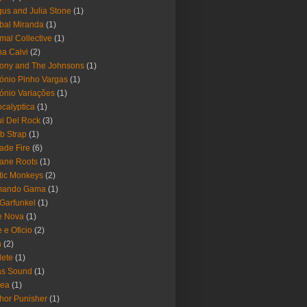
us and Julia Stone
(1)
bal Miranda
(1)
mal Collective
(1)
a Calvi
(2)
ony and The Johnsons
(1)
ónio Pinho Vargas
(1)
ónio Variações
(1)
calyptica
(1)
i Del Rock
(3)
b Strap
(1)
ade Fire
(6)
ane Roots
(1)
tic Monkeys
(2)
mando Gama
(1)
 Garfunkel
(1)
e Nova
(1)
e e Oficio
(2)
h
(2)
lete
(1)
as Sound
(1)
rea
(1)
hor Punisher
(1)