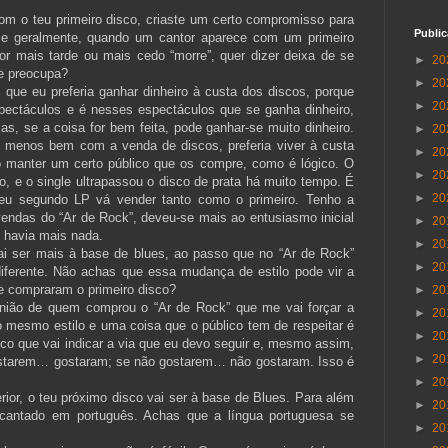
om o teu primeiro disco, criaste um certo compromisso para
Publi
 geralmente, quando um cantor aparece com um primeiro
r mais tarde ou mais cedo “morre”, quer dizer deixa de se
►
20
te preocupa?
►
20
ue eu preferia ganhar dinheiro à custa dos discos, porque
►
20
spectáculos e é nesses espectáculos que se ganha dinheiro,
, se a coisa for bem feita, pode ganhar-se muito dinheiro.
►
20
menos bem com a venda de discos, preferia viver à custa
►
20
o manter um certo público que os compre, como é lógico. O
►
20
o, e o single ultrapassou o disco de prata há muito tempo. É
►
20
meu segundo LP vá vender tanto como o primeiro. Tenho a
endas do “Ar de Rock”, deveu-se mais ao entusiasmo inicial
►
20
 havia mais nada.
►
20
vai ser mais à base de blues, ao passo que no “Ar de Rock”
►
20
ferente. Não achas que essa mudança de estilo pode vir a
e compraram o primeiro disco?
►
20
nião de quem comprou o “Ar de Rock” que me vai forçar a
►
20
o mesmo estilo e uma coisa que o público tem de respeitar é
►
20
lico que vai indicar a via que eu devo seguir e, mesmo assim,
►
20
ostarem… gostaram; se não gostarem… não gostaram. Isso é
►
20
ior, o teu próximo disco vai ser à base de Blues. Para além
►
20
r cantado em português. Achas que a língua portuguesa se
►
20