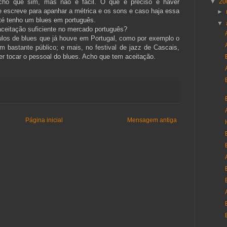
cho que sim, mas não é fácil. O que é preciso é haver
▼
20
e escreve para apanhar a métrica e os sons e caso haja essa
►
até tenho um blues em português.
▼
ceitação suficiente no mercado português?
los de blues que já houve em Portugal, como por exemplo o
m bastante público; e mais, no festival de jazz de Cascais,
ver tocar o pessoal do blues. Acho que tem aceitação.
Página inicial
Mensagem antiga