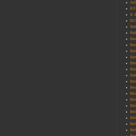
Avô
B 
B. 
BC
Bab
Ba
Bac
Bac
Bal
Ban
Bar
Bas
Bat
Be
Bea
Be
Bed
Bei
Bel
Bel
Bel
Bel