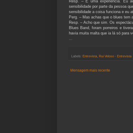
Resp. – É uma experiência. Eu a
sensibilidade por parte da pessoa qu
sensibilidade a coisa funciona e eu 
Perg. – Mas achas que o blues tem a
Resp. – Acho que sim. Os espectácu
Blues Band, foram porreiros e tivera
havia muita malta que ia lá só para 
...
Labels:
Entrevista
,
Rui Veloso - Entrevista
Mensagem mais recente