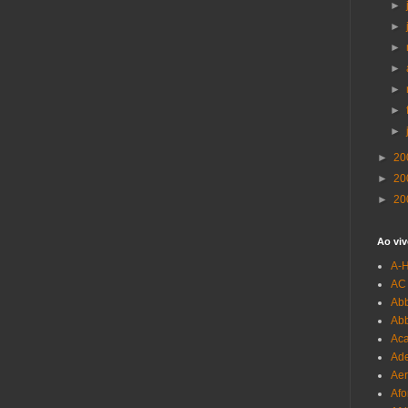
►
►
►
►
►
►
►
►
20
►
20
►
20
Ao viv
A-
AC
Abb
Ab
Aca
Ade
Aer
Afo