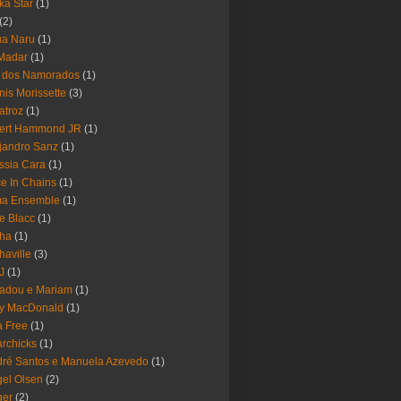
ika Star
(1)
(2)
ua Naru
(1)
Madar
(1)
a dos Namorados
(1)
nis Morissette
(3)
atroz
(1)
bert Hammond JR
(1)
jandro Sanz
(1)
ssia Cara
(1)
ce In Chains
(1)
ma Ensemble
(1)
e Blacc
(1)
pha
(1)
haville
(3)
-J
(1)
adou e Mariam
(1)
y MacDonald
(1)
 Free
(1)
rchicks
(1)
ré Santos e Manuela Azevedo
(1)
el Olsen
(2)
ger
(2)