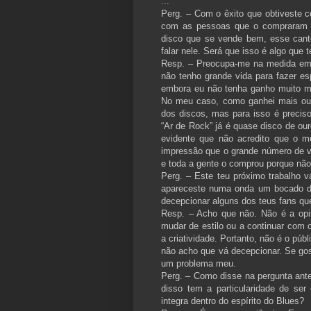
...
Perg. – Com o êxito que obtiveste c
com as pessoas que o compraram e
disco que se vende bem, esse canto
falar nele. Será que isso é algo que 
Resp. – Preocupa-me na medida em q
não tenho grande vida para fazer e
embora eu não tenha ganho muito mas
No meu caso, como ganhei mais ou 
dos discos, mas para isso é precis
“Ar de Rock” já é quase disco de our
evidente que não acredito que o 
impressão que o grande número de v
e toda a gente o comprou porque não
Perg. – Este teu próximo trabalho 
apareceste numa onda um bocado di
decepcionar alguns dos teus fans qu
Resp. – Acho que não. Não é a opi
mudar de estilo ou a continuar com 
a criatividade. Portanto, não é o púb
não acho que vá decepcionar. Se g
um problema meu.
Perg. – Como disse na pergunta anter
disso tem a particularidade de se
integra dentro do espírito do Blues?