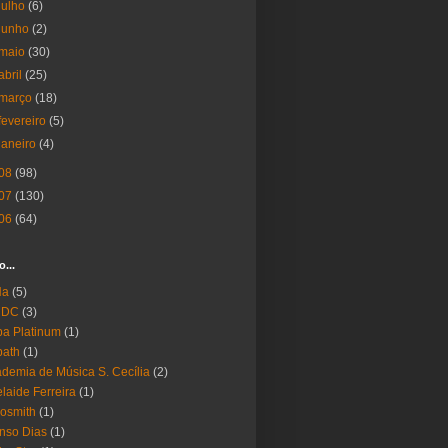
julho
(6)
junho
(2)
maio
(30)
abril
(25)
março
(18)
fevereiro
(5)
janeiro
(4)
08
(98)
07
(130)
06
(64)
o...
Ha
(5)
 DC
(3)
a Platinum
(1)
bath
(1)
demia de Música S. Cecília
(2)
laide Ferreira
(1)
osmith
(1)
nso Dias
(1)