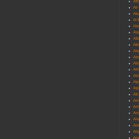
Afr
Air
Ak
Al-
Al
Ala
Alb
Al
Ale
Ale
Ali
Al
Alo
Al
Alp
Alt
Am
Am
Ana
Ana
And
Ang
An