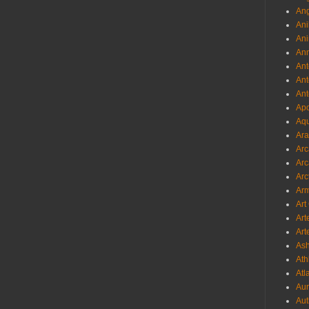
Ang
Ani
Ani
Ann
Ant
Ant
Ant
Apo
Aqu
Ara
Arc
Arc
Arc
Ar
Art
Art
Art
As
Ath
Atl
Au
Aut