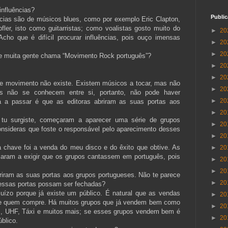
influências?
Publi
ncias são de músicos blues, como por exemplo Eric Clapton,
er, isto como guitarristas; como voalistas gosto muito do
►
20
ho que é difícil procurar influências, pois ouço imensas
►
20
►
20
que muita gente chama “Movimento Rock português”?
►
20
►
20
se movimento não existe. Existem músicos a tocar, mas não
►
20
 não se conhecem entre si, portanto, não pode haver
►
20
a passar é que as editoras abriram as suas portas aos
►
20
e tu surgiste, começaram a aparecer uma série de grupos
►
20
Consideras que foste o responsável pelo aparecimento desses
►
20
a chave foi a venda do meu disco e do êxito que obtive. As
►
20
eçaram a exigir que os grupos cantassem em português, pois
►
20
►
20
briram as suas portas aos grupos portugueses. Não te parece
►
20
essas portas possam ser fechadas?
uízo porque já existe um público. É natural que as vendas
►
20
re quem compre. Há muitos grupos que já vendem bem como
►
20
s, UHF, Táxi e muitos mais; se esses grupos vendem bem é
►
20
blico.