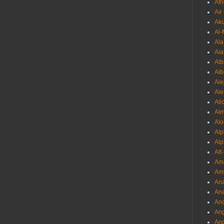
Afr
Air
Ak
Al-
Al
Ala
Alb
Al
Ale
Ale
Ali
Al
Alo
Al
Alp
Alt
Am
Am
Ana
Ana
And
Ang
An