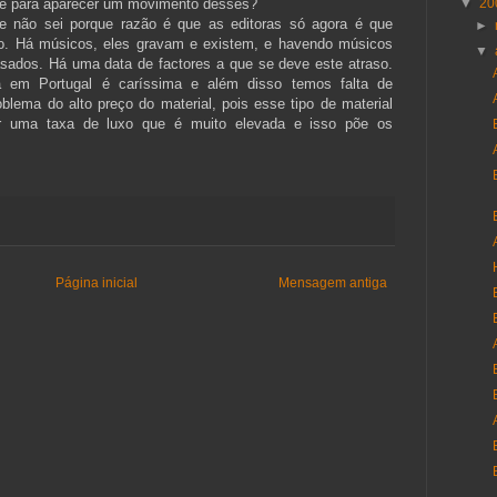
de para aparecer um movimento desses?
▼
20
e não sei porque razão é que as editoras só agora é que
►
o. Há músicos, eles gravam e existem, e havendo músicos
▼
asados. Há uma data de factores a que se deve este atraso.
á em Portugal é caríssima e além disso temos falta de
lema do alto preço do material, pois esse tipo de material
r uma taxa de luxo que é muito elevada e isso põe os
Página inicial
Mensagem antiga