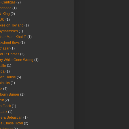
 Cantigas
(2)
Fachada
(1)
B. King
(2)
UC
(1)
ies on Toyland
(1)
byshambles
(1)
har Mar - Khalifé
(1)
kstreet Boys
(1)
thazar
(1)
d Of Horses
(2)
ry White Gone Wrong
(1)
tille
(1)
ida
(1)
ach House
(5)
tnicks
(1)
ck
(4)
ouin Burger
(1)
rut
(2)
a Fleck
(1)
latrix
(1)
le & Sebastian
(1)
le Chase Hotel
(2)