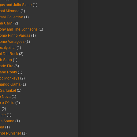
us and Julia Stone
(1)
bal Miranda
(1)
mal Collective
(1)
a Calvi
(2)
ony and The Johnsons
(1)
ónio Pinho Vargas
(1)
ónio Variações
(1)
calyptica
(1)
i Del Rock
(3)
b Strap
(1)
ade Fire
(6)
ane Roots
(1)
tic Monkeys
(2)
mando Gama
(1)
 Garfunkel
(1)
e Nova
(1)
e e Oficio
(2)
h
(2)
lete
(1)
as Sound
(1)
rea
(1)
hor Punisher
(1)