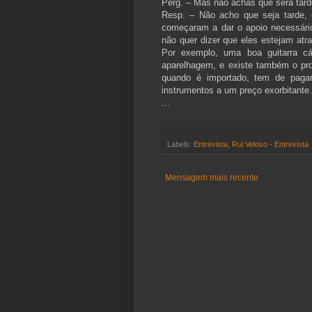
Perg. – Mas não achas que será tar
Resp. – Não acho que seja tarde, 
começaram a dar o apoio necessári
não quer dizer que eles estejam atr
Por exemplo, uma boa guitarra c
aparelhagem, e existe também o prob
quando é importado, tem de paga
instrumentos a um preço exorbitante.
...
Labels:
Entrevista
,
Rui Veloso - Entrevista
Mensagem mais recente