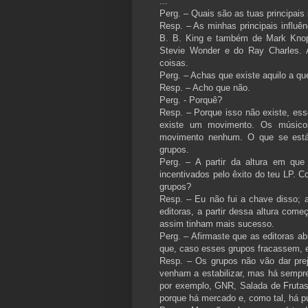
...
Perg. – Quais são as tuas principais 
Resp. – As minhas principais influê
B. B. King e também de Mark Knopfl
Stevie Wonder e do Ray Charles. Ac
coisas.
Perg. – Achas que existe aquilo a 
Resp. – Acho que não.
Perg. - Porquê?
Resp. – Porque isso não existe, es
existe um movimento. Os músicos
movimento nenhum. O que se está 
grupos.
Perg. – A partir da altura em qu
incentivados pelo êxito do teu LP. 
grupos?
Resp. – Eu não fui a chave disso; 
editoras, a partir dessa altura com
assim tinham mais sucesso.
Perg. – Afirmaste que as editoras a
que, caso esses grupos fracassem, 
Resp. – Os grupos não vão dar prej
venham a estabilizar, mas há semp
por exemplo, GNR, Salada de Fruta
porque há mercado e, como tal, há pú