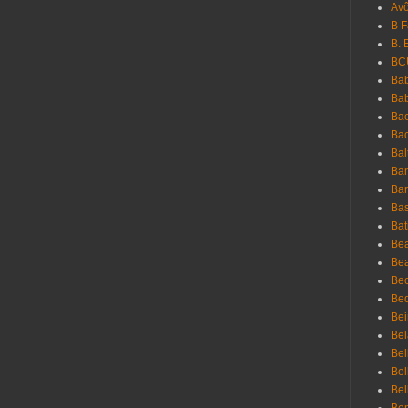
Avô
B 
B. 
BC
Bab
Ba
Bac
Bac
Bal
Ban
Bar
Bas
Bat
Be
Bea
Be
Bed
Bei
Bel
Bel
Bel
Bel