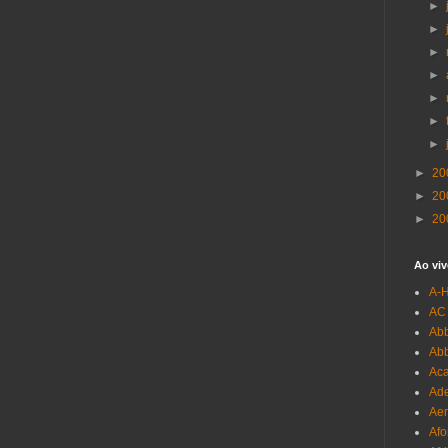
►
►
►
►
►
►
►
►
20
►
20
►
20
Ao viv
A-
AC
Abb
Ab
Aca
Ade
Aer
Afo