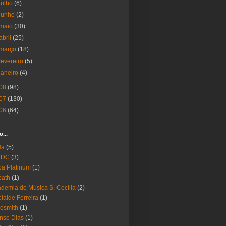
julho
(6)
junho
(2)
maio
(30)
abril
(25)
março
(18)
fevereiro
(5)
janeiro
(4)
08
(98)
07
(130)
06
(64)
o...
Ha
(5)
 DC
(3)
a Platinum
(1)
bath
(1)
demia de Música S. Cecília
(2)
laide Ferreira
(1)
osmith
(1)
nso Dias
(1)