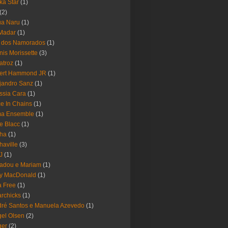
ika Star
(1)
(2)
ua Naru
(1)
Madar
(1)
a dos Namorados
(1)
nis Morissette
(3)
atroz
(1)
bert Hammond JR
(1)
jandro Sanz
(1)
ssia Cara
(1)
ce In Chains
(1)
ma Ensemble
(1)
e Blacc
(1)
pha
(1)
haville
(3)
-J
(1)
adou e Mariam
(1)
y MacDonald
(1)
 Free
(1)
rchicks
(1)
ré Santos e Manuela Azevedo
(1)
el Olsen
(2)
ger
(2)