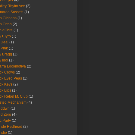
 Harper
(4)
tley Rhytm Ace
(2)
nardo Sassetti
(1)
h Gibbons
(1)
h Orton
(2)
o dObra
(1)
fy Clyro
(1)
 Deal
(1)
 Pink
(1)
ly Bragg
(1)
y Idol
(1)
arra Locomotiva
(2)
ck Crows
(2)
ck Eyed Peas
(1)
ck Keys
(2)
ck Lips
(1)
ck Rebel M. Club
(1)
sted Mechanism
(4)
eiddwn
(1)
nd Zero
(4)
c Party
(1)
onde Redhead
(2)
ndie
(1)