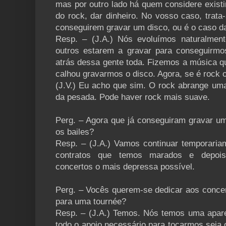
mas por outro lado há quem considere existi
do rock, dar dinheiro. No vosso caso, trat
conseguirem gravar um disco, ou é o caso d
Resp. – (J.A.) Nós evoluímos naturalmen
outros estarem a gravar para conseguirm
atrás dessa gente toda. Fizemos a música q
calhou gravarmos o disco. Agora, se é rock 
(J.V.) Eu acho que sim. O rock abrange um
da pesada. Pode haver rock mais suave.
Perg. – Agora que já conseguiram gravar u
os bailes?
Resp. – (J.A.) Vamos continuar temporaria
contratos que temos marados e depois
concertos o mais depressa possível.
Perg. – Vocês querem-se dedicar aos concer
para uma tournée?
Resp. – (J.A.) Temos. Nós temos uma apare
todo o apoio necessário para tocarmos seja 