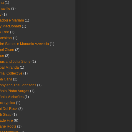
pha
(1)
haville
(3)
-J
(1)
adou e Mariam
(1)
y MacDonald
(1)
 Free
(1)
rchicks
(1)
ré Santos e Manuela Azevedo
(1)
el Olsen
(2)
ger
(2)
us and Julia Stone
(1)
bal Miranda
(1)
mal Collective
(1)
a Calvi
(2)
ony and The Johnsons
(1)
ónio Pinho Vargas
(1)
ónio Variações
(1)
calyptica
(1)
i Del Rock
(3)
b Strap
(1)
ade Fire
(6)
ane Roots
(1)