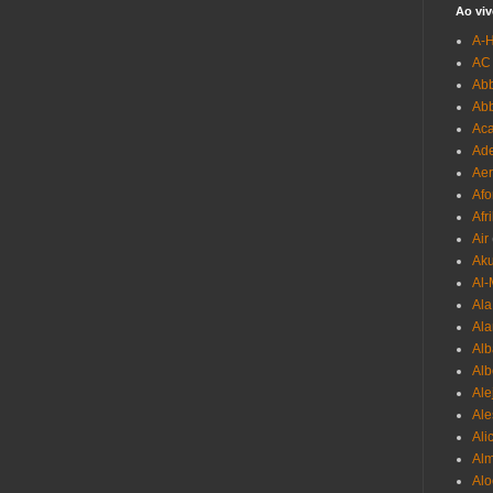
Ao viv
A-
AC
Abb
Ab
Aca
Ade
Aer
Afo
Afr
Air
Ak
Al-
Al
Ala
Alb
Al
Ale
Ale
Ali
Al
Alo