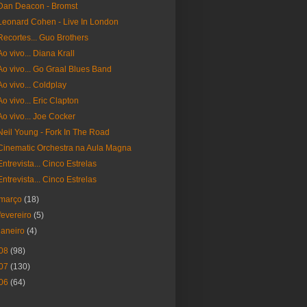
Dan Deacon - Bromst
Leonard Cohen - Live In London
Recortes... Guo Brothers
Ao vivo... Diana Krall
Ao vivo... Go Graal Blues Band
Ao vivo... Coldplay
Ao vivo... Eric Clapton
Ao vivo... Joe Cocker
Neil Young - Fork In The Road
Cinematic Orchestra na Aula Magna
Entrevista... Cinco Estrelas
Entrevista... Cinco Estrelas
março
(18)
fevereiro
(5)
janeiro
(4)
08
(98)
07
(130)
06
(64)