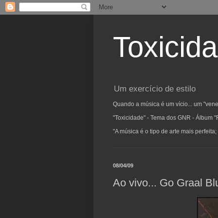
Toxicid
Um exercício de estilo
Quando a música é um vício... um "vene
"Toxicidade" - Tema dos GNR - Álbum "
"A música é o tipo de arte mais perfeit
08/04/09
Ao vivo... Go Graal B