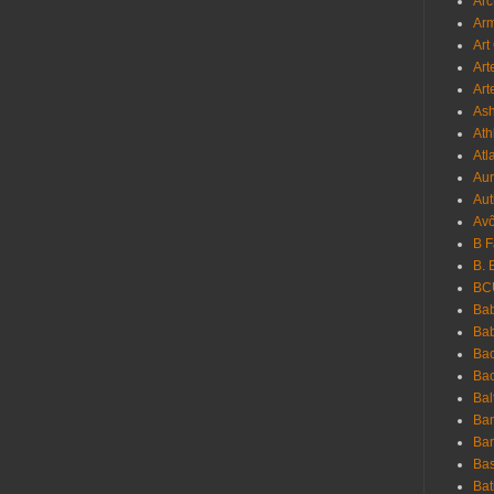
Arc
Ar
Art
Art
Art
As
Ath
Atl
Au
Aut
Avô
B 
B. 
BC
Bab
Ba
Bac
Bac
Bal
Ban
Bar
Bas
Bat