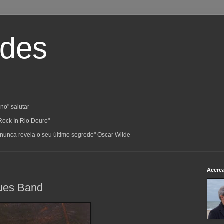
ades
no" salutar
Rock In Rio Douro"
a; nunca revela o seu último segredo" Oscar Wilde
Acerc
lues Band