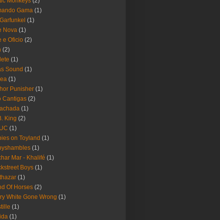
tic Monkeys
(2)
mando Gama
(1)
 Garfunkel
(1)
e Nova
(1)
e e Oficio
(2)
h
(2)
lete
(1)
as Sound
(1)
rea
(1)
hor Punisher
(1)
 Cantigas
(2)
Fachada
(1)
B. King
(2)
UC
(1)
ies on Toyland
(1)
byshambles
(1)
har Mar - Khalifé
(1)
kstreet Boys
(1)
thazar
(1)
d Of Horses
(2)
ry White Gone Wrong
(1)
tille
(1)
ida
(1)