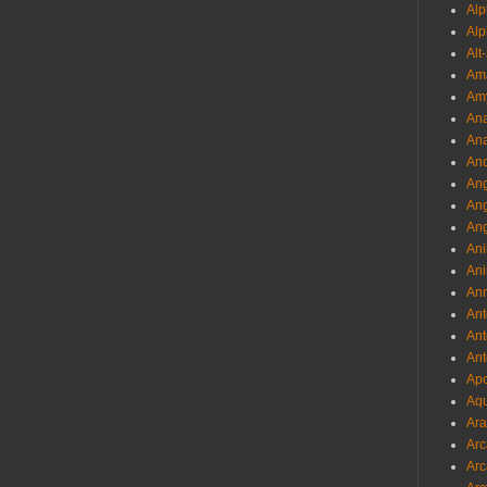
Al
Alp
Alt
Am
Am
Ana
Ana
And
Ang
An
Ang
Ani
Ani
Ann
Ant
Ant
Ant
Apo
Aqu
Ara
Arc
Arc