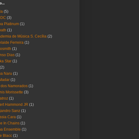
o...
Ha
(5)
 DC
(3)
a Platinum
(1)
bath
(1)
demia de Música S. Cecília
(2)
laide Ferreira
(1)
osmith
(1)
nso Dias
(1)
ika Star
(1)
(2)
ua Naru
(1)
Madar
(1)
a dos Namorados
(1)
nis Morissette
(3)
atroz
(1)
bert Hammond JR
(1)
jandro Sanz
(1)
ssia Cara
(1)
ce In Chains
(1)
ma Ensemble
(1)
e Blacc
(1)