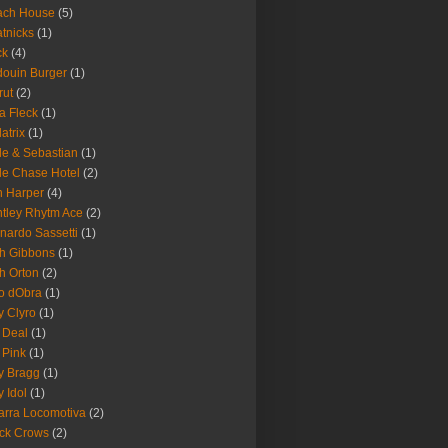
ach House
(5)
tnicks
(1)
ck
(4)
ouin Burger
(1)
rut
(2)
a Fleck
(1)
latrix
(1)
le & Sebastian
(1)
le Chase Hotel
(2)
 Harper
(4)
tley Rhytm Ace
(2)
nardo Sassetti
(1)
h Gibbons
(1)
h Orton
(2)
o dObra
(1)
fy Clyro
(1)
 Deal
(1)
 Pink
(1)
ly Bragg
(1)
y Idol
(1)
arra Locomotiva
(2)
ck Crows
(2)