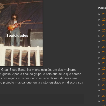
Publi
►
20
►
20
►
20
►
20
►
20
►
20
►
20
►
20
►
20
►
20
►
20
Go Graal Blues Band. Na minha opinião, um dos melhores
tuguesa. Após o final do grupo, e pelo que sei e que carece
►
20
ou com alguns músicos como músico de estúdio mas não
►
20
o projecto musical que tenha visto registado em disco a sua
►
20
►
20
►
20
►
20