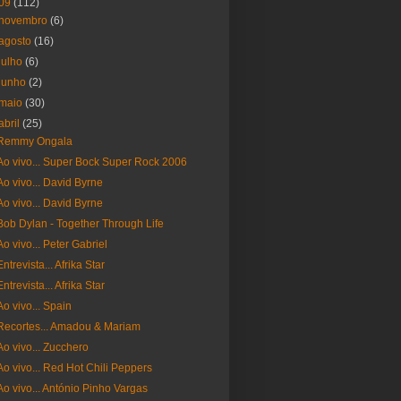
09
(112)
novembro
(6)
agosto
(16)
julho
(6)
junho
(2)
maio
(30)
abril
(25)
Remmy Ongala
Ao vivo... Super Bock Super Rock 2006
Ao vivo... David Byrne
Ao vivo... David Byrne
Bob Dylan - Together Through Life
Ao vivo... Peter Gabriel
Entrevista... Afrika Star
Entrevista... Afrika Star
Ao vivo... Spain
Recortes... Amadou & Mariam
Ao vivo... Zucchero
Ao vivo... Red Hot Chili Peppers
Ao vivo... António Pinho Vargas