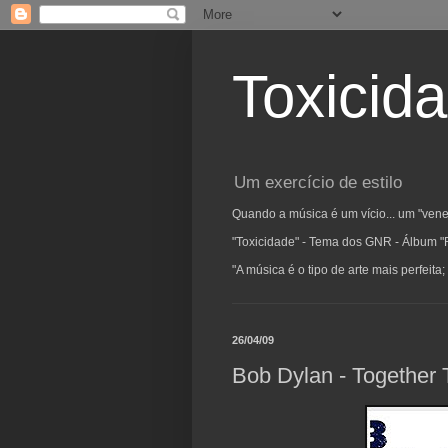
Toxicid
Um exercício de estilo
Quando a música é um vício... um "vene
"Toxicidade" - Tema dos GNR - Álbum "
"A música é o tipo de arte mais perfeit
26/04/09
Bob Dylan - Together 