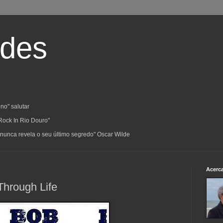
ades
no" salutar
Rock In Rio Douro"
a; nunca revela o seu último segredo" Oscar Wilde
Acerc
Through Life