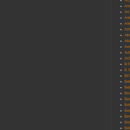
Arc
Ar
Art
Art
Art
As
Ath
Atl
Au
Aut
Avô
B 
B. 
BC
Bab
Ba
Bac
Bac
Bal
Ban
Bar
Bas
Bat