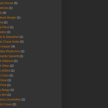
ach House
(5)
tnicks
(1)
ck
(4)
ouin Burger
(1)
rut
(2)
a Fleck
(1)
latrix
(1)
le & Sebastian
(1)
le Chase Hotel
(2)
 Harper
(4)
tley Rhytm Ace
(2)
nardo Sassetti
(1)
h Gibbons
(1)
h Orton
(2)
o dObra
(1)
fy Clyro
(1)
 Deal
(1)
 Pink
(1)
ly Bragg
(1)
y Idol
(1)
arra Locomotiva
(2)
ck Crows
(2)