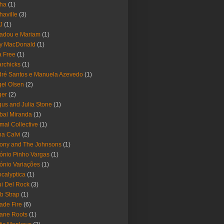
pha
(1)
haville
(3)
-J
(1)
adou e Mariam
(1)
y MacDonald
(1)
 Free
(1)
rchicks
(1)
ré Santos e Manuela Azevedo
(1)
el Olsen
(2)
ger
(2)
us and Julia Stone
(1)
bal Miranda
(1)
mal Collective
(1)
a Calvi
(2)
ony and The Johnsons
(1)
ónio Pinho Vargas
(1)
ónio Variações
(1)
calyptica
(1)
i Del Rock
(3)
b Strap
(1)
ade Fire
(6)
ane Roots
(1)