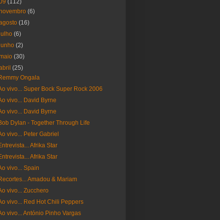
09
(112)
novembro
(6)
agosto
(16)
julho
(6)
junho
(2)
maio
(30)
abril
(25)
Remmy Ongala
Ao vivo... Super Bock Super Rock 2006
Ao vivo... David Byrne
Ao vivo... David Byrne
Bob Dylan - Together Through Life
Ao vivo... Peter Gabriel
Entrevista... Afrika Star
Entrevista... Afrika Star
Ao vivo... Spain
Recortes... Amadou & Mariam
Ao vivo... Zucchero
Ao vivo... Red Hot Chili Peppers
Ao vivo... António Pinho Vargas