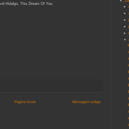
▼
20
vid Hidalgo, This Dream Of You.
►
►
►
►
►
▼
Página inicial
Mensagem antiga