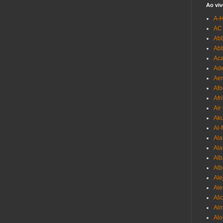
Ao viv
A-
AC
Abb
Ab
Aca
Ade
Aer
Afo
Afr
Air
Ak
Al-
Al
Ala
Alb
Al
Ale
Ale
Ali
Al
Alo