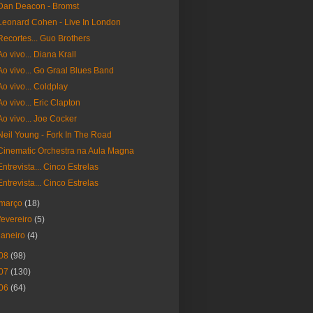
Dan Deacon - Bromst
Leonard Cohen - Live In London
Recortes... Guo Brothers
Ao vivo... Diana Krall
Ao vivo... Go Graal Blues Band
Ao vivo... Coldplay
Ao vivo... Eric Clapton
Ao vivo... Joe Cocker
Neil Young - Fork In The Road
Cinematic Orchestra na Aula Magna
Entrevista... Cinco Estrelas
Entrevista... Cinco Estrelas
março
(18)
fevereiro
(5)
janeiro
(4)
08
(98)
07
(130)
06
(64)