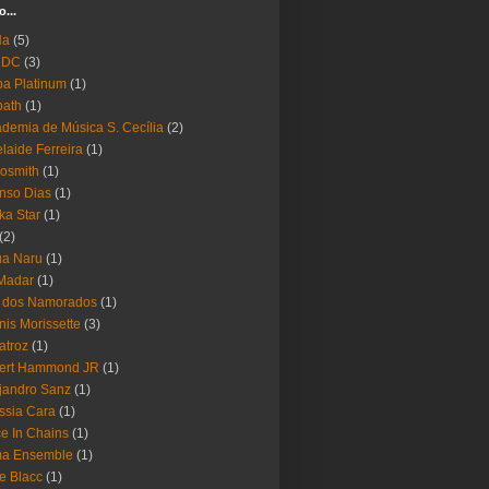
o...
Ha
(5)
 DC
(3)
a Platinum
(1)
bath
(1)
demia de Música S. Cecília
(2)
laide Ferreira
(1)
osmith
(1)
nso Dias
(1)
ika Star
(1)
(2)
ua Naru
(1)
Madar
(1)
a dos Namorados
(1)
nis Morissette
(3)
atroz
(1)
bert Hammond JR
(1)
jandro Sanz
(1)
ssia Cara
(1)
ce In Chains
(1)
ma Ensemble
(1)
e Blacc
(1)