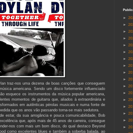
Publi
►
20
►
20
►
20
►
20
►
20
►
20
►
20
►
20
►
20
►
20
Dylan traz-nos uma dezena de boas canções que conseguem
►
20
música americana. Sendo um disco fortemente influenciado
►
20
 não esquece os instrumentos da música popular americana,
entes momentos de guitarra que, aliados à extraordinária e
►
20
ansformados em autênticas pérolas musicais e numa fonte de
►
20
medida que os anos vão passando torna-se mais sedutora.
►
20
 de estar, da sua arrogância e pouca comunicabilidade, Bob
►
20
excelência que, após mais de 45 anos de carreira, consegue
eender-nos com mais um bom disco, do qual destaco Beyond
►
20
l Good como excelentes blues e também a soberba balada, ao