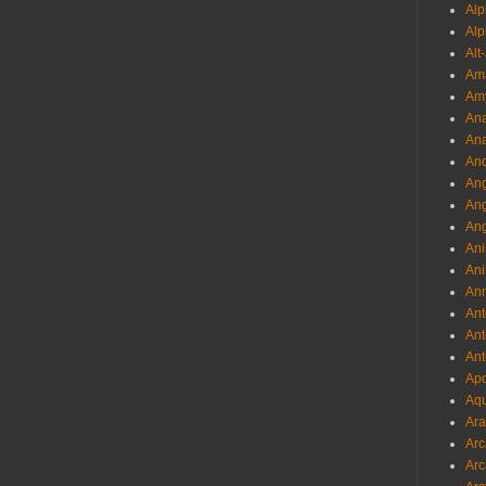
Al
Alp
Alt
Am
Am
Ana
Ana
And
Ang
An
Ang
Ani
Ani
Ann
Ant
Ant
Ant
Apo
Aqu
Ara
Arc
Arc