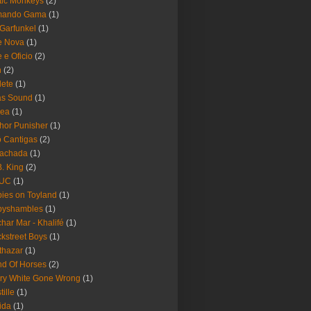
tic Monkeys
(2)
mando Gama
(1)
 Garfunkel
(1)
e Nova
(1)
e e Oficio
(2)
h
(2)
lete
(1)
as Sound
(1)
rea
(1)
hor Punisher
(1)
 Cantigas
(2)
Fachada
(1)
B. King
(2)
UC
(1)
ies on Toyland
(1)
byshambles
(1)
har Mar - Khalifé
(1)
kstreet Boys
(1)
thazar
(1)
d Of Horses
(2)
ry White Gone Wrong
(1)
tille
(1)
ida
(1)