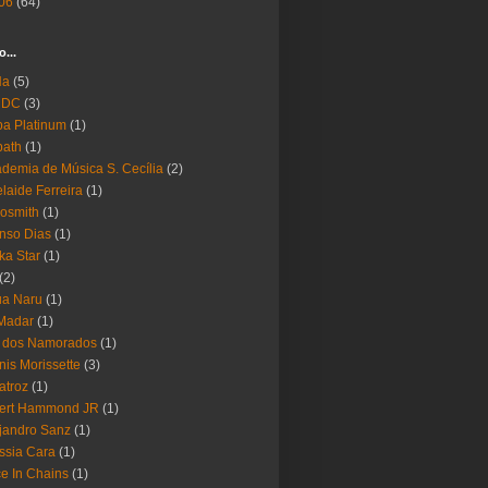
06
(64)
o...
Ha
(5)
 DC
(3)
a Platinum
(1)
bath
(1)
demia de Música S. Cecília
(2)
laide Ferreira
(1)
osmith
(1)
nso Dias
(1)
ika Star
(1)
(2)
ua Naru
(1)
Madar
(1)
a dos Namorados
(1)
nis Morissette
(3)
atroz
(1)
bert Hammond JR
(1)
jandro Sanz
(1)
ssia Cara
(1)
ce In Chains
(1)