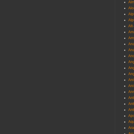
Al
Alo
Al
Alp
Alt
Am
Am
Ana
Ana
And
Ang
An
Ang
Ani
Ani
Ann
Ant
Ant
Ant
Apo
Aqu
Ara
Arc