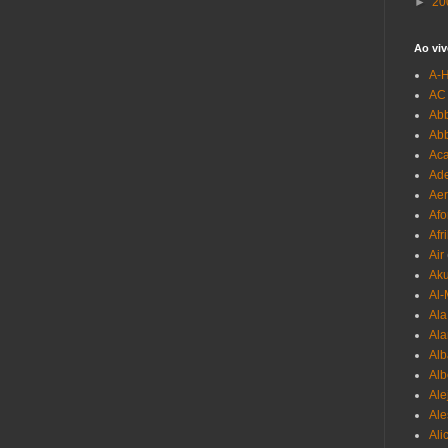
►
20
Ao viv
A-
AC
Abb
Ab
Aca
Ade
Aer
Afo
Afr
Air
Ak
Al-
Al
Ala
Alb
Al
Ale
Ale
Ali