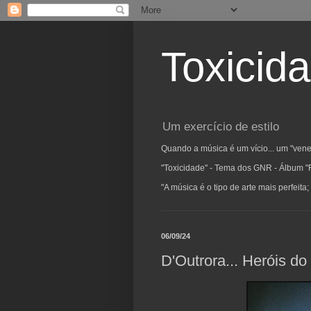
Toxicid
Um exercício de estilo
Quando a música é um vício... um "vene
"Toxicidade" - Tema dos GNR - Álbum "
"A música é o tipo de arte mais perfeit
06/09/24
D'Outrora... Heróis do