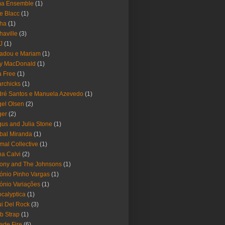
ma Ensemble
(1)
e Blacc
(1)
pha
(1)
haville
(3)
-J
(1)
adou e Mariam
(1)
y MacDonald
(1)
 Free
(1)
rchicks
(1)
ré Santos e Manuela Azevedo
(1)
el Olsen
(2)
ger
(2)
us and Julia Stone
(1)
bal Miranda
(1)
mal Collective
(1)
a Calvi
(2)
ony and The Johnsons
(1)
ónio Pinho Vargas
(1)
ónio Variações
(1)
calyptica
(1)
i Del Rock
(3)
b Strap
(1)
ade Fire
(6)