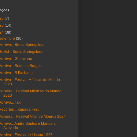
cações
26
(7)
25
(14)
24
(38)
setembro
(30)
Ao vivo... Bruce Springsteen
Setlist... Bruce Springsteen
Ao vivo... Ghorwane
Ao vivo... Bedouin Burger
Ao vivo... B Fachada
Ao vivo... Festival Músicas do Mundo
2023
Pulseira... Festival Músicas do Mundo
2023
Ao vivo... Taxi
Recortes... Xapada Fest
Pulseira... Festival Vilar de Mouros 2024
Ao vivo... André Santos e Manuela
Azevedo
Ao vivo... Festas de Lisboa 1996