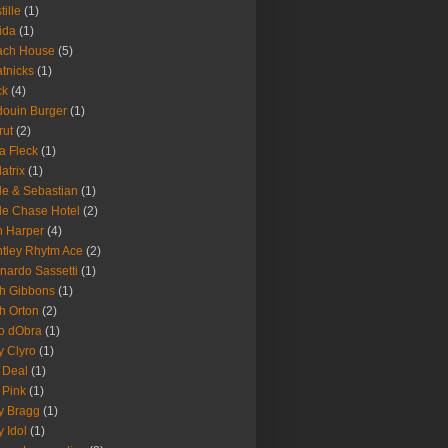
tille
(1)
ida
(1)
ach House
(5)
tnicks
(1)
ck
(4)
ouin Burger
(1)
rut
(2)
a Fleck
(1)
latrix
(1)
le & Sebastian
(1)
le Chase Hotel
(2)
 Harper
(4)
tley Rhytm Ace
(2)
nardo Sassetti
(1)
h Gibbons
(1)
h Orton
(2)
o dObra
(1)
fy Clyro
(1)
 Deal
(1)
 Pink
(1)
ly Bragg
(1)
y Idol
(1)