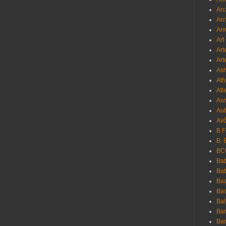
Arc
Arc
Ar
Art
Art
Art
As
Ath
Atl
Au
Aut
Avô
B 
B. 
BC
Bab
Ba
Bac
Bac
Bal
Ban
Bar