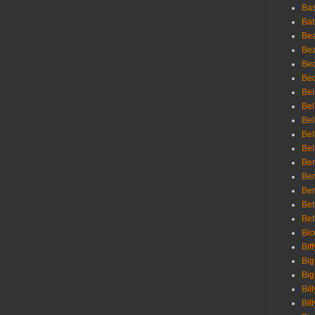
Bas
Bat
Be
Bea
Be
Bed
Bei
Bel
Bel
Bel
Bel
Ben
Ben
Ber
Bet
Bet
Bic
Bif
Big
Big
Bil
Bill