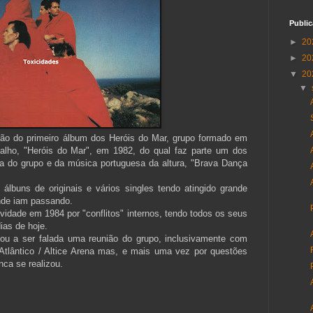
Publi
►
20
►
20
▼
20
▼
ição do primeiro álbum dos Heróis do Mar, grupo formado em
balho, "Heróis do Mar", em 1982, do qual faz parte um dos
a do grupo e da música portuguesa da altura, "Brava Dança
 álbuns de originais e vários singles tendo atingido grande
nde iam passando.
vidade em 1984 por "conflitos" internos, tendo todos os seus
ias de hoje.
ou a ser falada uma reunião do grupo, inclusivamente com
Atlântico / Altice Arena mas, e mais uma vez por questões
nca se realizou.