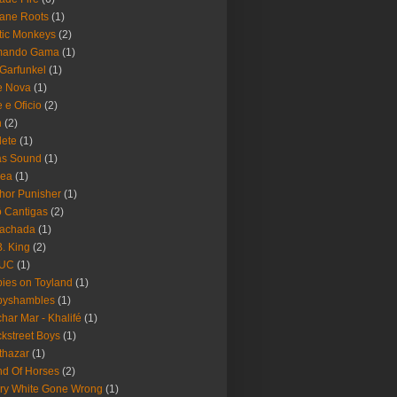
ane Roots
(1)
tic Monkeys
(2)
mando Gama
(1)
 Garfunkel
(1)
e Nova
(1)
e e Oficio
(2)
h
(2)
lete
(1)
as Sound
(1)
rea
(1)
hor Punisher
(1)
 Cantigas
(2)
Fachada
(1)
B. King
(2)
UC
(1)
ies on Toyland
(1)
byshambles
(1)
har Mar - Khalifé
(1)
kstreet Boys
(1)
thazar
(1)
d Of Horses
(2)
ry White Gone Wrong
(1)