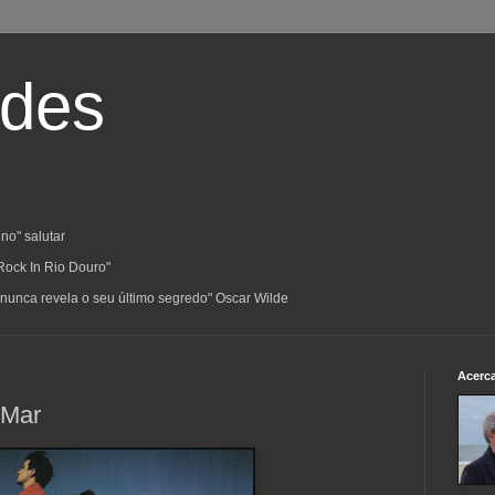
ades
no" salutar
Rock In Rio Douro"
a; nunca revela o seu último segredo" Oscar Wilde
Acerc
 Mar